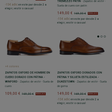
TREMEZZO PATIN
- Zapatos de vestir -
-15€ adic
en este par desde 2 a
Suela de cuero con patín
elegir, vestir o casual
149,00 €
169,00 €
REBAJAS
-15€ adic
en este par desde 2 a
elegir, vestir o casual
+4 colores
ZAPATOS OXFORD DE HOMBRE EN
ZAPATOS OXFORD DORADOS CON
CUERO DORADO CON PÁTINA -
PÁTINA Y SILUETA ESTILIZADA -
WINFORD
- Zapatos de vestir - Suela de
DUKESTOWN
- Zapatos de vestir - Suela
cuero
de goma
109,00 €
149,00 €
169,00 €
169,00 €
REBAJAS
REBAJAS
-15€ adic
en este par desde 2 a
elegir, vestir o casual