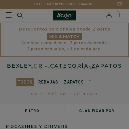
ENTREGAS Y DEVOLUCIONES GRATIS
Descuentos adicionales desde 2 pares
MIX & MATCH
Combine como desee :
2 pares de vestir
,
2 pares casuales
, o
1 de cada uno
.
BEXLEY.FR
- CATEGORÍA-ZAPATOS
STOCKS LIMITÉS - EXCLUSIVITÉ INTERNET
TODOS
REBAJAS
ZAPATOS
TRAJES Y BLAZER
STOCKS LIMITÉS - EXCLUSIVITÉ INTERNET
FILTRO
CLASIFICAR POR
MOCASINES Y DRIVERS