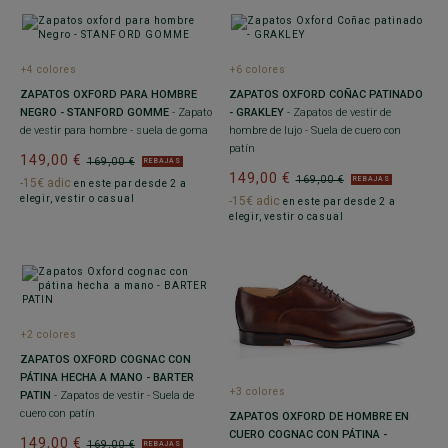
+4 colores
+6 colores
ZAPATOS OXFORD PARA HOMBRE
ZAPATOS OXFORD COÑAC PATINADO
NEGRO - STANFORD GOMME
- Zapato
- GRAKLEY
- Zapatos de vestir de
de vestir para hombre - suela de goma
hombre de lujo - Suela de cuero con
patín
149,00 €
169,00 €
REBAJAS
149,00 €
169,00 €
REBAJAS
-15€ adic
en este par desde 2 a
elegir, vestir o casual
-15€ adic
en este par desde 2 a
elegir, vestir o casual
+2 colores
ZAPATOS OXFORD COGNAC CON
PÁTINA HECHA A MANO - BARTER
+3 colores
PATIN
- Zapatos de vestir - Suela de
cuero con patín
ZAPATOS OXFORD DE HOMBRE EN
CUERO COGNAC CON PÁTINA -
149,00 €
169,00 €
REBAJAS