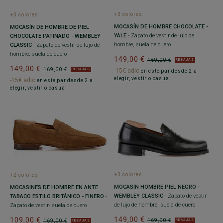
+3 colores
+3 colores
MOCASÍN DE HOMBRE CHOCOLATE -
MOCASÍN DE HOMBRE DE PIEL
YALE
- Zapato de vestir de lujo de
CHOCOLATE PATINADO - WEMBLEY
hombre, suela de cuero
CLASSIC
- Zapato de vestir de lujo de
hombre, suela de cuero
149,00 €
169,00 €
REBAJAS
149,00 €
169,00 €
REBAJAS
-15€ adic
en este par desde 2 a
elegir, vestir o casual
-15€ adic
en este par desde 2 a
elegir, vestir o casual
+3 colores
+2 colores
MOCASÍN HOMBRE PIEL NEGRO -
MOCASINES DE HOMBRE EN ANTE
WEMBLEY CLASSIC
- Zapato de vestir
TABACO ESTILO BRITÁNICO - FINERO
-
de lujo de hombre, suela de cuero
Zapato de vestir- suela de cuero
149,00 €
109,00 €
169,00 €
169,00 €
REBAJAS
REBAJAS