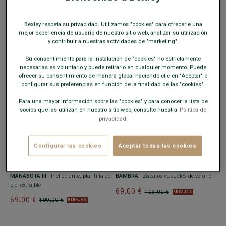
CARBÓN - FLAGAMI II
- Zapatos
casuales de verano
+11 colores
Bexley respeta su privacidad. Utilizamos "cookies" para ofrecerle una
69,00 €
109,00 €
REBAJAS
MOCASÍN HOMBRE ANTE ROSA -
mejor experiencia de usuario de nuestro sitio web, analizar su utilización
FERGUSON
- Ante sobre suela driver de
y contribuir a nuestras actividades de "marketing".
goma
Su consentimiento para la instalación de "cookies" no estrictamente
69,00 €
109,00 €
REBAJAS
necesarias es voluntario y puede retirarlo en cualquier momento. Puede
ofrecer su consentimiento de manera global haciendo clic en "Aceptar" o
configurar sus preferencias en función de la finalidad de las "cookies".
Para una mayor información sobre las "cookies" y para conocer la lista de
socios que las utilizan en nuestro sitio web, consulte nuestra
Política de
privacidad.
Configurar las cookies
Aceptar todas las cookies
+8 colores
MOCASINES DE ANTE - RUBÍ -
SLIPPER DE ANTE AZUL MARINO -
MANASOTA III
- Piel de ante, plantilla de
BAMBRA
- Zapatos casuales de verano
piel extraíble
69,00 €
109,00 €
REBAJAS
69,00 €
109,00 €
REBAJAS