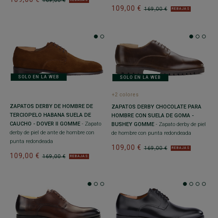
169,00 €
109,00 €
169,00 €
REBAJAS
SOLO EN LA WEB
SOLO EN LA WEB
+2 colores
ZAPATOS DERBY DE HOMBRE DE
ZAPATOS DERBY CHOCOLATE PARA
TERCIOPELO HABANA SUELA DE
HOMBRE CON SUELA DE GOMA -
CAUCHO - DOVER II GOMME
- Zapato
BUSHEY GOMME
- Zapato derby de piel
derby de piel de ante de hombre con
de hombre con punta redondeada
punta redondeada
109,00 €
169,00 €
REBAJAS
109,00 €
169,00 €
REBAJAS