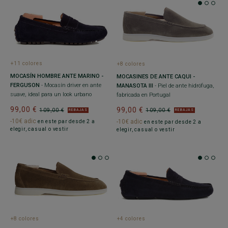
+11 colores
+8 colores
MOCASÍN HOMBRE ANTE MARINO -
MOCASINES DE ANTE CAQUI -
FERGUSON
- Mocasín driver en ante
MANASOTA III
- Piel de ante hidrófuga,
suave, ideal para un look urbano
fabricada en Portugal
99,00 €
99,00 €
109,00 €
109,00 €
REBAJAS
REBAJAS
-10€ adic
-10€ adic
en este par desde 2 a
en este par desde 2 a
elegir, casual o vestir
elegir, casual o vestir
+8 colores
+4 colores