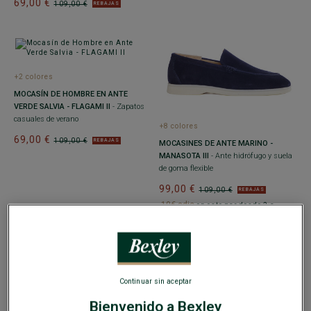
69,00 €
109,00 €
REBAJAS
+2 colores
MOCASÍN DE HOMBRE EN ANTE
VERDE SALVIA - FLAGAMI II
- Zapatos
casuales de verano
+8 colores
69,00 €
109,00 €
REBAJAS
MOCASINES DE ANTE MARINO -
MANASOTA III
- Ante hidrófugo y suela
de goma flexible
99,00 €
109,00 €
REBAJAS
-10€ adic
en este par desde 2 a
elegir, casual o vestir
Continuar sin aceptar
+2 colores
Bienvenido a Bexley
MOCASÍN DE HOMBRE EN ANTE