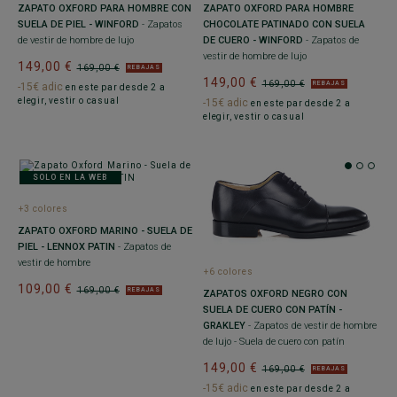
ZAPATO OXFORD PARA HOMBRE CON
ZAPATO OXFORD PARA HOMBRE
SUELA DE PIEL - WINFORD
- Zapatos
CHOCOLATE PATINADO CON SUELA
de vestir de hombre de lujo
DE CUERO - WINFORD
- Zapatos de
vestir de hombre de lujo
149,00 €
169,00 €
REBAJAS
149,00 €
169,00 €
REBAJAS
-15€ adic
en este par desde 2 a
elegir, vestir o casual
-15€ adic
en este par desde 2 a
elegir, vestir o casual
SOLO EN LA WEB
+3 colores
ZAPATO OXFORD MARINO - SUELA DE
PIEL - LENNOX PATIN
- Zapatos de
vestir de hombre
+6 colores
109,00 €
169,00 €
REBAJAS
ZAPATOS OXFORD NEGRO CON
SUELA DE CUERO CON PATÍN -
GRAKLEY
- Zapatos de vestir de hombre
de lujo - Suela de cuero con patín
149,00 €
169,00 €
REBAJAS
-15€ adic
en este par desde 2 a