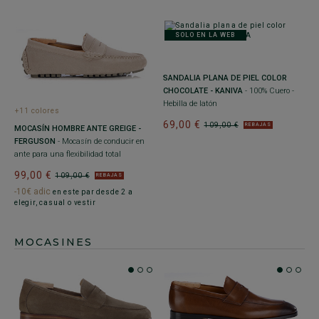
SOLO EN LA WEB
SANDALIA PLANA DE PIEL COLOR
CHOCOLATE - KANIVA
- 100% Cuero -
Hebilla de latón
+11 colores
69,00 €
109,00 €
REBAJAS
MOCASÍN HOMBRE ANTE GREIGE -
FERGUSON
- Mocasín de conducir en
ante para una flexibilidad total
99,00 €
109,00 €
REBAJAS
-10€ adic
en este par desde 2 a
elegir, casual o vestir
MOCASINES