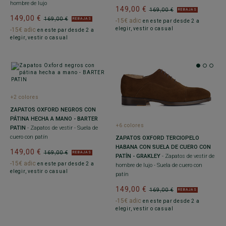
hombre de lujo
149,00 €
169,00 €
REBAJAS
149,00 €
169,00 €
REBAJAS
-15€ adic
en este par desde 2 a
elegir, vestir o casual
-15€ adic
en este par desde 2 a
elegir, vestir o casual
+2 colores
ZAPATOS OXFORD NEGROS CON
PÁTINA HECHA A MANO - BARTER
+6 colores
PATIN
- Zapatos de vestir - Suela de
cuero con patín
ZAPATOS OXFORD TERCIOPELO
HABANA CON SUELA DE CUERO CON
149,00 €
169,00 €
REBAJAS
PATÍN - GRAKLEY
- Zapatos de vestir de
-15€ adic
en este par desde 2 a
hombre de lujo - Suela de cuero con
elegir, vestir o casual
patín
149,00 €
169,00 €
REBAJAS
-15€ adic
en este par desde 2 a
elegir, vestir o casual