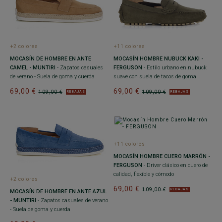
+2 colores
+11 colores
MOCASÍN DE HOMBRE EN ANTE
MOCASÍN HOMBRE NUBUCK KAKI -
CAMEL - MUNTIRI
- Zapatos casuales
FERGUSON
- Estilo urbano en nubuck
de verano - Suela de goma y cuerda
suave con suela de tacos de goma
69,00 €
69,00 €
109,00 €
109,00 €
REBAJAS
REBAJAS
+11 colores
MOCASÍN HOMBRE CUERO MARRÓN -
FERGUSON
- Driver clásico en cuero de
calidad, flexible y cómodo
+2 colores
69,00 €
109,00 €
REBAJAS
MOCASÍN DE HOMBRE EN ANTE AZUL
- MUNTIRI
- Zapatos casuales de verano
- Suela de goma y cuerda