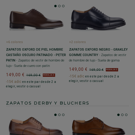
+6 colores
+2 colores
ZAPATOS OXFORD DE PIEL HOMBRE
ZAPATOS OXFORD NEGRO - GRAKLEY
CASTAÑO OSCURO PATINADO - PETER
GOMME COUNTRY
- Zapatos de vestir
PATIN
- Zapatos de vestir de hombre de
de hombre de lujo - Suela de goma
lujo - Suela de cuero con patín
149,00 €
169,00 €
REBAJAS
149,00 €
169,00 €
REBAJAS
-15€ adic
en este par desde 2 a
elegir, vestir o casual
-15€ adic
en este par desde 2 a
elegir, vestir o casual
ZAPATOS DERBY Y BLUCHERS