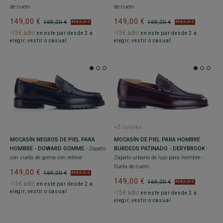
de cuero
de cuero
149,00 €
149,00 €
169,00 €
169,00 €
REBAJAS
REBAJAS
-15€ adic
-15€ adic
en este par desde 2 a
en este par desde 2 a
elegir, vestir o casual
elegir, vestir o casual
+5 colores
MOCASÍN NEGROS DE PIEL PARA
MOCASÍN DE PIEL PARA HOMBRE
HOMBRE - DOWARD GOMME
- Zapato
BURDEOS PATINADO - DERYBROOK
-
con suela de goma con relieve
Zapato urbano de lujo para hombre -
Suela de cuero
149,00 €
169,00 €
REBAJAS
149,00 €
169,00 €
REBAJAS
-15€ adic
en este par desde 2 a
elegir, vestir o casual
-15€ adic
en este par desde 2 a
elegir, vestir o casual