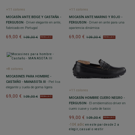
+11 colores
+11 colores
MOCASÍN ANTE BEIGE Y CASTAÑA -
MOCASÍN ANTE MARINO Y ROJO -
FERGUSON
- Driver elegante en ante,
FERGUSON
- Driver en ante para una
fabricado en Portugal
apariencia dinámica
69,00 €
69,00 €
109,00 €
109,00 €
REBAJAS
REBAJAS
+8 colores
MOCASINES PARA HOMBRE -
CASTAÑO - MANASOTA III
- Piel lisa
elegante y suela de goma ligera
+11 colores
69,00 €
109,00 €
REBAJAS
MOCASÍN HOMBRE CUERO NEGRO -
FERGUSON
- El emblemático driver en
cuero suave y suela de tacos
99,00 €
109,00 €
REBAJAS
-10€ adic
en este par desde 2 a
elegir, casual o vestir