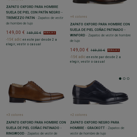
ZAPATO OXFORD PARA HOMBRE
SUELA DE PIEL CON PATÍN NEGRO -
+4 colores
TREMEZZO PATIN
- Zapatos de vestir
de hombre de lujo
ZAPATO OXFORD PARA HOMBRE CON
SUELA DE PIEL COÑAC PATINADO -
149,00 €
169,00 €
REBAJAS
WINFORD
- Zapatos de vestir de hombre
-15€ adic
en este par desde 2 a
de lujo
elegir, vestir o casual
149,00 €
169,00 €
REBAJAS
-15€ adic
en este par desde 2 a
elegir, vestir o casual
+3 colores
+2 colores
ZAPATO OXFORD PARA HOMBRE CON
ZAPATO OXFORD NEGRO PARA
SUELA DE PIEL COÑAC PATINADO -
HOMBRE - GRACKOTT
- Zapatos de
RINGWOOD
- Zapatos de vestir de
vestir de hombre de lujo