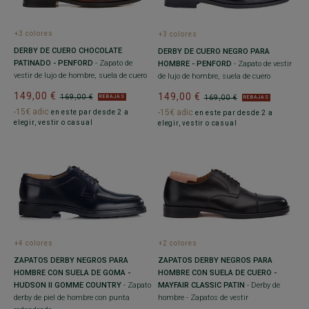
+3 colores
+3 colores
DERBY DE CUERO CHOCOLATE
DERBY DE CUERO NEGRO PARA
PATINADO - PENFORD
- Zapato de
HOMBRE - PENFORD
- Zapato de vestir
vestir de lujo de hombre, suela de cuero
de lujo de hombre, suela de cuero
149,00 €
149,00 €
169,00 €
169,00 €
REBAJAS
REBAJAS
-15€ adic
-15€ adic
en este par desde 2 a
en este par desde 2 a
elegir, vestir o casual
elegir, vestir o casual
+4 colores
+2 colores
ZAPATOS DERBY NEGROS PARA
ZAPATOS DERBY NEGROS PARA
HOMBRE CON SUELA DE GOMA -
HOMBRE CON SUELA DE CUERO -
HUDSON II GOMME COUNTRY
- Zapato
MAYFAIR CLASSIC PATIN
- Derby de
derby de piel de hombre con punta
hombre - Zapatos de vestir