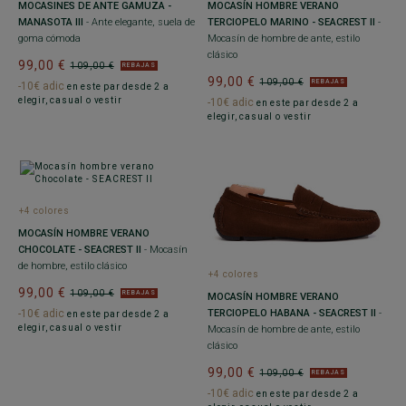
MOCASINES DE ANTE GAMUZA -
MOCASÍN HOMBRE VERANO
MANASOTA III
- Ante elegante, suela de
TERCIOPELO MARINO - SEACREST II
-
goma cómoda
Mocasín de hombre de ante, estilo
clásico
99,00 €
109,00 €
REBAJAS
99,00 €
109,00 €
REBAJAS
-10€ adic
en este par desde 2 a
elegir, casual o vestir
-10€ adic
en este par desde 2 a
elegir, casual o vestir
+4 colores
MOCASÍN HOMBRE VERANO
CHOCOLATE - SEACREST II
- Mocasín
de hombre, estilo clásico
+4 colores
99,00 €
109,00 €
REBAJAS
MOCASÍN HOMBRE VERANO
-10€ adic
TERCIOPELO HABANA - SEACREST II
-
en este par desde 2 a
elegir, casual o vestir
Mocasín de hombre de ante, estilo
clásico
99,00 €
109,00 €
REBAJAS
-10€ adic
en este par desde 2 a