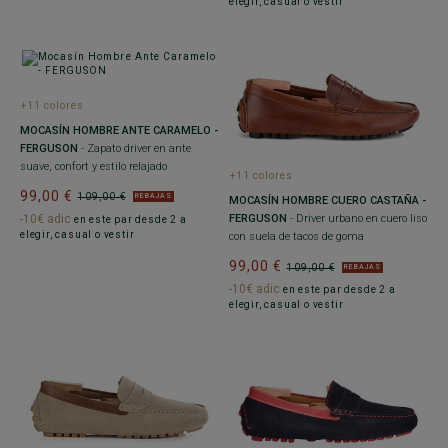
elegir, casual o vestir
+11 colores
MOCASÍN HOMBRE ANTE CARAMELO -
FERGUSON
- Zapato driver en ante
suave, confort y estilo relajado
+11 colores
99,00 €
109,00 €
REBAJAS
MOCASÍN HOMBRE CUERO CASTAÑA -
-10€ adic
FERGUSON
- Driver urbano en cuero liso
en este par desde 2 a
elegir, casual o vestir
con suela de tacos de goma
99,00 €
109,00 €
REBAJAS
-10€ adic
en este par desde 2 a
elegir, casual o vestir