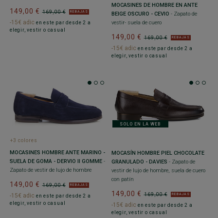
MOCASINES DE HOMBRE EN ANTE
149,00 €
169,00 €
REBAJAS
BEIGE OSCURO - CEVIO
- Zapato de
-15€ adic
vestir- suela de cuero
en este par desde 2 a
elegir, vestir o casual
149,00 €
169,00 €
REBAJAS
-15€ adic
en este par desde 2 a
elegir, vestir o casual
SOLO EN LA WEB
+3 colores
MOCASINES HOMBRE ANTE MARINO -
MOCASÍN HOMBRE PIEL CHOCOLATE
SUELA DE GOMA - DERVIO II GOMME
-
GRANULADO - DAVIES
- Zapato de
Zapato de vestir de lujo de hombre
vestir de lujo de hombre, suela de cuero
con patín
149,00 €
169,00 €
REBAJAS
149,00 €
169,00 €
REBAJAS
-15€ adic
en este par desde 2 a
elegir, vestir o casual
-15€ adic
en este par desde 2 a
elegir, vestir o casual