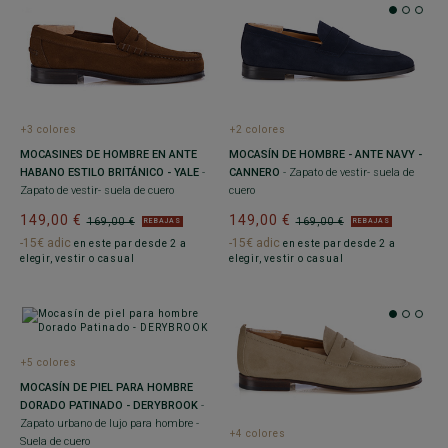
+3 colores
+2 colores
MOCASINES DE HOMBRE EN ANTE
MOCASÍN DE HOMBRE - ANTE NAVY -
HABANO ESTILO BRITÁNICO - YALE
-
CANNERO
- Zapato de vestir- suela de
Zapato de vestir- suela de cuero
cuero
149,00 €
149,00 €
169,00 €
169,00 €
REBAJAS
REBAJAS
-15€ adic
-15€ adic
en este par desde 2 a
en este par desde 2 a
elegir, vestir o casual
elegir, vestir o casual
+5 colores
MOCASÍN DE PIEL PARA HOMBRE
DORADO PATINADO - DERYBROOK
-
Zapato urbano de lujo para hombre -
+4 colores
Suela de cuero