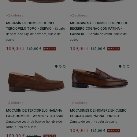
+2 colores
+2 colores
MOCASÍN DE HOMBRE DE PIEL
MOCASINES DE HOMBRE EN PIEL DE
TERCIOPELO TOPO - DERVIO
- Zapato
BECERRO COGNAC CON PÁTINA -
de vestir de lujo de hombre, suela de
CANNERO
- Zapato de vestir- suela de
cuero
cuero
109,00 €
109,00 €
169,00 €
169,00 €
REBAJAS
REBAJAS
+3 colores
+2 colores
MOCASÍN DE TERCIOPELO HABANA
MOCASINES DE HOMBRE EN CUERO
PARA HOMBRE - WEMBLEY CLASSIC
-
COGNAC CON PÁTINA - FINERO
-
Zapato de vestir de lujo de hombre de
Zapato de vestir- suela de cuero
ante, suela de cuero
109,00 €
169,00 €
REBAJAS
109,00 €
169,00 €
REBAJAS