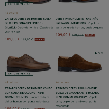
ÉXITO DE VENTAS
+2 colores
ZAPATOS DERBY DE HOMBRE SUELA
DERBY PARA HOMBRE - CASTAÑO
DE CUERO COÑAC PATINADO -
PATINADO - MARKFORD
- Zapato de
GILWELL
- Derby de hombre - Zapatos de
vestir de lujo de hombre, suela de goma
vestir de lujo
109,00 €
169,00 €
REBAJAS
109,00 €
169,00 €
REBAJAS
ÉXITO DE VENTAS
+4 colores
+4 colores
ZAPATOS DERBY DE HOMBRE COÑAC
ZAPATOS DERBY PARA HOMBRE
CON SUELA DE CAUCHO - KENT
SUELA DE CAUCHO ANTE HABANA -
GOMME COUNTRY
- Zapato derby de
KENT GOMME COUNTRY
- Zapato
piel de hombre con punta redondeada
derby de piel de hombre con punta
redondeada
109,00 €
REBAJAS