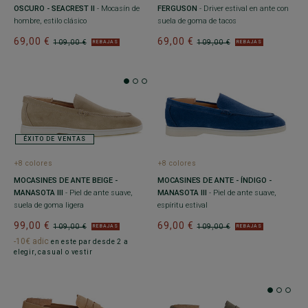
OSCURO - SEACREST II
- Mocasín de
FERGUSON
- Driver estival en ante con
hombre, estilo clásico
suela de goma de tacos
69,00 €
69,00 €
109,00 €
109,00 €
REBAJAS
REBAJAS
ÉXITO DE VENTAS
+8 colores
+8 colores
MOCASINES DE ANTE BEIGE -
MOCASINES DE ANTE - ÍNDIGO -
MANASOTA III
- Piel de ante suave,
MANASOTA III
- Piel de ante suave,
suela de goma ligera
espíritu estival
99,00 €
69,00 €
109,00 €
109,00 €
REBAJAS
REBAJAS
-10€ adic
en este par desde 2 a
elegir, casual o vestir