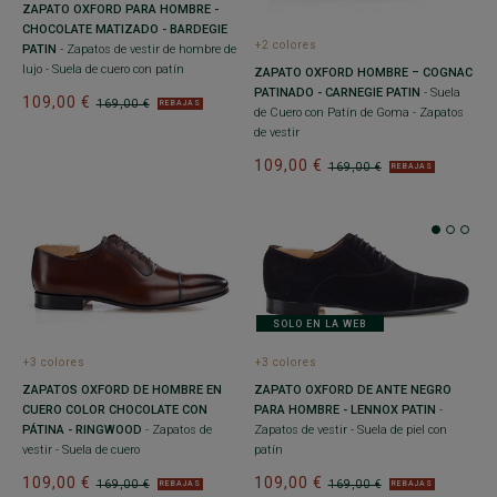
ZAPATO OXFORD PARA HOMBRE -
CHOCOLATE MATIZADO - BARDEGIE
+2 colores
PATIN
- Zapatos de vestir de hombre de
lujo - Suela de cuero con patín
ZAPATO OXFORD HOMBRE – COGNAC
PATINADO - CARNEGIE PATIN
- Suela
109,00 €
169,00 €
REBAJAS
de Cuero con Patín de Goma - Zapatos
de vestir
109,00 €
169,00 €
REBAJAS
SOLO EN LA WEB
+3 colores
+3 colores
ZAPATOS OXFORD DE HOMBRE EN
ZAPATO OXFORD DE ANTE NEGRO
CUERO COLOR CHOCOLATE CON
PARA HOMBRE - LENNOX PATIN
-
PÁTINA - RINGWOOD
- Zapatos de
Zapatos de vestir - Suela de piel con
vestir - Suela de cuero
patín
109,00 €
109,00 €
169,00 €
169,00 €
REBAJAS
REBAJAS