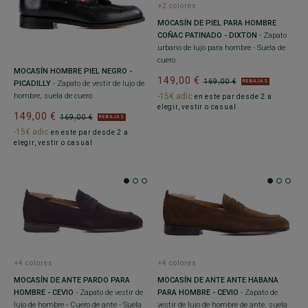
+2 colores
MOCASÍN DE PIEL PARA HOMBRE
COÑAC PATINADO - DIXTON
- Zapato
urbano de lujo para hombre - Suela de
cuero
MOCASÍN HOMBRE PIEL NEGRO -
149,00 €
169,00 €
REBAJAS
PICADILLY
- Zapato de vestir de lujo de
-15€ adic
hombre, suela de cuero
en este par desde 2 a
elegir, vestir o casual
149,00 €
169,00 €
REBAJAS
-15€ adic
en este par desde 2 a
elegir, vestir o casual
+4 colores
+4 colores
MOCASÍN DE ANTE PARDO PARA
MOCASÍN DE ANTE ANTE HABANA
HOMBRE - CEVIO
- Zapato de vestir de
PARA HOMBRE - CEVIO
- Zapato de
lujo de hombre - Cuero de ante - Suela
vestir de lujo de hombre de ante, suela