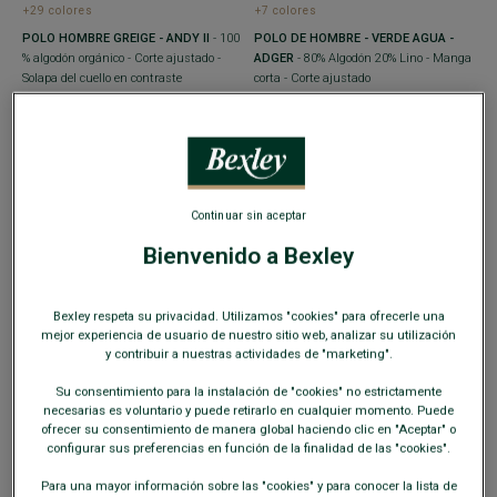
+29 colores
+7 colores
POLO HOMBRE GREIGE - ANDY II
- 100
POLO DE HOMBRE - VERDE AGUA -
% algodón orgánico - Corte ajustado -
ADGER
- 80% Algodón 20% Lino - Manga
Solapa del cuello en contraste
corta - Corte ajustado
29,00 €
29,00 €
49,00 €
49,00 €
REBAJAS
REBAJAS
Continuar sin aceptar
Bienvenido a Bexley
Bexley respeta su privacidad. Utilizamos "cookies" para ofrecerle una
mejor experiencia de usuario de nuestro sitio web, analizar su utilización
y contribuir a nuestras actividades de "marketing".
Su consentimiento para la instalación de "cookies" no estrictamente
necesarias es voluntario y puede retirarlo en cualquier momento. Puede
ofrecer su consentimiento de manera global haciendo clic en "Aceptar" o
configurar sus preferencias en función de la finalidad de las "cookies".
+7 colores
+29 colores
POLO DE HOMBRE - VERDE TILA -
POLO HOMBRE TERRACOTA - ANDY II
-
Para una mayor información sobre las "cookies" y para conocer la lista de