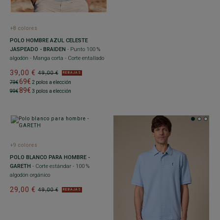
+8 colores
POLO HOMBRE AZUL CELESTE
JASPEADO - BRAIDEN
- Punto 100 %
algodón - Manga corta - Corte entallado
39,00 €
49,00 €
REBAJAS
69€
79€
2 polos a elección
89€
99€
3 polos a elección
+9 colores
POLO BLANCO PARA HOMBRE -
GARETH
- Corte estándar - 100 %
algodón orgánico
29,00 €
49,00 €
REBAJAS