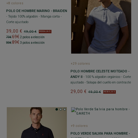
+8 colores
POLO DE HOMBRE MARINO - BRAIDEN
- Tejido 100% algodón - Manga corta -
Corte ajustado
39,00 €
49,00 €
REBAJAS
69€
79€
2 polos a elección
89€
99€
3 polos a elección
+29 colores
POLO HOMBRE CELESTE MOTEADO -
ANDY II
- 100 % algodón orgánico - Corte
ajustado - Solapa del cuello en contraste
29,00 €
49,00 €
REBAJAS
+9 colores
POLO VERDE SALVIA PARA HOMBRE -