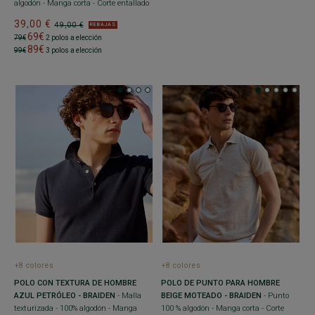
algodón - Manga corta - Corte entallado
39,00 €
49,00 €
REBAJAS
69€
79€
2 polos a elección
89€
99€
3 polos a elección
+8 colores
+8 colores
POLO CON TEXTURA DE HOMBRE
POLO DE PUNTO PARA HOMBRE
AZUL PETRÓLEO - BRAIDEN
- Malla
BEIGE MOTEADO - BRAIDEN
- Punto
texturizada - 100% algodón - Manga
100 % algodón - Manga corta - Corte