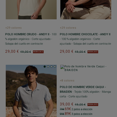
+29 colores
+29 colores
POLO HOMBRE CRUDO - ANDY II
- 100
POLO HOMBRE CHOCOLATE - ANDY II
% algodón orgánico - Corte ajustado -
- 100 % algodón orgánico - Corte
Solapa del cuello en contraste
ajustado - Solapa del cuello en contraste
29,00 €
29,00 €
49,00 €
49,00 €
REBAJAS
REBAJAS
+8 colores
POLO DE HOMBRE VERDE CAQUI -
BRAIDEN
- Tejido 100% algodón - Manga
corta - Corte ajustado
39,00 €
49,00 €
REBAJAS
69€
79€
2 polos a elección
89€
99€
3 polos a elección