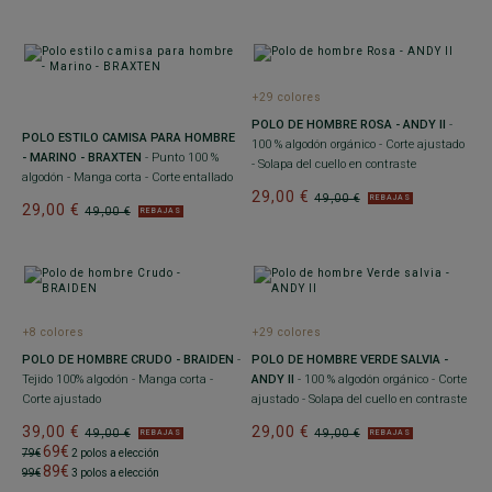
+29 colores
POLO DE HOMBRE ROSA - ANDY II
-
POLO ESTILO CAMISA PARA HOMBRE
100 % algodón orgánico - Corte ajustado
- MARINO - BRAXTEN
- Punto 100 %
- Solapa del cuello en contraste
algodón - Manga corta - Corte entallado
29,00 €
49,00 €
REBAJAS
29,00 €
49,00 €
REBAJAS
+8 colores
+29 colores
POLO DE HOMBRE CRUDO - BRAIDEN
-
POLO DE HOMBRE VERDE SALVIA -
Tejido 100% algodón - Manga corta -
ANDY II
- 100 % algodón orgánico - Corte
Corte ajustado
ajustado - Solapa del cuello en contraste
39,00 €
29,00 €
49,00 €
49,00 €
REBAJAS
REBAJAS
69€
79€
2 polos a elección
89€
99€
3 polos a elección