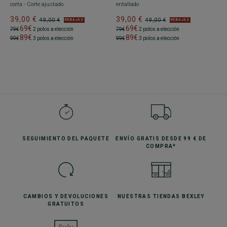
corta - Corte ajustado
entallado
39,00 €
39,00 €
49,00 €
49,00 €
REBAJAS
REBAJAS
69€
69€
79€
2 polos a elección
79€
2 polos a elección
89€
89€
99€
3 polos a elección
99€
3 polos a elección
SEGUIMIENTO
DEL PAQUETE
ENVÍO GRATIS
DESDE 99 € DE
COMPRA*
CAMBIOS Y DEVOLUCIONES
NUESTRAS TIENDAS
BEXLEY
GRATUITOS