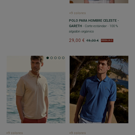
+9 colores
POLO PARA HOMBRE CELESTE -
GARETH
- Corte estándar - 100 %
algodón orgánico
29,00 €
49,00 €
REBAJAS
+9 colores
+9 colores