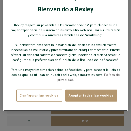
… Y SE BENEFICIA DE UN CHEQUE
Bienvenido a Bexley
DE FIDELIDAD
Cuando acumule más de 200 € en compras, emitimos
su cheque de fidelidad.
Bexley respeta su privacidad. Utilizamos "cookies" para ofrecerle una
Su valor corresponde al
5 % del importe acumulado.
mejor experiencia de usuario de nuestro sitio web, analizar su utilización
y contribuir a nuestras actividades de "marketing".
Su consentimiento para la instalación de "cookies" no estrictamente
POR EJEMPLO:
necesarias es voluntario y puede retirarlo en cualquier momento. Puede
ofrecer su consentimiento de manera global haciendo clic en "Aceptar" o
configurar sus preferencias en función de la finalidad de las "cookies".
Acumula...
Recibe un cheque de fidelidad
Para una mayor información sobre las "cookies" y para conocer la lista de
200 € de compra
por valor de 10 €
socios que las utilizan en nuestro sitio web, consulte nuestra
Política de
privacidad.
220 € de compra
por valor de 11 €
Configurar las cookies
Aceptar todas las cookies
400 € de compra
por valor de 20 €
600 € de compra
por valor de 30 €
etc...
etc...