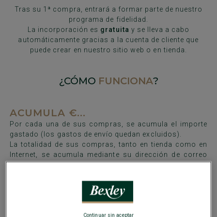
Tras su 1ª compra, entrará a formar parte de nuestro
programa de fidelidad.
La incorporación es
gratuita
y se lleva a cabo
automáticamente gracias a la cuenta de cliente que
puede crear en nuestro sitio web o en tienda.
¿CÓMO
FUNCIONA
?
ACUMULA €...
Por cada una de sus compras, se acumula el importe
gastado (los gastos de envío quedan excluidos).
La totalidad de sus compras, tanto en tienda como en
Internet, se acumula mediante su dirección de correo
electrónico.
Si devuelve uno o varios artículos, el importe no se tiene
en cuenta para calcular su saldo de fidelidad.
Continuar sin aceptar