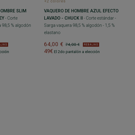
+2 colores
HOMBRE SLIM
VAQUERO DE HOMBRE AZUL EFECTO
EY
- Corte
LAVADO - CHUCK II
- Corte estándar -
a 98,5 % algodón
Sarga vaquera 98,5 % algodón - 1,5 %
elastano
64,00 €
74,00 €
AJAS
REBAJAS
49€
cción
El 2do pantalón a elección