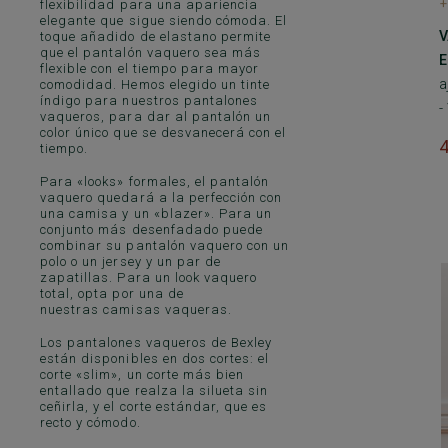
+
flexibilidad para una apariencia
elegante que sigue siendo cómoda. El
V
toque añadido de elastano permite
que el pantalón vaquero sea más
E
flexible con el tiempo para mayor
a
comodidad. Hemos elegido un tinte
índigo para nuestros pantalones
-
vaqueros, para dar al pantalón un
color único que se desvanecerá con el
tiempo.
Para «looks» formales, el pantalón
vaquero quedará a la perfección con
una camisa y un «blazer». Para un
conjunto más desenfadado puede
combinar su pantalón vaquero con un
polo o un
jersey
y un par de
zapatillas. Para un look vaquero
total, opta por una de
nuestras
camisas vaqueras.
Los pantalones vaqueros de Bexley
están disponibles en dos cortes: el
corte «slim», un corte más bien
entallado que realza la silueta sin
ceñirla, y el corte estándar, que es
recto y cómodo.