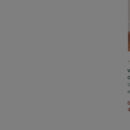
+
V
O
S
e