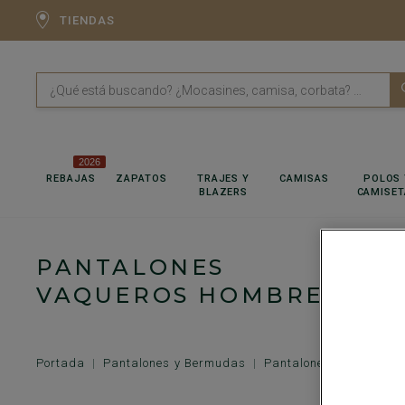
TIENDAS
2026
REBAJAS
ZAPATOS
TRAJES Y
CAMISAS
POLOS 
BLAZERS
CAMISET
PANTALONES
PANTALONES TERCIOPELO
T
VAQUEROS HOMBRE
Portada
Pantalones y Bermudas
Pantalones
Pantalo