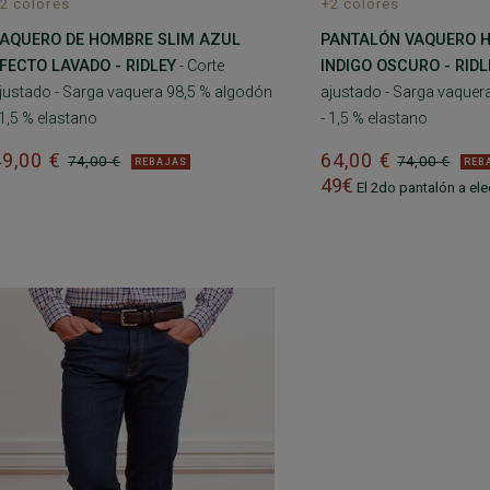
2 colores
+2 colores
AQUERO DE HOMBRE SLIM AZUL
PANTALÓN VAQUERO 
FECTO LAVADO - RIDLEY
- Corte
INDIGO OSCURO - RIDL
justado - Sarga vaquera 98,5 % algodón
ajustado - Sarga vaquer
 1,5 % elastano
- 1,5 % elastano
49,00 €
64,00 €
74,00 €
74,00 €
REBAJAS
REB
49€
El 2do pantalón a ele