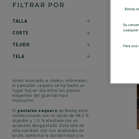
FILTRAR POR
Bexley r
TALLA
Su consent
cualquier
CORTE
TEJIDO
Para una m
TELA
Antes asociado a «looks» informales,
el pantalón vaquero se ha hecho un
lugar hoy en día entre las piezas
elegantes del guardarropa
masculino.
El
pantalón vaquero
de Bexley está
confeccionado con un tejido de 98,5 %
algodón y 1,5 % elastano con un
acabado desgastado. Esta tela de
alta calidad, con sus acabados en
bruto, combina la durabilidad y la