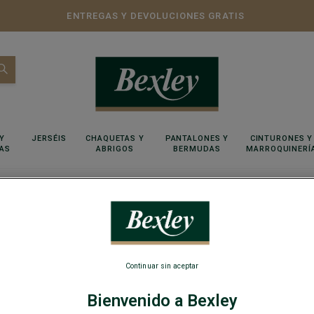
ENTREGAS Y DEVOLUCIONES GRATIS
Y
JERSÉIS
CHAQUETAS Y
PANTALONES Y
CINTURONES Y
AS
ABRIGOS
BERMUDAS
MARROQUINERÍ
ODOS
PANTALONES CHINO
PANTALONES LINO
PANTALO
Continuar sin aceptar
nes vaqueros
Bienvenido a Bexley