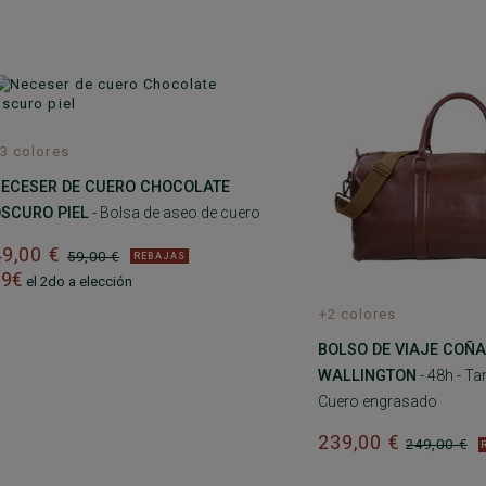
3 colores
ECESER DE CUERO CHOCOLATE
SCURO PIEL
- Bolsa de aseo de cuero
49,00 €
59,00 €
REBAJAS
39€
el 2do a elección
+2 colores
BOLSO DE VIAJE COÑA
WALLINGTON
- 48h - T
Cuero engrasado
239,00 €
249,00 €