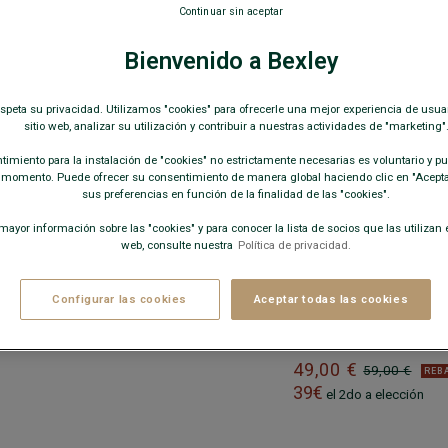
MARROQUINERÍA
Continuar sin aceptar
Bienvenido a Bexley
espeta su privacidad. Utilizamos "cookies" para ofrecerle una mejor experiencia de usua
sitio web, analizar su utilización y contribuir a nuestras actividades de "marketing"
4 colores
imiento para la instalación de "cookies" no estrictamente necesarias es voluntario y pue
ALETÍN DE HOMBRE DE PIEL CON
 momento. Puede ofrecer su consentimiento de manera global haciendo clic en "Aceptar
sus preferencias en función de la finalidad de las "cookies".
ANDOLERA NEGRO GRANULADO -
ARLINGTON III
- Para portátiles,
ayor información sobre las "cookies" y para conocer la lista de socios que las utilizan e
web, consulte nuestra
Política de privacidad.
ocumentos o revistas
ÉXITO DE VENTAS
+3 colores
159,00 €
169,00 €
REBAJAS
Configurar las cookies
Aceptar todas las cookies
NECESER DE CUERO C
aseo de cuero
49,00 €
59,00 €
REB
39€
el 2do a elección