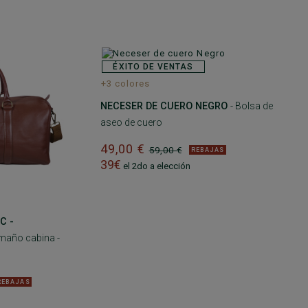
ÉXITO DE VENTAS
+3 colores
NECESER DE CUERO NEGRO
- Bolsa de
aseo de cuero
49,00 €
59,00 €
REBAJAS
39€
el 2do a elección
C -
amaño cabina -
REBAJAS