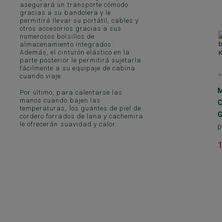
asegurará un transporte cómodo
gracias a su bandolera y le
permitirá llevar su portátil, cables y
otros accesorios gracias a sus
numerosos bolsillos de
almacenamiento integrados.
Además, el cinturón elástico en la
parte posterior le permitirá sujetarla
fácilmente a su equipaje de cabina
+
cuando viaje.
M
Por último, para calentarse las
manos cuando bajen las
temperaturas, los guantes de piel de
G
cordero forrados de lana y cachemira
le ofrecerán suavidad y calor.
p