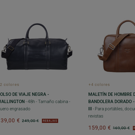
2 colores
+4 colores
OLSO DE VIAJE NEGRA -
MALETÍN DE HOMBRE D
WALLINGTON
- 48h - Tamaño cabina -
BANDOLERA DORADO -
uero engrasado
III
- Para portátiles, doc
revistas
239,00 €
249,00 €
REBAJAS
159,00 €
169,00 €