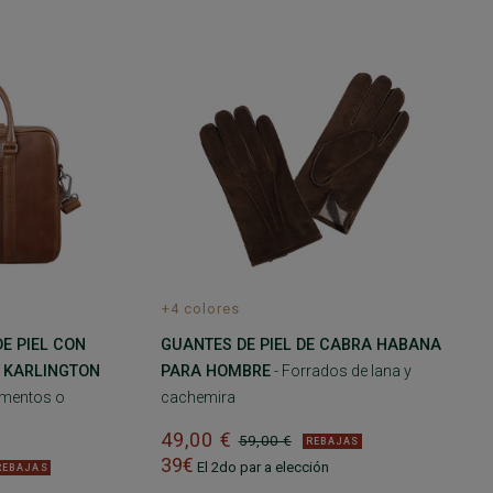
+4 colores
E PIEL CON
GUANTES DE PIEL DE CABRA HABANA
 KARLINGTON
PARA HOMBRE
- Forrados de lana y
umentos o
cachemira
49,00 €
59,00 €
REBAJAS
39€
El 2do par a elección
REBAJAS