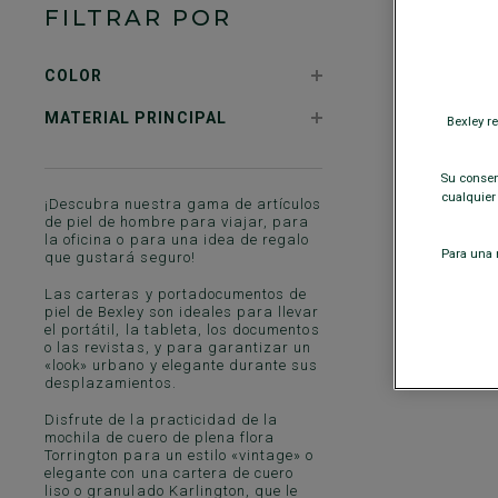
FILTRAR POR
COLOR
MATERIAL PRINCIPAL
Bexley r
+
Su consent
M
cualquier
¡Descubra nuestra gama de artículos
B
de piel de hombre para viajar, para
la oficina o para una idea de regalo
K
Para una m
que gustará seguro!
d
Las carteras y portadocumentos de
piel de Bexley son ideales para llevar
el portátil, la tableta, los documentos
o las revistas, y para garantizar un
«look» urbano y elegante durante sus
desplazamientos.
Disfrute de la practicidad de la
mochila de cuero de plena flora
Torrington para un estilo «vintage» o
elegante con una cartera de cuero
liso o granulado Karlington, que le