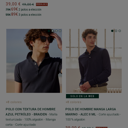
39,00 €
49,00 €
REBAJAS
69€
79€
2 polos a elección
89€
99€
3 polos a elección
SOLO EN LA WEB
+8 colores
+8 colores
POLO CON TEXTURA DE HOMBRE
POLO DE HOMBRE MANGA LARGA
AZUL PETRÓLEO - BRAIDEN
- Malla
MARINO - ALEC II ML
- Corte ajustado -
texturizada - 100% algodón - Manga
100 % algodón
corta - Corte ajustado