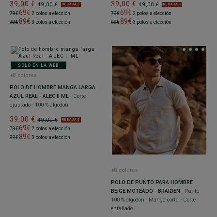
39,00 €
39,00 €
49,00 €
49,00 €
REBAJAS
REBAJAS
69€
69€
79€
2 polos a elección
79€
2 polos a elección
89€
89€
99€
3 polos a elección
99€
3 polos a elección
SOLO EN LA WEB
+8 colores
POLO DE HOMBRE MANGA LARGA
AZUL REAL - ALEC II ML
- Corte
ajustado - 100 % algodón
39,00 €
49,00 €
REBAJAS
69€
79€
2 polos a elección
89€
99€
3 polos a elección
+8 colores
POLO DE PUNTO PARA HOMBRE
BEIGE MOTEADO - BRAIDEN
- Punto
100 % algodón - Manga corta - Corte
entallado