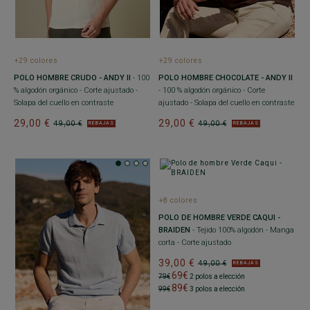
+29 colores
+29 colores
POLO HOMBRE CRUDO - ANDY II
- 100
POLO HOMBRE CHOCOLATE - ANDY II
% algodón orgánico - Corte ajustado -
- 100 % algodón orgánico - Corte
Solapa del cuello en contraste
ajustado - Solapa del cuello en contraste
29,00 €
29,00 €
49,00 €
49,00 €
REBAJAS
REBAJAS
+8 colores
POLO DE HOMBRE VERDE CAQUI -
BRAIDEN
- Tejido 100% algodón - Manga
corta - Corte ajustado
39,00 €
49,00 €
REBAJAS
69€
79€
2 polos a elección
89€
99€
3 polos a elección