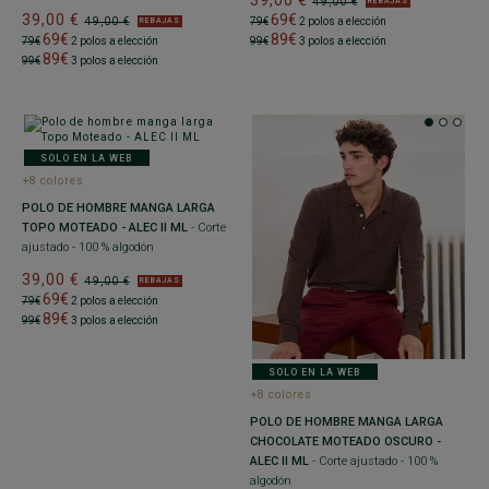
39,00 €
49,00 €
REBAJAS
39,00 €
69€
49,00 €
79€
2 polos a elección
REBAJAS
69€
89€
79€
2 polos a elección
99€
3 polos a elección
89€
99€
3 polos a elección
SOLO EN LA WEB
+8 colores
POLO DE HOMBRE MANGA LARGA
TOPO MOTEADO - ALEC II ML
- Corte
ajustado - 100 % algodón
39,00 €
49,00 €
REBAJAS
69€
79€
2 polos a elección
89€
99€
3 polos a elección
SOLO EN LA WEB
+8 colores
POLO DE HOMBRE MANGA LARGA
CHOCOLATE MOTEADO OSCURO -
ALEC II ML
- Corte ajustado - 100 %
algodón