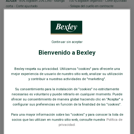
ADGER
- 80% Algodón 20% Lino - Manga
100 % algodón orgánico - Corte ajustado
corta - Corte ajustado
- Solapa del cuello en contraste
29,00 €
29,00 €
49,00 €
49,00 €
REBAJAS
REBAJAS
Continuar sin aceptar
Bienvenido a Bexley
Bexley respeta su privacidad. Utilizamos "cookies" para ofrecerle una
mejor experiencia de usuario de nuestro sitio web, analizar su utilización
y contribuir a nuestras actividades de "marketing".
Su consentimiento para la instalación de "cookies" no estrictamente
necesarias es voluntario y puede retirarlo en cualquier momento. Puede
ofrecer su consentimiento de manera global haciendo clic en "Aceptar" o
configurar sus preferencias en función de la finalidad de las "cookies".
+29 colores
+29 colores
Para una mayor información sobre las "cookies" y para conocer la lista de
POLO AMARILLO PÁLIDO PARA
POLO DE HOMBRE VERDE PÁLIDO -
socios que las utilizan en nuestro sitio web, consulte nuestra
Política de
HOMBRE - ANDY II
- 100 % algodón
ANDY II
- 100 % algodón orgánico - Corte
privacidad.
orgánico - Corte ajustado - Solapa del
ajustado - Solapa del cuello en contraste
cuello en contraste