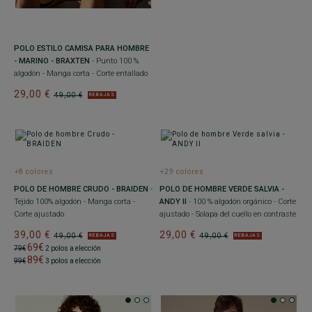
POLO ESTILO CAMISA PARA HOMBRE
- MARINO - BRAXTEN
- Punto 100 %
algodón - Manga corta - Corte entallado
29,00 €
49,00 €
REBAJAS
+8 colores
+29 colores
POLO DE HOMBRE CRUDO - BRAIDEN
-
POLO DE HOMBRE VERDE SALVIA -
Tejido 100% algodón - Manga corta -
ANDY II
- 100 % algodón orgánico - Corte
Corte ajustado
ajustado - Solapa del cuello en contraste
39,00 €
29,00 €
49,00 €
49,00 €
REBAJAS
REBAJAS
69€
79€
2 polos a elección
89€
99€
3 polos a elección