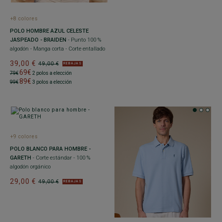
+8 colores
POLO HOMBRE AZUL CELESTE
JASPEADO - BRAIDEN
- Punto 100 %
algodón - Manga corta - Corte entallado
39,00 €
49,00 €
REBAJAS
69€
79€
2 polos a elección
89€
99€
3 polos a elección
+9 colores
POLO BLANCO PARA HOMBRE -
GARETH
- Corte estándar - 100 %
algodón orgánico
29,00 €
49,00 €
REBAJAS