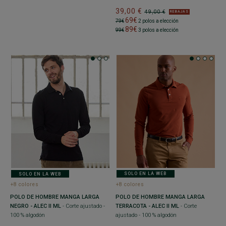
39,00 €
49,00 €
REBAJAS
69€
79€
2 polos a elección
89€
99€
3 polos a elección
SOLO EN LA WEB
SOLO EN LA WEB
+8 colores
+8 colores
POLO DE HOMBRE MANGA LARGA
POLO DE HOMBRE MANGA LARGA
TERRACOTA - ALEC II ML
- Corte
NEGRO - ALEC II ML
- Corte ajustado -
ajustado - 100 % algodón
100 % algodón