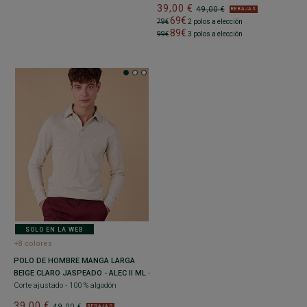
39,00 €
49,00 €
REBAJAS
69€
79€
2 polos a elección
89€
99€
3 polos a elección
SOLO EN LA WEB
+8 colores
POLO DE HOMBRE MANGA LARGA
BEIGE CLARO JASPEADO - ALEC II ML
-
Corte ajustado - 100 % algodón
39,00 €
49,00 €
REBAJAS