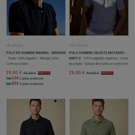
+8 colores
+29 colores
POLO DE HOMBRE MARINO - BRAIDEN
POLO HOMBRE CELESTE MOTEADO -
- Tejido 100% algodón - Manga corta -
ANDY II
- 100 % algodón orgánico - Corte
Corte ajustado
ajustado - Solapa del cuello en contraste
39,00 €
29,00 €
49,00 €
49,00 €
REBAJAS
REBAJAS
69€
79€
2 polos a elección
89€
99€
3 polos a elección