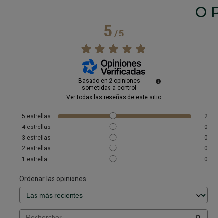
O
5
/
5
Basado en
2
opiniones
sometidas a control
Ver todas las reseñas de este sitio
5
estrellas
2
4
estrellas
0
3
estrellas
0
2
estrellas
0
1
estrella
0
Ordenar las opiniones