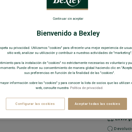
Para portáti
169,00
Continuar sin aceptar
COLORES D
Bienvenido a Bexley
espeta su privacidad. Utilizamos "cookies" para ofrecerle una mejor experiencia de usua
sitio web, analizar su utilización y contribuir a nuestras actividades de "marketing"
imiento para la instalación de "cookies" no estrictamente necesarias es voluntario y pue
 momento. Puede ofrecer su consentimiento de manera global haciendo clic en "Aceptar
sus preferencias en función de la finalidad de las "cookies".
ayor información sobre las "cookies" y para conocer la lista de socios que las utilizan e
web, consulte nuestra
Política de privacidad.
−
Configurar las cookies
Aceptar todas las cookies
Disponib
Envío g
Devolucio