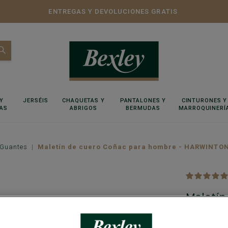
ENTREGAS Y DEVOLUCIONES GRATIS
Y
JERSÉIS
CHAQUETAS Y
PANTALONES Y
CINTURONES Y
AS
ABRIGOS
BERMUDAS
MARROQUINERÍ
 Guantes
Maletín de cuero Coñac para hombre - HARWINTO
Maletín
HARWI