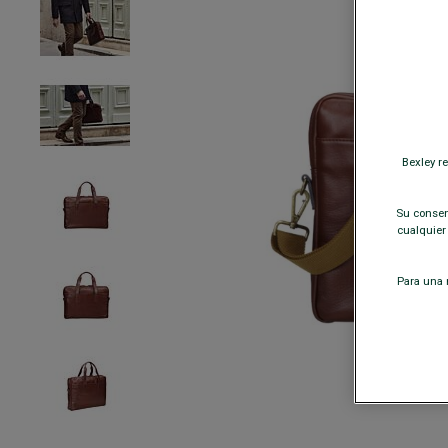
Bexley r
Su consent
cualquier
Para una m