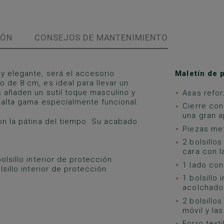
IÓN
CONSEJOS DE MANTENIMIENTO
 elegante, será el accesorio
Maletín de 
 de 8 cm, es ideal para llevar un
s añaden un sutil toque masculino y
Asas refo
e alta gama especialmente funcional.
Cierre con
una gran a
on la pátina del tiempo. Su acabado
Piezas met
2 bolsillo
cara con l
olsillo interior de protección
1 lado con
lsillo interior de protección
1 bolsillo
acolchado
2 bolsillo
móvil y las
Forro text