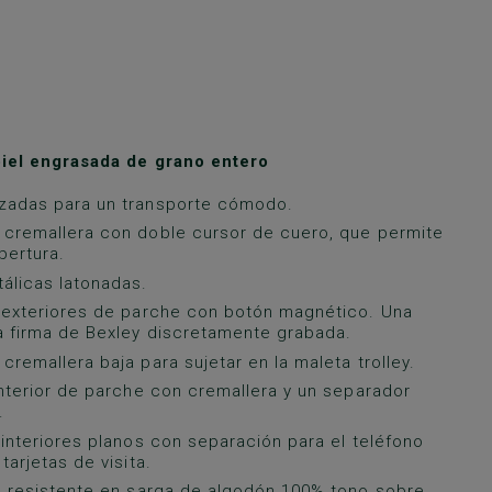
piel engrasada de grano entero
rzadas para un transporte cómodo.
 cremallera con doble cursor de cuero, que permite
pertura.
álicas latonadas.
s exteriores de parche con botón magnético. Una
a firma de Bexley discretamente grabada.
 cremallera baja para sujetar en la maleta trolley.
 interior de parche con cremallera y un separador
.
s interiores planos con separación para el teléfono
 tarjetas de visita.
il resistente en sarga de algodón 100% tono sobre