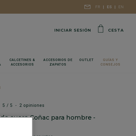
FR
ES
EN
INICIAR SESIÓN
CESTA
CALCETINES &
ACCESORIOS DE
OUTLET
GUÍAS Y
A
ACCESORIOS
ZAPATOS
CONSEJOS
N
5
/
5
-
2
opiniones
 de cuero Coñac para hombre -
NTON