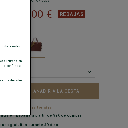
les, documentos o revistas
159,00 €
 €
REBAJAS
ISPONIBLES
rio de nuestro
.
de retirarlo en
" o configurar
n nuestro sitio
AÑADIR A LA CESTA
+
ilidad en nuestras tiendas
ratis en España
a partir de 99€ de compra
nes gratuitas durante 30 días.