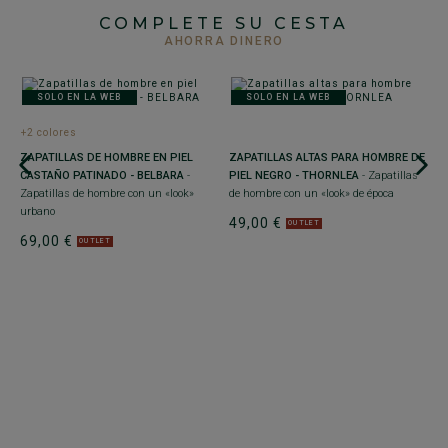
COMPLETE SU CESTA
AHORRA DINERO
SOLO EN LA WEB
SOLO EN LA WEB
+2 colores
ZAPATILLAS DE HOMBRE EN PIEL
ZAPATILLAS ALTAS PARA HOMBRE DE
Z
CASTAÑO PATINADO - BELBARA
-
PIEL NEGRO - THORNLEA
- Zapatillas
P
Zapatillas de hombre con un «look»
de hombre con un «look» de época
H
urbano
49,00 €
es
OUTLET
69,00 €
OUTLET
6
 –
-