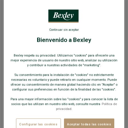
SOLO EN LA WEB
Continuar sin aceptar
Bienvenido a Bexley
Zapatillas de hombre de piel Negro - BELBARA
Zapatillas de hombre con un «look» urbano
Bexley respeta su privacidad. Utilizamos "cookies" para ofrecerle una
mejor experiencia de usuario de nuestro sitio web, analizar su utilización
69,00 €
OUTLET
y contribuir a nuestras actividades de "marketing".
COLORES DISPONIBLES
Su consentimiento para la instalación de "cookies" no estrictamente
necesarias es voluntario y puede retirarlo en cualquier momento. Puede
ofrecer su consentimiento de manera global haciendo clic en "Aceptar" o
configurar sus preferencias en función de la finalidad de las "cookies".
Para una mayor información sobre las "cookies" y para conocer la lista de
socios que las utilizan en nuestro sitio web, consulte nuestra
Política de
privacidad.
Este modelo calza grande; elija una talla menos de su talla
habitual.
Configurar las cookies
Aceptar todas las cookies