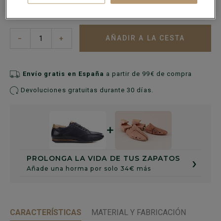
Guía de tallas
AÑADIR A LA CESTA
−
+
Envío gratis en España
a partir de 99€ de compra
Devoluciones gratuitas durante 30 días.
+
›
PROLONGA LA VIDA DE TUS ZAPATOS
Añade una horma por solo 34€ más
CARACTERÍSTICAS
MATERIAL Y FABRICACIÓN