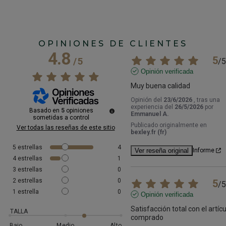
OPINIONES DE CLIENTES
4.8
5
/
5
/
5
Opinión verificada
Muy buena calidad
Opinión del
23/6/2026
, tras una
experiencia del
26/5/2026
por
Basado en
5
opiniones
Emmanuel A.
sometidas a control
Publicado originalmente en
Ver todas las reseñas de este sitio
bexley.fr (fr)
5
estrellas
4
Ver reseña original
Informe
4
estrellas
1
3
estrellas
0
2
estrellas
0
5
/
5
1
estrella
0
Opinión verificada
Satisfacción total con el artícu
TALLA
comprado
Bajo
Medio
Alto