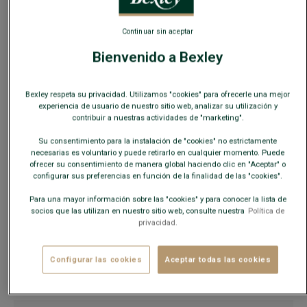
Continuar sin aceptar
Guía de tallas
Bienvenido a Bexley
AÑADIR A LA CESTA
−
+
Bexley respeta su privacidad. Utilizamos "cookies" para ofrecerle una mejor
experiencia de usuario de nuestro sitio web, analizar su utilización y
contribuir a nuestras actividades de "marketing".
Descuentos adicionales desde 2 pares
MIX & MATCH
Su consentimiento para la instalación de "cookies" no estrictamente
necesarias es voluntario y puede retirarlo en cualquier momento. Puede
ofrecer su consentimiento de manera global haciendo clic en "Aceptar" o
Combine como desee:
2 pares de vestir
,
2 pares
configurar sus preferencias en función de la finalidad de las "cookies".
casuales
, o
1 de cada uno
.
Para una mayor información sobre las "cookies" y para conocer la lista de
socios que las utilizan en nuestro sitio web, consulte nuestra
Política de
privacidad.
Disponibilidad en nuestras tiendas
Envío gratis en España
a partir de 99€ de compra
Configurar las cookies
Aceptar todas las cookies
Devoluciones gratuitas durante 30 días.