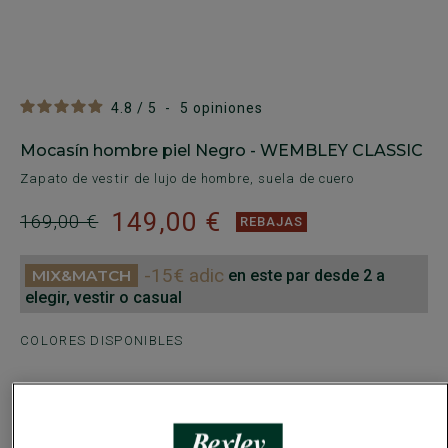
4.8
/
5
-
5
opiniones
Mocasín hombre piel Negro - WEMBLEY CLASSIC
Zapato de vestir de lujo de hombre, suela de cuero
149,00 €
169,00 €
REBAJAS
-15€ adic
en este par desde 2 a
elegir, vestir o casual
COLORES DISPONIBLES