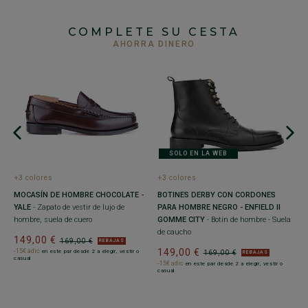
COMPLETE SU CESTA
AHORRA DINERO
SOLO EN LA WEB
+3 colores
+3 colores
BOTINES DERBY CON CORDONES
DO
MOCASÍN DE HOMBRE CHOCOLATE -
+
PARA HOMBRE NEGRO - ENFIELD II
RO
YALE
- Zapato de vestir de lujo de
M
GOMME CITY
- Botín de hombre - Suela
re
hombre, suela de cuero
F
de caucho
su
149,00 €
169,00 €
REBAJAS
149,00 €
-15€ adic
en este par desde 2 a elegir, vestir o
169,00 €
REBAJAS
9
casual
-15€ adic
en este par desde 2 a elegir, vestir o
-1
casual
ve