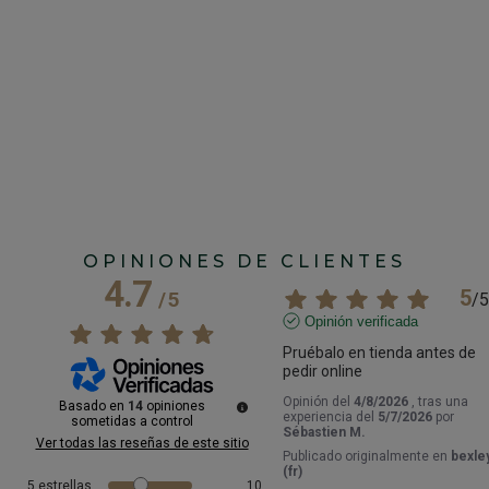
OPINIONES DE CLIENTES
4.7
5
/
5
/
5
Opinión verificada
Pruébalo en tienda antes de 
pedir online
Opinión del
4/8/2026
, tras una
Basado en
14
opiniones
experiencia del
5/7/2026
por
sometidas a control
Sébastien M.
Ver todas las reseñas de este sitio
Publicado originalmente en
bexley
(fr)
5
estrellas
10