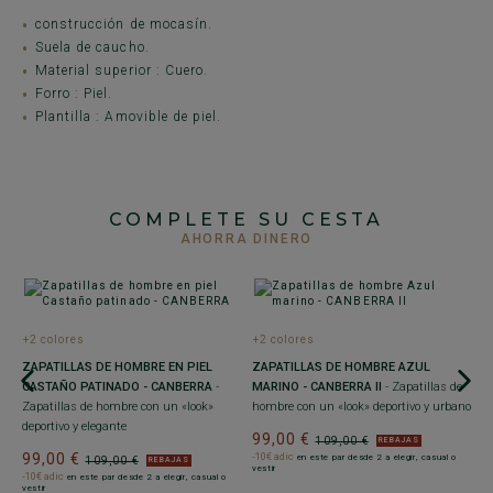
construcción de mocasín.
Suela de caucho.
Material superior : Cuero.
Forro : Piel.
Plantilla : Amovible de piel.
COMPLETE SU CESTA
AHORRA DINERO
+2 colores
+2 colores
+
ZAPATILLAS DE HOMBRE EN PIEL
ZAPATILLAS DE HOMBRE AZUL
M
CASTAÑO PATINADO - CANBERRA
-
MARINO - CANBERRA II
- Zapatillas de
F
Zapatillas de hombre con un «look»
hombre con un «look» deportivo y urbano
s
deportivo y elegante
99,00 €
6
109,00 €
REBAJAS
99,00 €
-10€ adic
en este par desde 2 a elegir, casual o
109,00 €
REBAJAS
vestir
-10€ adic
en este par desde 2 a elegir, casual o
vestir