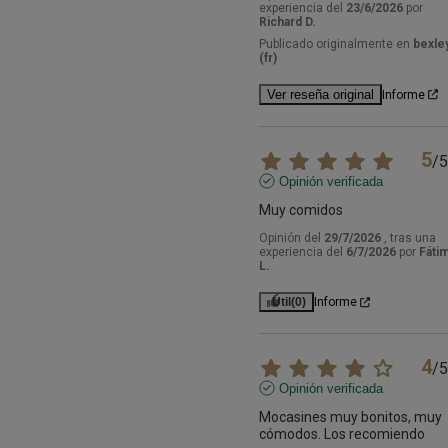
experiencia del
23/6/2026
por
Richard D.
Publicado originalmente en
bexley
(fr)
Ver reseña original
Informe
5
/
5
Opinión verificada
Muy comidos
Opinión del
29/7/2026
, tras una
experiencia del
6/7/2026
por
Fáti
L.
Útil
(0)
Informe
4
/
5
Opinión verificada
Mocasines muy bonitos, muy 
cómodos. Los recomiendo