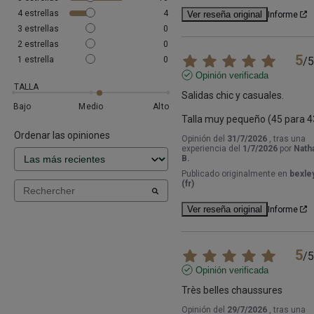
4
estrellas
4
Ver reseña original
Informe
3
estrellas
0
2
estrellas
0
5
1
estrella
0
/
5
Opinión verificada
TALLA
Salidas chic y casuales.

Bajo
Medio
Alto
Talla muy pequeño (45 para 4
Ordenar las opiniones
Opinión del
31/7/2026
, tras una
experiencia del
1/7/2026
por
Natha
B.
Publicado originalmente en
bexley
(fr)
Ver reseña original
Informe
5
/
5
Opinión verificada
Très belles chaussures
Opinión del
29/7/2026
, tras una