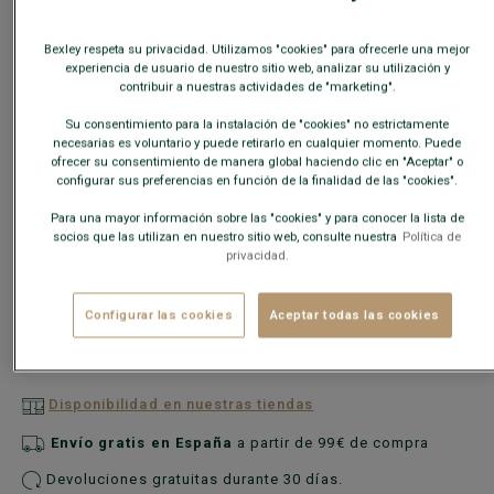
En caso de duda, elija una talla más de su talla habitual.
Bexley respeta su privacidad. Utilizamos "cookies" para ofrecerle una mejor
experiencia de usuario de nuestro sitio web, analizar su utilización y
Guía de tallas
contribuir a nuestras actividades de "marketing".
Su consentimiento para la instalación de "cookies" no estrictamente
necesarias es voluntario y puede retirarlo en cualquier momento. Puede
AÑADIR A LA CESTA
−
+
ofrecer su consentimiento de manera global haciendo clic en "Aceptar" o
configurar sus preferencias en función de la finalidad de las "cookies".
Para una mayor información sobre las "cookies" y para conocer la lista de
Descuentos adicionales desde 2 pares
socios que las utilizan en nuestro sitio web, consulte nuestra
Política de
MIX & MATCH
privacidad.
Combine como desee:
2 pares de vestir
,
2 pares
Configurar las cookies
Aceptar todas las cookies
casuales
, o
1 de cada uno
.
Disponibilidad en nuestras tiendas
Envío gratis en España
a partir de 99€ de compra
Devoluciones gratuitas durante 30 días.