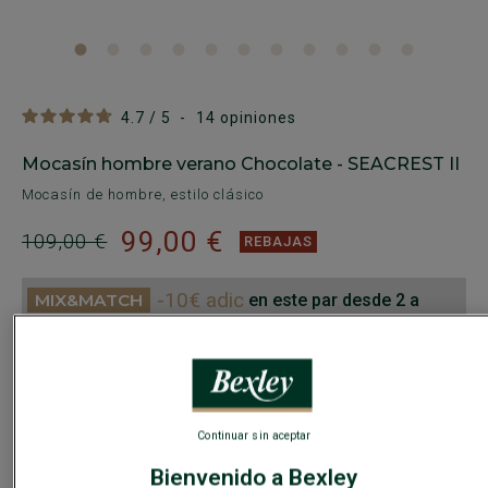
4.7
/
5
-
14
opiniones
Mocasín hombre verano Chocolate - SEACREST II
Mocasín de hombre, estilo clásico
99,00 €
109,00 €
REBAJAS
-10€ adic
en este par desde 2 a
elegir, casual o vestir
COLORES DISPONIBLES
Continuar sin aceptar
Bienvenido a Bexley