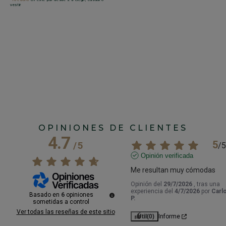
vestir
 -
M
F
g
6
OPINIONES DE CLIENTES
4.7
5
/
5
/
5
Opinión verificada
Me resultan muy cómodas
Opinión del
29/7/2026
, tras una
experiencia del
4/7/2026
por
Carl
Basado en
6
opiniones
P.
sometidas a control
Ver todas las reseñas de este sitio
Útil
(0)
Informe