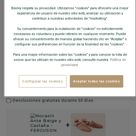
Bexley respeta su privacidad. Utilizamos "cookies" para ofrecerle una mejor
AÑADIR A LA CESTA
−
+
experiencia de usuario de nuestro sitio web, analizar su utilización y
contribuir a nuestras actividades de "marketing".
Su consentimiento para la instalación de "cookies" no estrictamente
Descuentos adicionales desde 2 pares
necesarias es voluntario y puede retirarlo en cualquier momento. Puede
MIX & MATCH
ofrecer su consentimiento de manera global haciendo clic en "Aceptar" o
configurar sus preferencias en función de la finalidad de las "cookies".
Combine como desee:
2 pares de vestir
,
2 pares
Para una mayor información sobre las "cookies" y para conocer la lista de
socios que las utilizan en nuestro sitio web, consulte nuestra
Política de
casuales
, o
1 de cada uno
.
privacidad.
Disponibilidad en nuestras tiendas
Configurar las cookies
Aceptar todas las cookies
Envío gratis en España
a partir de 99€ de compra
Devoluciones gratuitas durante 30 días.
+