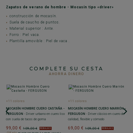
Zapatos de verano de hombre - Mocasín tipo «driver»
construcción de mocasín.
Suela de caucho de puntos.
Material superior : Ante.
Forro : Piel vaca.
Plantilla amovible : Piel de vaca .
COMPLETE SU CESTA
AHORRA DINERO
+11 colores
+11 colores
MOCASÍN HOMBRE CUERO CASTAÑA -
MOCASÍN HOMBRE CUERO MARRÓN -
FERGUSON
- Driver urbano en cuero liso
FERGUSON
- Driver clásico en cuero de
con suela de tacos de goma
calidad, flexible y cómodo
99,00 €
69,00 €
109,00 €
109,00 €
REBAJAS
REBAJAS
+
-10€ adic
en este par desde 2 a elegir, casual o