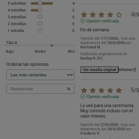
5
estrellas
4
4
estrellas
2
4
/
5
3
estrellas
0
Opinión verificada
2
estrellas
0
Fin de semana
1
estrella
0
Opinión del
17/7/2026
, tras una
TALLA
experiencia del
20/6/2026
por
Bertrand M.
Bajo
Medio
Alto
Publicado originalmente en
bexley.fr (fr)
Ordenar las opiniones
Ver reseña original
Informe
5
/
5
Opinión verificada
Lo usé para una ceremonia.

Muy cómodo incluso con el 
calor intenso.
Opinión del
27/6/2026
, tras una
experiencia del
30/5/2026
por
Frederic V.