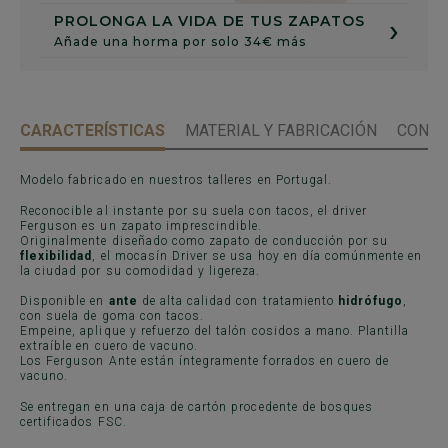
›
PROLONGA LA VIDA DE TUS ZAPATOS
Añade una horma por solo 34€ más
CARACTERÍSTICAS
MATERIAL Y FABRICACIÓN
CONSE
Modelo fabricado en nuestros talleres en Portugal.
Reconocible al instante por su suela con tacos, el driver
Ferguson es un zapato imprescindible.
Originalmente diseñado como zapato de conducción por su
flexibilidad
, el mocasín Driver se usa hoy en día comúnmente en
la ciudad por su comodidad y ligereza.
Disponible en
ante
de alta calidad con tratamiento
hidrófugo
,
con suela de goma con tacos.
Empeine, aplique y refuerzo del talón cosidos a mano. Plantilla
extraíble en cuero de vacuno.
Los Ferguson Ante están íntegramente forrados en cuero de
vacuno.
Se entregan en una caja de cartón procedente de bosques
certificados FSC.