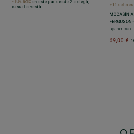
-10€ adic
en este par desde 2 a elegir,
+11 colores
casual o vestir
MOCASÍN A
FERGUSON
-
apariencia d
69,00 €
1
O