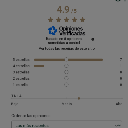
4.9
/
5
Basado en
8
opiniones
sometidas a control
Ver todas las reseñas de este sitio
5
estrellas
7
4
estrellas
1
3
estrellas
0
2
estrellas
0
1
estrella
0
TALLA
Bajo
Medio
Alto
Ordenar las opiniones