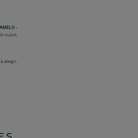
AMELO -
nte suave,
a elegir,
ES