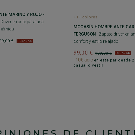
NTE MARINO Y ROJO -
+11 colores
 Driver en ante para una
MOCASÍN HOMBRE ANTE CAR
inámica
FERGUSON
- Zapato driver en a
09,00 €
confort y estilo relajado
REBAJAS
99,00 €
109,00 €
REBAJAS
-10€ adic
en este par desde 2 
casual o vestir
PINIONES DE CLIENT