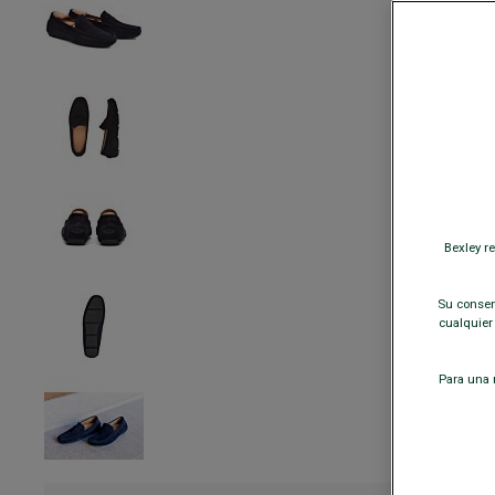
Bexley r
Su consent
cualquier
Para una m