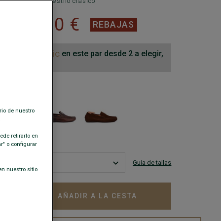
ombre de ante, estilo clásico
99,00 €
 €
REBAJAS
-10€ adic
en este par desde 2 a elegir,
estir
ISPONIBLES
rio de nuestro
.
de retirarlo en
" o configurar
Guía de tallas
n nuestro sitio
AÑADIR A LA CESTA
+