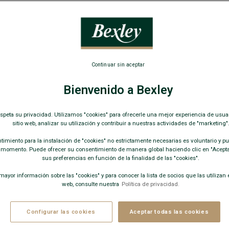
Mocasín de h
109,00
Continuar sin aceptar
casual o v
Bienvenido a Bexley
COLORES D
espeta su privacidad. Utilizamos "cookies" para ofrecerle una mejor experiencia de usua
sitio web, analizar su utilización y contribuir a nuestras actividades de "marketing"
imiento para la instalación de "cookies" no estrictamente necesarias es voluntario y pue
 momento. Puede ofrecer su consentimiento de manera global haciendo clic en "Aceptar
sus preferencias en función de la finalidad de las "cookies".
ayor información sobre las "cookies" y para conocer la lista de socios que las utilizan e
web, consulte nuestra
Política de privacidad.
−
Configurar las cookies
Aceptar todas las cookies