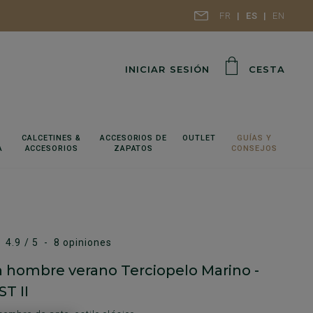
FR
ES
EN
INICIAR SESIÓN
CESTA
CALCETINES &
ACCESORIOS DE
OUTLET
GUÍAS Y
A
ACCESORIOS
ZAPATOS
CONSEJOS
4.9
/
5
-
8
opiniones
 hombre verano Terciopelo Marino -
T II