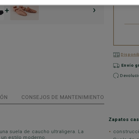
›
+
Disponib
Envío g
Devolucio
IÓN
CONSEJOS DE MANTENIMIENTO
Zapatos cas
una suela de caucho ultraligera. La
construcc
 un estilo moderno.