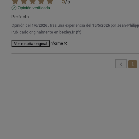
5
/
5
Opinión verificada
Perfecto
Opinión del
1/6/2026
, tras una experiencia del
15/5/2026
por
Jean-Philip
Publicado originalmente en
bexley.fr (fr)
Ver reseña original
Informe
1