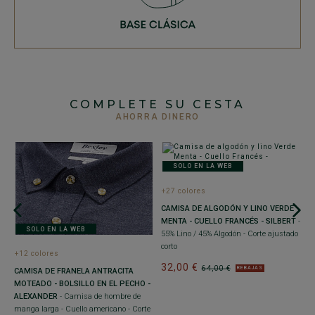
COMPLETE SU CESTA
AHORRA DINERO
SOLO EN LA WEB
+27 colores
+
CAMISA DE ALGODÓN Y LINO VERDE
C
MENTA - CUELLO FRANCÉS - SILBERT
-
V
SOLO EN LA WEB
55% Lino / 45% Algodón - Corte ajustado
Cu
corto
3
+12 colores
32,00 €
64,00 €
REBAJAS
CAMISA DE FRANELA ANTRACITA
MOTEADO - BOLSILLO EN EL PECHO -
ALEXANDER
- Camisa de hombre de
manga larga - Cuello americano - Corte