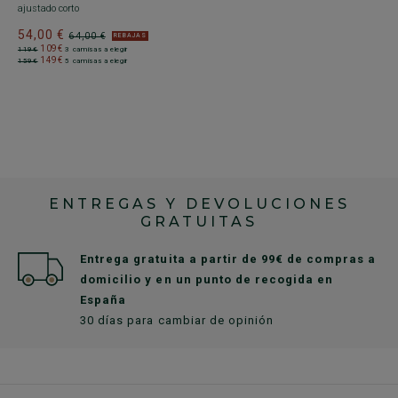
ajustado corto
54,00 €
64,00 €
REBAJAS
109€
119€
3 camisas a elegir
149€
159€
5 camisas a elegir
ENTREGAS Y DEVOLUCIONES
GRATUITAS
Entrega gratuita a partir de 99€ de compras a
domicilio y en un punto de recogida en
España
30 días para cambiar de opinión