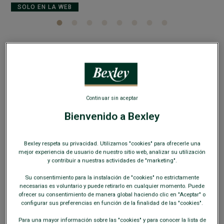
SOLO EN LA WEB
Camisa de terciopelo Verde tila - Cuello
americano - WAYNE
Continuar sin aceptar
Camisa de hombre de manga larga - Corte ajustado corto
Bienvenido a Bexley
54,00 €
64,00 €
REBAJAS
Bexley respeta su privacidad. Utilizamos "cookies" para ofrecerle una
109€
119€
3 camisas a elegir
mejor experiencia de usuario de nuestro sitio web, analizar su utilización
149€
y contribuir a nuestras actividades de "marketing".
159€
5 camisas a elegir
Su consentimiento para la instalación de "cookies" no estrictamente
COLORES DISPONIBLES
necesarias es voluntario y puede retirarlo en cualquier momento. Puede
ofrecer su consentimiento de manera global haciendo clic en "Aceptar" o
configurar sus preferencias en función de la finalidad de las "cookies".
Para una mayor información sobre las "cookies" y para conocer la lista de