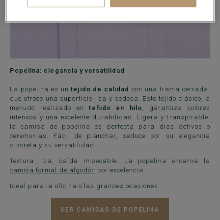
Popelina: elegancia y versatilidad
La popelina es un
tejido de calidad
con una trama cerrada,
que ofrece una superficie lisa y sedosa. Este tejido clásico, a
menudo realizado en
teñido en hilo
, garantiza colores
intensos y una excelente durabilidad. Ligera y transpirable,
la camisa de popelina es perfecta para días activos o
ceremonias. Fácil de planchar, seduce por su elegancia
discreta y su versatilidad.
Textura lisa, caída impecable. La popelina encarna la
camisa formal de algodón
por excelencia.
Ideal para la oficina o las grandes ocasiones.
VER CAMISAS DE POPELINA