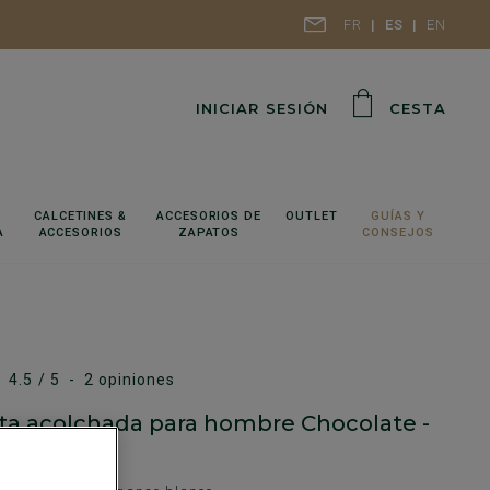
FR
ES
EN
INICIAR SESIÓN
CESTA
CALCETINES &
ACCESORIOS DE
OUTLET
GUÍAS Y
A
ACCESORIOS
ZAPATOS
CONSEJOS
4.5
/
5
-
2
opiniones
a acolchada para hombre Chocolate -
 II