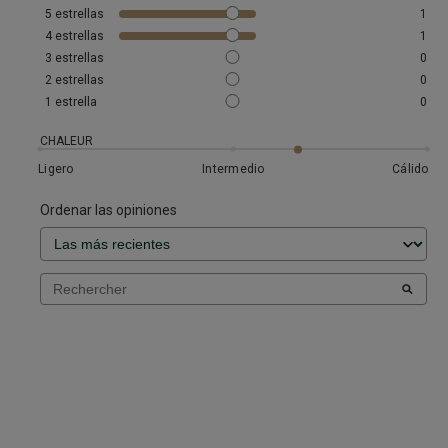
5
estrellas
1
4
estrellas
1
3
estrellas
0
2
estrellas
0
1
estrella
0
CHALEUR
Ligero
Intermedio
Cálido
Ordenar las opiniones