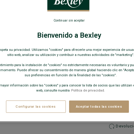
Corte ajust
59,0
Continuar sin aceptar
COLORES D
Bienvenido a Bexley
espeta su privacidad. Utilizamos "cookies" para ofrecerle una mejor experiencia de usua
sitio web, analizar su utilización y contribuir a nuestras actividades de "marketing"
imiento para la instalación de "cookies" no estrictamente necesarias es voluntario y pue
 momento. Puede ofrecer su consentimiento de manera global haciendo clic en "Aceptar
sus preferencias en función de la finalidad de las "cookies".
ayor información sobre las "cookies" y para conocer la lista de socios que las utilizan e
web, consulte nuestra
Política de privacidad.
−
Configurar las cookies
Aceptar todas las cookies
Envío g
Devolucio