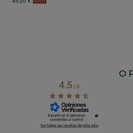
49,00 €
OUTLET
O
4.5
/
5
Basado en
2
opiniones
sometidas a control
Ver todas las reseñas de este sitio