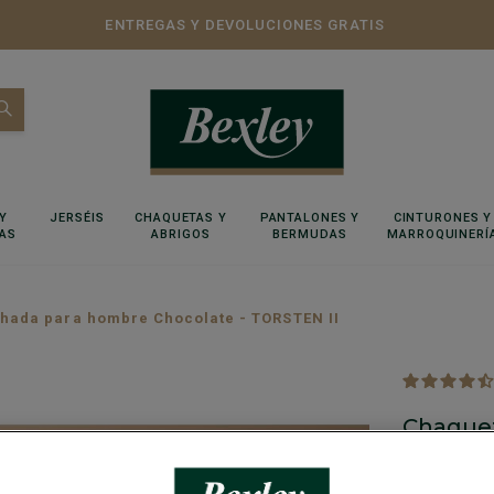
ENTREGAS Y DEVOLUCIONES GRATIS
Y
JERSÉIS
CHAQUETAS Y
PANTALONES Y
CINTURONES Y
AS
ABRIGOS
BERMUDAS
MARROQUINERÍ
hada para hombre Chocolate - TORSTEN II
Chaquet
TORSTEN