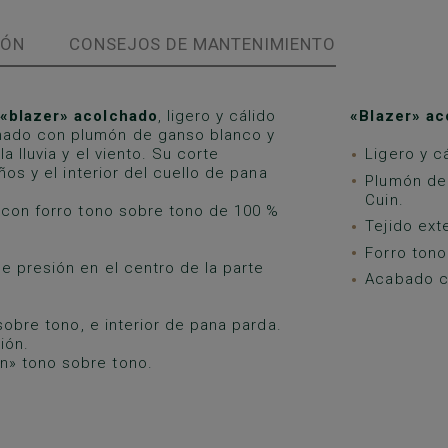
IÓN
CONSEJOS DE MANTENIMIENTO
 «blazer» acolchado
, ligero y cálido
«Blazer» ac
nado con plumón de ganso blanco y
a lluvia y el viento. Su corte
Ligero y c
ños y el interior del cuello de pana
Plumón de
Cuin.
 con forro tono sobre tono de 100 %
Tejido ext
Forro tono
e presión en el centro de la parte
Acabado co
sobre tono, e interior de pana parda.
ión.
n» tono sobre tono.