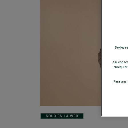
Bexley r
Su consent
cualquier
Para una m
SOLO EN LA WEB