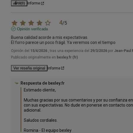
Útil
(0)
Informe
4
/
5
Opinión verificada
Buena calidad acorde a mis expectativas. 

El forro parece un poco frágil. Ya veremos con el tiempo
Opinión del
15/4/2026
, tras una experiencia del
29/3/2026
por
Jean-Paul F
Publicado originalmente en
bexley.fr (fr)
Ver reseña original
Informe
Respuesta de
bexley.fr
Estimado cliente,

Muchas gracias por sus comentarios y por su confianza en 
con sus expectativas. No dude en ponerse en contacto con 
adicional.

Saludos cordiales.

Romina - El equipo bexley