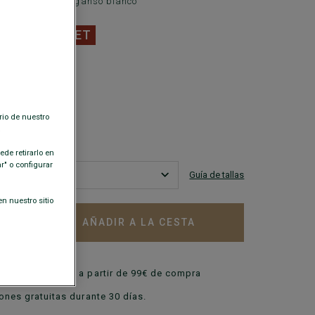
ado – Plumón de ganso blanco
0 €
OUTLET
ISPONIBLES
rio de nuestro
.
de retirarlo en
" o configurar
Guía de tallas
n nuestro sitio
AÑADIR A LA CESTA
+
ratis en España
a partir de 99€ de compra
nes gratuitas durante 30 días.