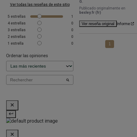
G.
Ver todas las reseñas de este sitio
Publicado originalmente en
bexley.fr (fr)
5
estrellas
1
4
estrellas
0
Ver reseña original
Informe
3
estrellas
0
2
estrellas
0
1
estrella
0
1
Ordenar las opiniones