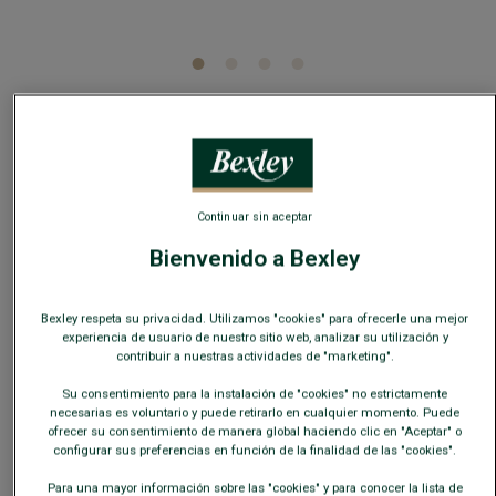
5
/
5
-
1
opiniones
Calcetines de algodón gruesos para hombre Azul
oscuro moteado - CHAUSSETTES ÉPAISSES
Continuar sin aceptar
COTON
Bienvenido a Bexley
Refuerzos en el talón y la punta, sin costuras
8,00 €
REBAJAS
Bexley respeta su privacidad. Utilizamos "cookies" para ofrecerle una mejor
experiencia de usuario de nuestro sitio web, analizar su utilización y
19€
contribuir a nuestras actividades de "marketing".
25€
4 pares a elección
35€
8
7
pares a elección
Su consentimiento para la instalación de "cookies" no estrictamente
necesarias es voluntario y puede retirarlo en cualquier momento. Puede
ofrecer su consentimiento de manera global haciendo clic en "Aceptar" o
COLORES DISPONIBLES
configurar sus preferencias en función de la finalidad de las "cookies".
Para una mayor información sobre las "cookies" y para conocer la lista de