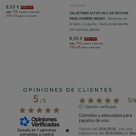
+2 colores
+
8,00 €
REBAJAS
19€
25€
4 pares a elección
CALCETINES ALTOS HILO DE ESCOCIA
C
35€
8
7
pares a elección
PARA HOMBRE NEGRO
- Refuerzos en
Re
s
el talón y la punta - hasta la pantorrilla
r
con costuras planas
8
8,00 €
2
REBAJAS
3
19€
25€
4 pares a elección
35€
8
7
pares a elección
OPINIONES DE CLIENTES
5
5
/
5
/
5
Opinión verificada
Cómodos y adecuados para 
zapatos de ocio.
Opinión del
20/6/2026
, tras una
Basado en
1
opiniones
experiencia del
25/5/2026
por
Mar
sometidas a control