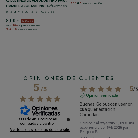
CALCETINES DE ALGODÓN FINO PARA
C
35€
8
7
pares a elección
HOMBRE AZUL MARINO
- Refuerzos en
E
el talón y la punta, sin costuras
Re
c
8,00 €
REBAJAS
19€
8
25€
4 pares a elección
35€
8
7
pares a elección
2
3
OPINIONES DE CLIENTES
5
5
/
5
/
5
Opinión verificada
Buenas. Se pueden usar en 
cualquier estación.

Cómodas.
Basado en
1
opiniones
Opinión del
22/4/2026
, tras una
sometidas a control
experiencia del
5/4/2026
por
Ver todas las reseñas de este sitio
Philippe P.