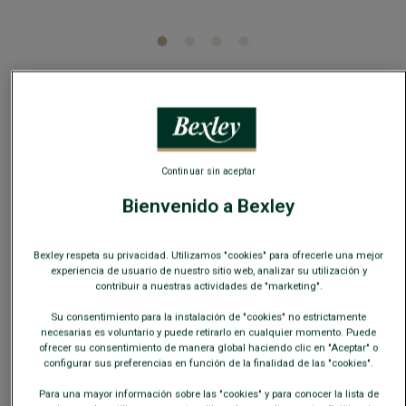
5
/
5
-
1
opiniones
Calcetines de algodón gruesos para hombre
Marrón oscuro
Continuar sin aceptar
Refuerzos en el talón y la punta, sin costuras
Bienvenido a Bexley
8,00 €
REBAJAS
Bexley respeta su privacidad. Utilizamos "cookies" para ofrecerle una mejor
19€
25€
4 pares a elección
experiencia de usuario de nuestro sitio web, analizar su utilización y
35€
8
contribuir a nuestras actividades de "marketing".
7
pares a elección
Su consentimiento para la instalación de "cookies" no estrictamente
COLORES DISPONIBLES
necesarias es voluntario y puede retirarlo en cualquier momento. Puede
ofrecer su consentimiento de manera global haciendo clic en "Aceptar" o
configurar sus preferencias en función de la finalidad de las "cookies".
Para una mayor información sobre las "cookies" y para conocer la lista de