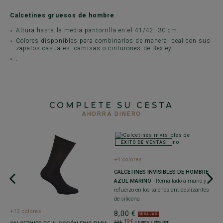
Calcetines gruesos de hombre
Altura hasta la media pantorrilla en el 41/42: 30 cm.
Colores disponibles para combinarlos de manera ideal con sus
zapatos casuales, camisas o cinturones de Bexley.
.
COMPLETE SU CESTA
AHORRA DINERO
ÉXITO DE VENTAS
+4 colores
CALCETINES INVISIBLES DE HOMBRE
AZUL MARINO
- Remallado a mano y
refuerzo en los talones antideslizantes
de silicona
+12 colores
+
8,00 €
REBAJAS
19€
25€
4 pares a elección