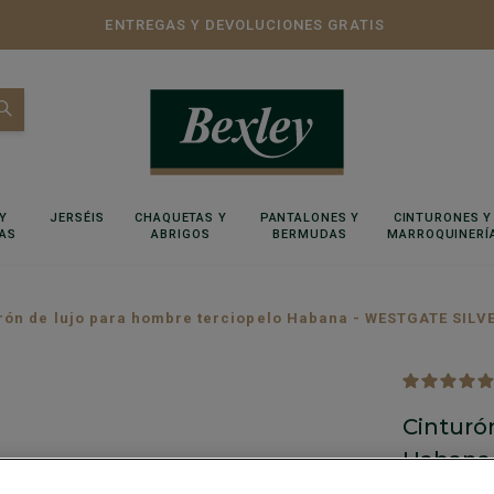
ENTREGAS Y DEVOLUCIONES GRATIS
Y
JERSÉIS
CHAQUETAS Y
PANTALONES Y
CINTURONES Y
AS
ABRIGOS
BERMUDAS
MARROQUINERÍ
rón de lujo para hombre terciopelo Habana - WESTGATE SILV
Cinturó
Habana