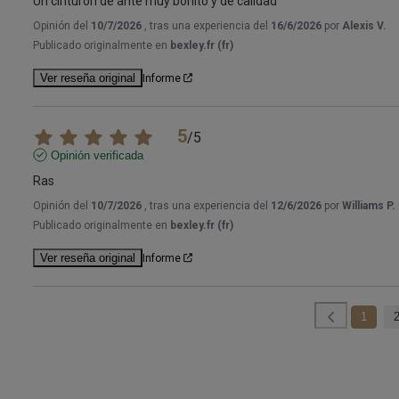
Un cinturón de ante muy bonito y de calidad
Opinión del
10/7/2026
, tras una experiencia del
16/6/2026
por
Alexis V.
Publicado originalmente en
bexley.fr (fr)
Ver reseña original
Informe
5
/
5
Opinión verificada
Ras
Opinión del
10/7/2026
, tras una experiencia del
12/6/2026
por
Williams P.
Publicado originalmente en
bexley.fr (fr)
Ver reseña original
Informe
1