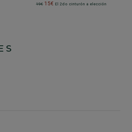
15€
19€
El 2do cinturón a elección
ES