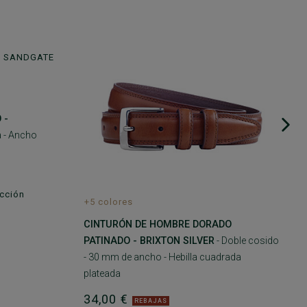
A
 -
a - Ancho
ección
+5 colores
CINTURÓN DE HOMBRE DORADO
PATINADO - BRIXTON SILVER
- Doble cosido
- 30 mm de ancho - Hebilla cuadrada
plateada
34,00 €
REBAJAS