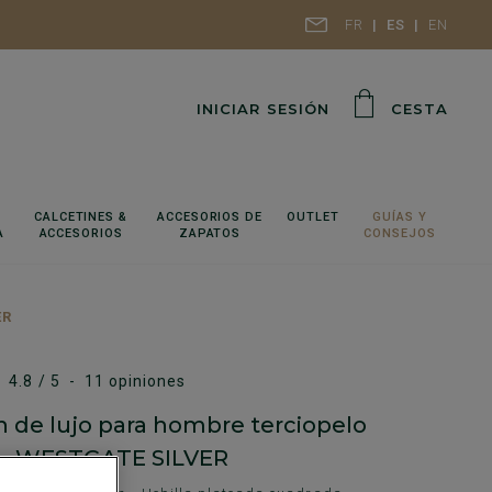
FR
ES
EN
INICIAR SESIÓN
CESTA
CALCETINES &
ACCESORIOS DE
OUTLET
GUÍAS Y
A
ACCESORIOS
ZAPATOS
CONSEJOS
ER
4.8
/
5
-
11
opiniones
n de lujo para hombre terciopelo
 - WESTGATE SILVER