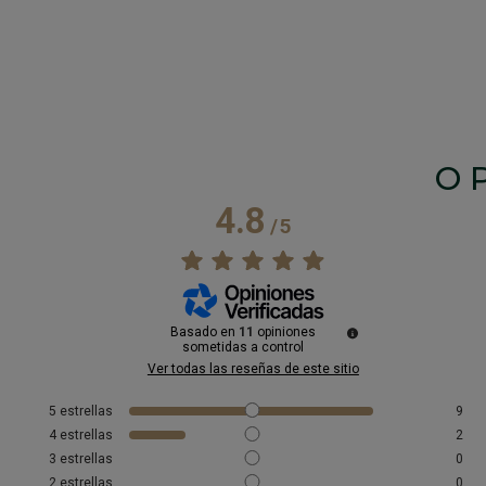
O
4.8
/
5
Basado en
11
opiniones
sometidas a control
Ver todas las reseñas de este sitio
5
estrellas
9
4
estrellas
2
3
estrellas
0
2
estrellas
0