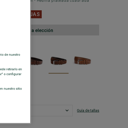
le - Ancho: 35 mm - Hebilla plateada cuadrada
0 €
REBAJAS
l 2do cinturón a elección
ISPONIBLES
rio de nuestro
.
de retirarlo en
" o configurar
n nuestro sitio
Guía de tallas
s mi talla?