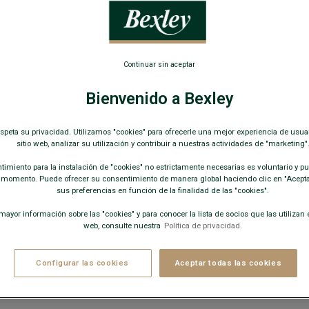
Cosido simp
34,0
Continuar sin aceptar
15€
19€
E
Bienvenido a Bexley
COLORES D
espeta su privacidad. Utilizamos "cookies" para ofrecerle una mejor experiencia de usua
sitio web, analizar su utilización y contribuir a nuestras actividades de "marketing"
imiento para la instalación de "cookies" no estrictamente necesarias es voluntario y pue
 momento. Puede ofrecer su consentimiento de manera global haciendo clic en "Aceptar
+
sus preferencias en función de la finalidad de las "cookies".
ayor información sobre las "cookies" y para conocer la lista de socios que las utilizan e
web, consulte nuestra
Política de privacidad.
Configurar las cookies
Aceptar todas las cookies
¿Cual e