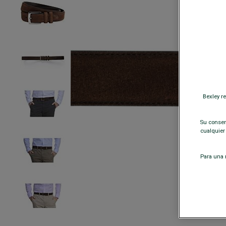
Bexley r
Su consent
cualquier
Para una m