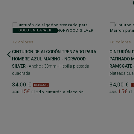
SOLO EN LA WEB
+2 colores
+6 colores
CINTURÓN DE ALGODÓN TRENZADO PARA
CINTURÓN 
HOMBRE AZUL MARINO - NORWOOD
PATINADO 
SILVER
- Ancho : 30mm - Hebilla plateada
RAMSGATE 
cuadrada
plateada cu
34,00 €
34,00 €
REBAJAS
R
15€
15€
19€
El 2do cinturón a elección
19€
El 