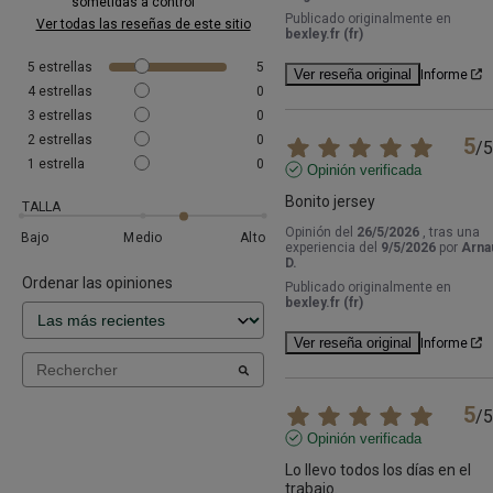
sometidas a control
Publicado originalmente en
Ver todas las reseñas de este sitio
bexley.fr (fr)
5
estrellas
5
Ver reseña original
Informe
4
estrellas
0
3
estrellas
0
2
estrellas
0
5
/
5
1
estrella
0
Opinión verificada
Bonito jersey
TALLA
Opinión del
26/5/2026
, tras una
Bajo
Medio
Alto
experiencia del
9/5/2026
por
Arna
D.
Ordenar las opiniones
Publicado originalmente en
bexley.fr (fr)
Ver reseña original
Informe
5
/
5
Opinión verificada
Lo llevo todos los días en el 
trabajo.