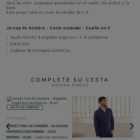
llena de color. Acabados acanalados en el cuello, los puños y la
base.
Este jersey tiene un nivel de calidez de 1/4 .
Jersey de hombre - Corte estándar - Cuello en V
Tejido fino 95 % algodón orgánico / 5 % cachemira.
Doble hilo.
Coderas de terciopelo auténtico.
COMPLETE SU CESTA
AHORRA DINERO
ÉXITO DE VENTAS
+10 colores
VY
+
JERSEY FINO DE HOMBRE - ALGODÓN
J
ORGÁNICO/CACHEMIRA - AZUL
A
MARINO - VLAD
- Cuello con cremallera