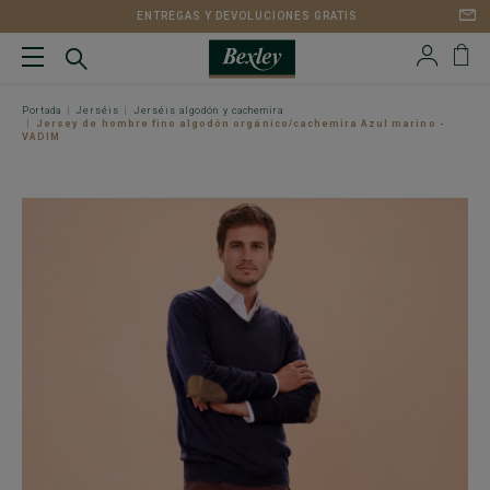
ENTREGAS Y DEVOLUCIONES GRATIS
Portada
Jerséis
Jerséis algodón y cachemira
Jersey de hombre fino algodón orgánico/cachemira Azul marino -
VADIM