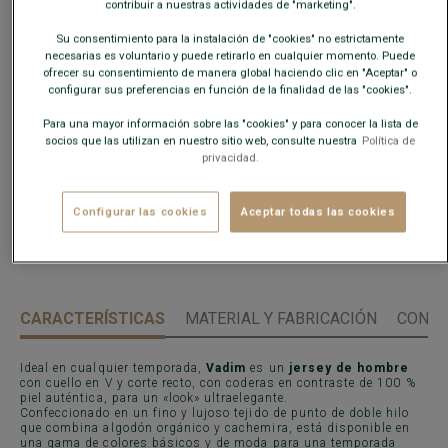
contribuir a nuestras actividades de "marketing".
Su consentimiento para la instalación de "cookies" no estrictamente
necesarias es voluntario y puede retirarlo en cualquier momento. Puede
Guía de tallas
ofrecer su consentimiento de manera global haciendo clic en "Aceptar" o
configurar sus preferencias en función de la finalidad de las "cookies".
Para una mayor información sobre las "cookies" y para conocer la lista de
AÑADIR A LA CESTA
−
+
socios que las utilizan en nuestro sitio web, consulte nuestra
Política de
privacidad.
Disponibilidad en nuestras tiendas
Configurar las cookies
Aceptar todas las cookies
Envío gratis en España
a partir de 99€ de compra
Devoluciones gratuitas durante 30 días.
CARACTERÍSTICAS
MATERIAL Y FABRICACIÓN
CONSE
Ideal en cualquier temporada,
Vadim
es un
jersey de hombre
con cuello en V y corte recto, con coderas en contraste de 100 %
piel auténtica, para un «look» ultraelegante.
Confeccionado en un fino y lujoso tejido de punto de doble hilo
que combina algodón orgánico y cachemira, está disponible en
una gama de colores básicos y de moda para una temporada