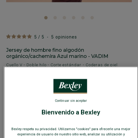
5
/
5
-
5
opiniones
Jersey de hombre fino algodón
orgánico/cachemira Azul marino - VADIM
Cuello V - Doble hilo - Corte estándar - Coderas de piel
59,00 €
REBAJAS
29€
39€
El 2do jersey fino a elección
Continuar sin aceptar
COLORES DISPONIBLES
Bienvenido a Bexley
Bexley respeta su privacidad. Utilizamos "cookies" para ofrecerle una mejor
experiencia de usuario de nuestro sitio web, analizar su utilización y