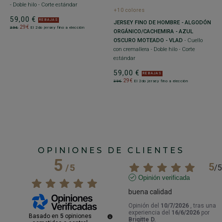
C
- Doble hilo - Corte estándar
+10 colores
C
59,00 €
- 
REBAJAS
JERSEY FINO DE HOMBRE - ALGODÓN
29€
39€
El 2do jersey fino a elección
ORGÁNICO/CACHEMIRA - AZUL
3
OSCURO MOTEADO - VLAD
- Cuello
con cremallera - Doble hilo - Corte
estándar
59,00 €
REBAJAS
29€
39€
El 2do jersey fino a elección
OPINIONES DE CLIENTES
5
5
/
5
/
5
Opinión verificada
buena calidad
Opinión del
10/7/2026
, tras una
experiencia del
16/6/2026
por
Basado en
5
opiniones
Brigitte D.