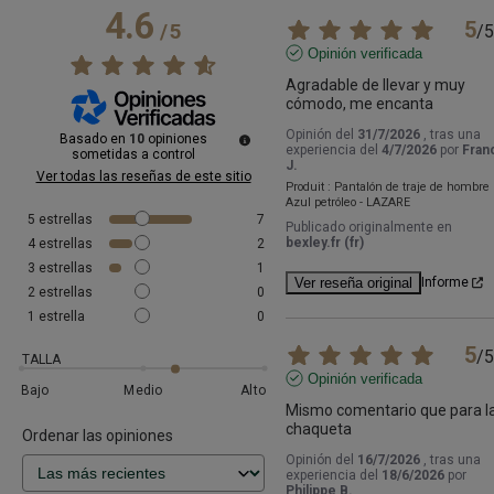
4.6
5
/
5
/
5
Opinión verificada
Agradable de llevar y muy 
cómodo, me encanta
Opinión del
31/7/2026
, tras una
Basado en
10
opiniones
experiencia del
4/7/2026
por
Fran
sometidas a control
J.
Ver todas las reseñas de este sitio
Produit :
Pantalón de traje de hombre
Azul petróleo - LAZARE
5
estrellas
7
Publicado originalmente en
bexley.fr (fr)
4
estrellas
2
3
estrellas
1
Ver reseña original
Informe
2
estrellas
0
1
estrella
0
5
/
5
TALLA
Opinión verificada
Bajo
Medio
Alto
Mismo comentario que para la
chaqueta
Ordenar las opiniones
Opinión del
16/7/2026
, tras una
experiencia del
18/6/2026
por
Philippe B.