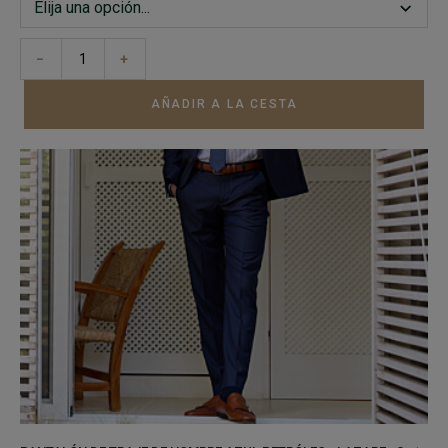
−
+
AÑADIR A LA CESTA