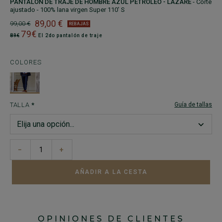
PANTALÓN DE TRAJE DE HOMBRE AZUL PETRÓLEO - LAZARE
- Corte
ajustado - 100% lana virgen Super 110’ S
89,00 €
99,00 €
REBAJAS
79€
89€
El 2do pantalón de traje
COLORES
TALLA
Guía de tallas
−
+
AÑADIR A LA CESTA
OPINIONES DE CLIENTES