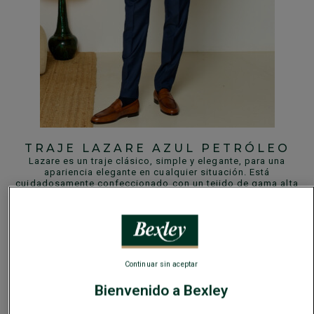
TRAJE LAZARE AZUL PETRÓLEO
Lazare es un traje clásico, simple y elegante, para una
apariencia elegante en cualquier situación. Está
cuidadosamente confeccionado con un tejido de gama alta
de lana pura virgen de doble hilo Super 110’s de una casa
italiana de gran renombre. Es la hilatura de lana más antigua
del mundo, produciendo algunas de las más lujosas telas
de hombre desde hace 15 generaciones.
Continuar sin aceptar
Bienvenido a Bexley