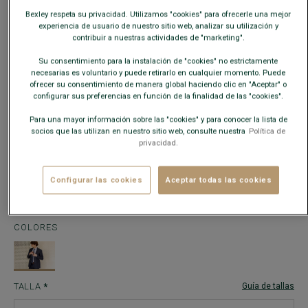
Bexley respeta su privacidad. Utilizamos "cookies" para ofrecerle una mejor
experiencia de usuario de nuestro sitio web, analizar su utilización y
contribuir a nuestras actividades de "marketing".
Su consentimiento para la instalación de "cookies" no estrictamente
necesarias es voluntario y puede retirarlo en cualquier momento. Puede
ofrecer su consentimiento de manera global haciendo clic en "Aceptar" o
configurar sus preferencias en función de la finalidad de las "cookies".
Para una mayor información sobre las "cookies" y para conocer la lista de
socios que las utilizan en nuestro sitio web, consulte nuestra
Política de
privacidad.
CHAQUETA DE TRAJE HOMBRE AZUL PETRÓLEO - LAZARE
- Corte
ajustado - 100 % lana virgen Super 110’ S
180,00 €
190,00 €
REBAJAS
Configurar las cookies
Aceptar todas las cookies
150€
160€
La 2da chaqueta de traje
COLORES
TALLA
Guía de tallas