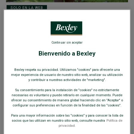
SOLO EN LA WEB
Continuar sin aceptar
Parka de invierno para hombre con forro de
Bienvenido a Bexley
plumas Marino oscuro - SOREN III
Corte ajustado - 100 % plumón - Tejido hidrófugo y
cortavientos
Bexley respeta su privacidad. Utilizamos "cookies" para ofrecerle una
mejor experiencia de usuario de nuestro sitio web, analizar su utilización
229,00 €
249,00 €
y contribuir a nuestras actividades de "marketing".
REBAJAS
Su consentimiento para la instalación de "cookies" no estrictamente
-10€
necesarias es voluntario y puede retirarlo en cualquier momento. Puede
en el 2do abrigo o chaqueta
ofrecer su consentimiento de manera global haciendo clic en "Aceptar" o
configurar sus preferencias en función de la finalidad de las "cookies".
COLORES DISPONIBLES
Para una mayor información sobre las "cookies" y para conocer la lista de
socios que las utilizan en nuestro sitio web, consulte nuestra
Política de
privacidad.