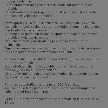
protegerse del frío.
Está dotado con un ligero cierre de doble cursor con un ojal
invisible.
Para llevarlo sobre un traje o con un atuendo casual, es perfecto
para las actividades al aire libre.
Corte ajustado - Tela 67 % poliéster/33 % algodón - 243 g/m²
Cremallera ligera de doble cursor de Vislon altamente resistente,
con tirador de piel auténtica.
4 botones de imitación de cuerno grabados, tapeta de botones
invisibles y cierres de velcro.
Capucha forrada y bordeada de pelo. Forro amovible con
cremallera.
Tapeta de cierre en el cuello con velcro y aplicación de terciopelo
de cabra auténtico con estampado en caliente.
Acolchado de plumas (80 % plumón/20 % plumas de pato gris) -
Forro 100 % nailon.
Dos bolsillos calientamanos oblicuos con cierre de botón a
presión y dos bolsillos con solapa.
Un bolsillo interior con cremallera - Puños elásticos invisibles.
Ajuste en la cintura con cordón.
Forro de los bolsillos de lana polar 100 % poliéster.
Aplicación de terciopelo auténtico de cabra con estampado en
caliente en el brazo izquierdo.
La longitud de la parte posterior de la prenda en la talla L es de
87 cm.