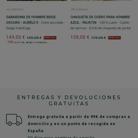
2
-
+2 colores
+8 colores
DA
GABARDINA DE HOMBRE BEIGE
CHAQUETA DE CUERO PARA HOMBRE
OSCURO - AURÈLE II
- Corte ajustado -
AZUL - FAUSTIN
- 100 % cuero - Cuello
nte
Sarga hidrófuga
de camisa - Estilo de chaqueta de pintor
149,00 €
139,00 €
159,00 €
179,00 €
REBAJAS
REBAJAS
-10€
en el 2do abrigo o chaqueta
ENTREGAS Y DEVOLUCIONES
GRATUITAS
Entrega gratuita a partir de 99€ de compras a
domicilio y en un punto de recogida en
España
30 días para cambiar de opinión