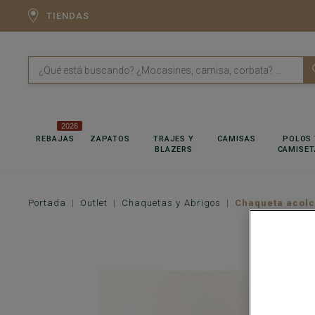
TIENDAS
2026
REBAJAS
ZAPATOS
TRAJES Y
CAMISAS
POLOS 
BLAZERS
CAMISET
Portada
Outlet
Chaquetas y Abrigos
Chaqueta acolc