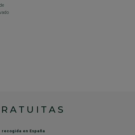
de
avado
GRATUITAS
de recogida en España