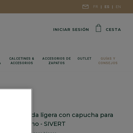
FR
ES
EN
INICIAR SESIÓN
CESTA
CALCETINES &
ACCESORIOS DE
OUTLET
GUÍAS Y
A
ACCESORIOS
ZAPATOS
CONSEJOS
a acolchada ligera con capucha para
Azul marino - SIVERT