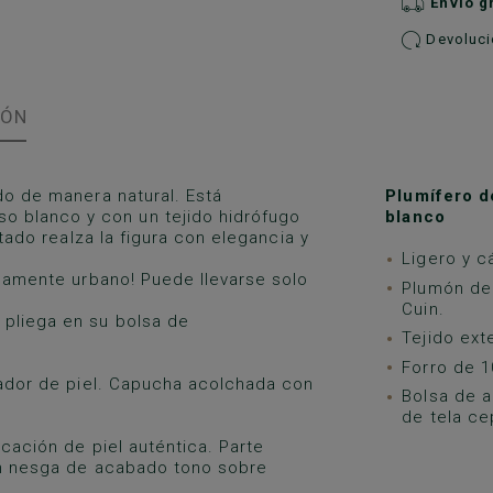
Envío g
Devolucio
IÓN
do de manera natural. Está
Plumífero d
 blanco y con un tejido hidrófugo
blanco
stado realza la figura con elegancia y
Ligero y c
idamente urbano! Puede llevarse solo
Plumón de
Cuin.
 pliega en su bolsa de
Tejido ext
Forro de 1
irador de piel. Capucha acolchada con
Bolsa de a
de tela ce
icación de piel auténtica. Parte
con nesga de acabado tono sobre