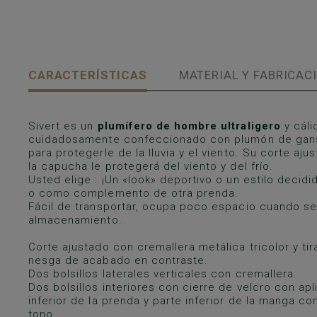
CARACTERÍSTICAS
MATERIAL Y FABRICAC
Sivert es un
plumífero de hombre ultraligero
y cáli
cuidadosamente confeccionado con plumón de ganso
para protegerle de la lluvia y el viento. Su corte aju
la capucha le protegerá del viento y del frío.
Usted elige : ¡Un «look» deportivo o un estilo decid
o como complemento de otra prenda.
Fácil de transportar, ocupa poco espacio cuando se
almacenamiento.
Corte ajustado con cremallera metálica tricolor y t
nesga de acabado en contraste.
Dos bolsillos laterales verticales con cremallera.
Dos bolsillos interiores con cierre de velcro con apl
inferior de la prenda y parte inferior de la manga 
tono.