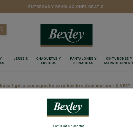
ENTREGAS Y DEVOLUCIONES GRATIS
Y
JERSÉIS
CHAQUETAS Y
PANTALONES Y
CINTURONES Y
AS
ABRIGOS
BERMUDAS
MARROQUINERÍ
hada ligera con capucha para hombre Azul marino - SIVERT
Chaquet
hombre 
Continuar sin aceptar