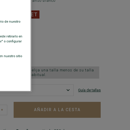
ado - Plumón de ganso blanco
0 €
OUTLET
rio de nuestro
.
ISPONIBLES
de retirarlo en
" o configurar
n nuestro sitio
lo talla grande; elija una talla menos de su talla
habitual.
Guía de tallas
AÑADIR A LA CESTA
+