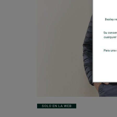
Bexley r
Su consent
cualquier
Para una m
SOLO EN LA WEB