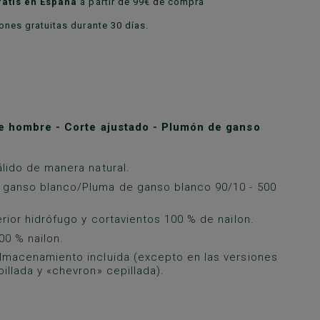
ratis en España
a partir de 99€ de compra
nes gratuitas durante 30 días.
e hombre - Corte ajustado - Plumón de ganso
álido de manera natural.
 ganso blanco/Pluma de ganso blanco 90/10 - 500
erior hidrófugo y cortavientos 100 % de nailon.
00 % nailon.
lmacenamiento incluida (excepto en las versiones
pillada y «chevron» cepillada).