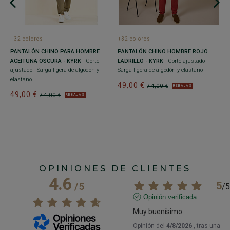
+32 colores
+32 colores
+
PANTALÓN CHINO PARA HOMBRE
PANTALÓN CHINO HOMBRE ROJO
P
ACEITUNA OSCURA - KYRK
- Corte
LADRILLO - KYRK
- Corte ajustado -
Í
ajustado - Sarga ligera de algodón y
Sarga ligera de algodón y elastano
1
elastano
49,00 €
4
74,00 €
REBAJAS
49,00 €
74,00 €
REBAJAS
OPINIONES DE CLIENTES
4.6
5
/
5
/
5
Opinión verificada
Muy buenísimo
Opinión del
4/8/2026
, tras una