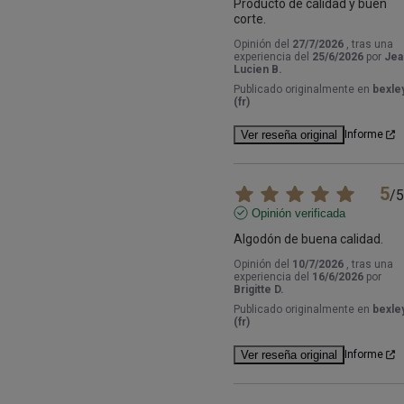
Producto de calidad y buen 
corte.
Opinión del
27/7/2026
, tras una
experiencia del
25/6/2026
por
Jea
Lucien B.
Publicado originalmente en
bexley
(fr)
Ver reseña original
Informe
5
/
5
Opinión verificada
Algodón de buena calidad.
Opinión del
10/7/2026
, tras una
experiencia del
16/6/2026
por
Brigitte D.
Publicado originalmente en
bexley
(fr)
Ver reseña original
Informe