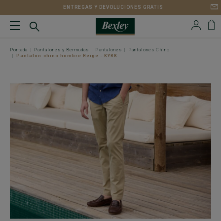
ENTREGAS Y DEVOLUCIONES GRATIS
Portada
Pantalones y Bermudas
Pantalones
Pantalones Chino
Pantalón chino hombre Beige - KYRK