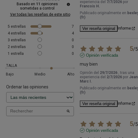
experiencia del
7/7/2026
por
Basado en
11
opiniones
Francois H.
sometidas a control
Publicado originalmente en
bexley
Ver todas las reseñas de este sitio
(fr)
5
estrellas
7
Ver reseña original
Informe
4
estrellas
4
3
estrellas
0
2
estrellas
0
5
/
5
1
estrella
0
Opinión verificada
muy bien
TALLA
Opinión del
29/7/2026
, tras una
Bajo
Medio
Alto
experiencia del
2/7/2026
por
Jean
Marc I.
Ordenar las opiniones
Publicado originalmente en
bexley
(fr)
Ver reseña original
Informe
5
/
5
Opinión verificada