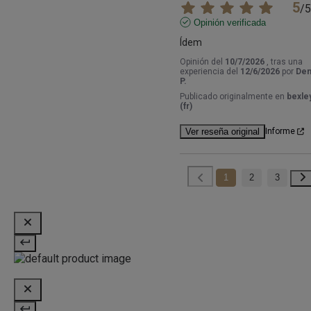
5
/
5
Opinión verificada
Ídem
Opinión del
10/7/2026
, tras una
experiencia del
12/6/2026
por
Den
P.
Publicado originalmente en
bexley
(fr)
Ver reseña original
Informe
1
2
3