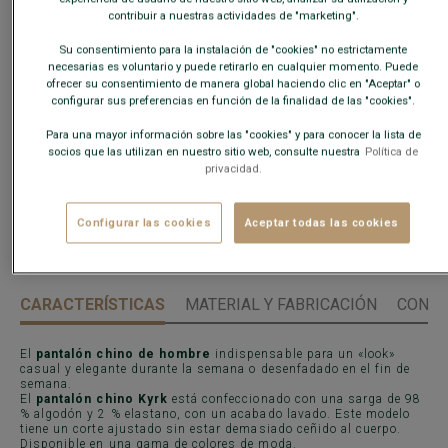
Guía de tallas
contribuir a nuestras actividades de "marketing".
Su consentimiento para la instalación de "cookies" no estrictamente
¿Cual es mi talla?
necesarias es voluntario y puede retirarlo en cualquier momento. Puede
ofrecer su consentimiento de manera global haciendo clic en "Aceptar" o
configurar sus preferencias en función de la finalidad de las "cookies".
AÑADIR A LA CESTA
−
+
Para una mayor información sobre las "cookies" y para conocer la lista de
socios que las utilizan en nuestro sitio web, consulte nuestra
Política de
Disponibilidad en nuestras tiendas
privacidad.
Envío gratis en España
a partir de 99€ de compra
Configurar las cookies
Aceptar todas las cookies
Devoluciones gratuitas durante 30 días.
CARACTERÍSTICAS
MATERIAL Y FABRICACIÓN
CONSE
El
pantalón chino de hombre
indispensable para un «look»
casual y elegante durante la semana o desenfadado en el fin de
semana.
El
pantalón chino Kyrk
está confeccionado con una sarga de 98
% algodón y 2 % elastano, con un acabado lavado. Este modelo
tiene un corte ajustado sin estar demasiado ceñido al cuerpo.
Disponible en una gama de colores de moda.