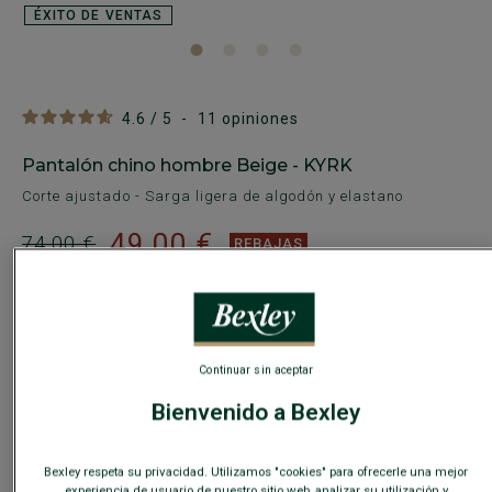
ÉXITO DE VENTAS
4.6
/
5
-
11
opiniones
Pantalón chino hombre Beige - KYRK
Corte ajustado - Sarga ligera de algodón y elastano
49,00 €
74,00 €
REBAJAS
COLORES DISPONIBLES
Continuar sin aceptar
Bienvenido a Bexley
Este modelo talla pequeño; elija una talla más de su talla
habitual.
Bexley respeta su privacidad. Utilizamos "cookies" para ofrecerle una mejor
experiencia de usuario de nuestro sitio web, analizar su utilización y