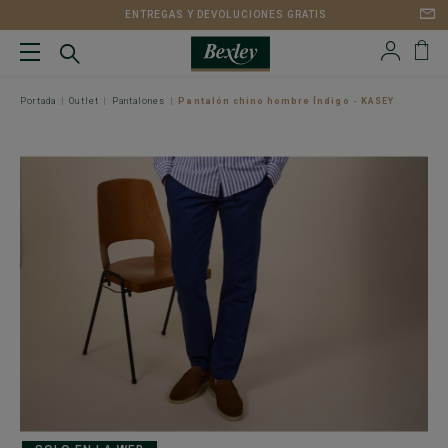
ENTREGAS Y DEVOLUCIONES GRATIS
Portada
Outlet
Pantalones
Pantalón chino hombre Índigo - KASEY