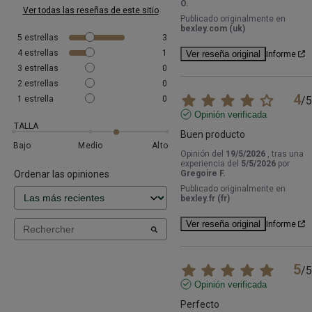
O.
Ver todas las reseñas de este sitio
Publicado originalmente en
bexley.com (uk)
5
estrellas
3
4
estrellas
1
Ver reseña original
Informe
3
estrellas
0
2
estrellas
0
4
1
estrella
0
/
5
Opinión verificada
TALLA
Buen producto
Bajo
Medio
Alto
Opinión del
19/5/2026
, tras una
experiencia del
5/5/2026
por
Ordenar las opiniones
Gregoire F.
Publicado originalmente en
bexley.fr (fr)
Ver reseña original
Informe
5
/
5
Opinión verificada
Perfecto