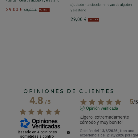
- Sarga ligera de algodón y elastano
Sa
ajustado - terciopelo milrayas de algodón
39,00 €
2
49,00 €
y elastano
OUTLET
29,00 €
OUTLET
OPINIONES DE CLIENTES
4.8
5
/
5
/
5
Opinión verificada
¡Ligero, extremadamente 
cómodo y muy bonito!
Opinión del
13/6/2026
, tras una
Basado en
4
opiniones
experiencia del
21/5/2026
por
Igo
sometidas a control