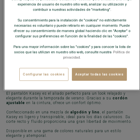
experiencia de usuario de nuestro sitio web, analizar su utilización y
contribuir a nuestras actividades de "marketing".
AÑADIR A LA CESTA
Su consentimiento para la instalación de "cookies" no estrictamente
−
+
necesarias es voluntario y puede retirarlo en cualquier momento. Puede
ofrecer su consentimiento de manera global haciendo clic en "Aceptar" o
configurar sus preferencias en función de la finalidad de las "cookies".
Envío gratis en España
a partir de 99€ de compra
Para una mayor información sobre las "cookies" y para conocer la lista de
Devoluciones gratuitas durante 30 días.
socios que las utilizan en nuestro sitio web, consulte nuestra
Política de
privacidad.
Configurar las cookies
Aceptar todas las cookies
CARACTERÍSTICAS
MATERIAL Y FABRICACIÓN
CONSE
El pantalón Kasey es el aliado perfecto para un look relajado y
elegante durante la temporada de verano. Gracias a su
cordón
ajustable
en la cintura, ofrece un confort óptimo.
Confeccionado en una mezcla de
algodón y lino
, el pantalón
Kasey es ligero y transpirable, ideal para los días calurosos. Su
corte recto y fluido proporciona una gran libertad de movimiento.
Disponible en una gama de colores naturales para un estilo
elegante y atemporal.