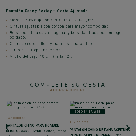
Pantalón Kasey Bexley – Corte Ajustado
Mezcla: 70% algodón / 30% lino – 200 g/m².
Cintura ajustable con cordón para mayor comodidad.
Bolsillos laterales en diagonal y bolsillos traseros con logo
bordado.
Cierre con cremallera y trabillas para cinturón.
Largo de entrepierna: 82 cm.
Ancho del bajo: 18 cm (Talla 42).
COMPLETE SU CESTA
AHORRA DINERO
SOLO EN LA WEB
+32 colores
+
+17 colores
-
PANTALÓN CHINO PARA HOMBRE
P
PANTALÓN CHINO DE PANA ACEITUNA
BEIGE OSCURO - KYRK
- Corte ajustado
E
PARA HOMBRE - NORMAN
- Corte