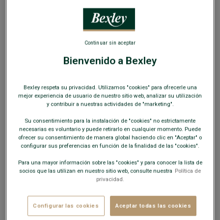
SOLO EN LA WEB
Continuar sin aceptar
Bienvenido a Bexley
Chaqueta sahariana de terciopelo Navy -
FLORENCIEN
Bexley respeta su privacidad. Utilizamos "cookies" para ofrecerle una
mejor experiencia de usuario de nuestro sitio web, analizar su utilización
Corte ajustado - Terciopelo milrayas
y contribuir a nuestras actividades de "marketing".
49,00 €
OUTLET
Su consentimiento para la instalación de "cookies" no estrictamente
necesarias es voluntario y puede retirarlo en cualquier momento. Puede
ofrecer su consentimiento de manera global haciendo clic en "Aceptar" o
COLORES DISPONIBLES
configurar sus preferencias en función de la finalidad de las "cookies".
Para una mayor información sobre las "cookies" y para conocer la lista de
socios que las utilizan en nuestro sitio web, consulte nuestra
Política de
privacidad.
Este modelo talla pequeño; elija una talla más de su talla
Configurar las cookies
Aceptar todas las cookies
habitual.