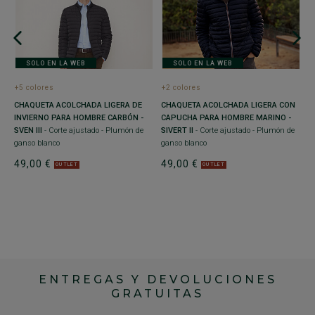
+
N
A
te
Y
SOLO EN LA WEB
SOLO EN LA WEB
C
aj
+5 colores
+2 colores
1
CHAQUETA ACOLCHADA LIGERA DE
CHAQUETA ACOLCHADA LIGERA CON
INVIERNO PARA HOMBRE CARBÓN -
CAPUCHA PARA HOMBRE MARINO -
SVEN III
- Corte ajustado - Plumón de
SIVERT II
- Corte ajustado - Plumón de
ganso blanco
ganso blanco
49,00 €
49,00 €
OUTLET
OUTLET
ENTREGAS Y DEVOLUCIONES
GRATUITAS