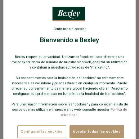
SOLO EN LA WEB
Continuar sin aceptar
Bienvenido a Bexley
Chaqueta de cuero de aviador negra para hombre
- EVERETT II
Bexley respeta su privacidad. Utilizamos "cookies" para ofrecerle una
100 % piel de cordero sumergida - Corte ajustado - Cuello
mejor experiencia de usuario de nuestro sitio web, analizar su utilización
amovible de borrego auténtico
y contribuir a nuestras actividades de "marketing".
209,00 €
Su consentimiento para la instalación de "cookies" no estrictamente
219,00 €
REBAJAS
necesarias es voluntario y puede retirarlo en cualquier momento. Puede
ofrecer su consentimiento de manera global haciendo clic en "Aceptar" o
configurar sus preferencias en función de la finalidad de las "cookies".
-10€
en el 2do abrigo o chaqueta
Para una mayor información sobre las "cookies" y para conocer la lista de
socios que las utilizan en nuestro sitio web, consulte nuestra
Política de
COLORES DISPONIBLES
privacidad.
Configurar las cookies
Aceptar todas las cookies