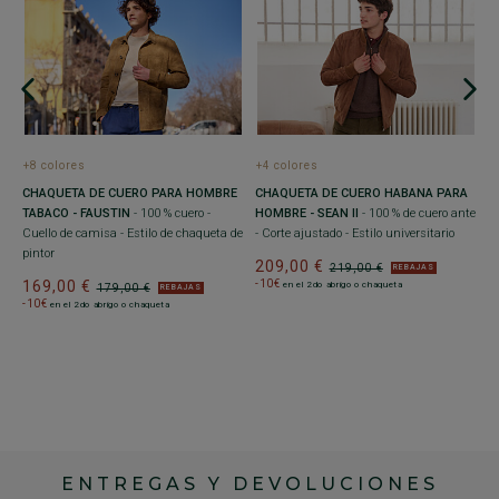
+
C
M
C
A
+8 colores
+4 colores
1
-
CHAQUETA DE CUERO PARA HOMBRE
CHAQUETA DE CUERO HABANA PARA
TABACO - FAUSTIN
- 100 % cuero -
HOMBRE - SEAN II
- 100 % de cuero ante
Cuello de camisa - Estilo de chaqueta de
- Corte ajustado - Estilo universitario
pintor
209,00 €
219,00 €
REBAJAS
169,00 €
-10€
en el 2do abrigo o chaqueta
179,00 €
REBAJAS
-10€
en el 2do abrigo o chaqueta
ENTREGAS Y DEVOLUCIONES