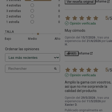
Ver reseña original
Informe
4
estrellas
0
3
estrellas
0
2
estrellas
0
5
/
5
1
estrella
0
Opinión verificada
Muy cómodo.
TALLA
Opinión del
15/7/2026
, tras una
Bajo
Medio
Alto
experiencia del
21/6/2026
por
Lui
H.
Ordenar las opiniones
Útil
(0)
Informe
5
/
5
Opinión verificada
Amplío la gama con vosotros, 
así que no me sorprende la 
calidad del producto.
Opinión del
29/5/2026
, tras una
experiencia del
11/5/2026
por
Xavier D.
Publicado originalmente en