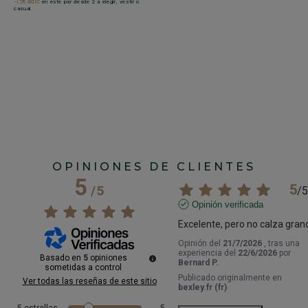
-15€ adic
en este par desde 2 a elegir, vestir o
de
casual
cu
1
-1
ca
OPINIONES DE CLIENTES
5
5
/
5
/
5
Opinión verificada
Excelente, pero no calza gran
Opinión del
21/7/2026
, tras una
experiencia del
22/6/2026
por
Basado en
5
opiniones
Bernard P.
sometidas a control
Publicado originalmente en
Ver todas las reseñas de este sitio
bexley.fr (fr)
5
estrellas
5