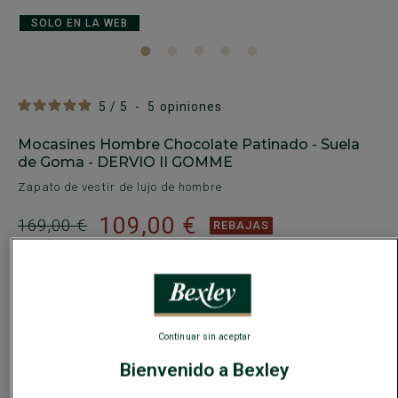
SOLO EN LA WEB
5
/
5
-
5
opiniones
Mocasines Hombre Chocolate Patinado - Suela
de Goma - DERVIO II GOMME
Zapato de vestir de lujo de hombre
109,00 €
169,00 €
REBAJAS
COLORES DISPONIBLES
Continuar sin aceptar
Bienvenido a Bexley
Este modelo calza grande; elija una talla menos de su talla
habitual.