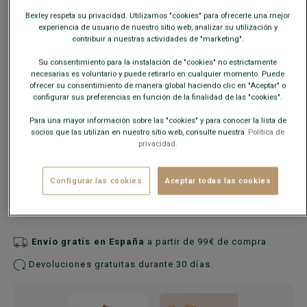
Bexley respeta su privacidad. Utilizamos "cookies" para ofrecerle una mejor
experiencia de usuario de nuestro sitio web, analizar su utilización y
Guía de tallas
contribuir a nuestras actividades de "marketing".
Su consentimiento para la instalación de "cookies" no estrictamente
necesarias es voluntario y puede retirarlo en cualquier momento. Puede
AÑADIR A LA CESTA
−
+
ofrecer su consentimiento de manera global haciendo clic en "Aceptar" o
configurar sus preferencias en función de la finalidad de las "cookies".
Para una mayor información sobre las "cookies" y para conocer la lista de
Descuentos adicionales desde 2 pares
socios que las utilizan en nuestro sitio web, consulte nuestra
Política de
MIX & MATCH
privacidad.
Combine como desee:
2 pares de vestir
,
2 pares
Configurar las cookies
Aceptar todas las cookies
casuales
, o
1 de cada uno
.
Envío gratis en España
a partir de 99€ de compra
Devoluciones gratuitas durante 30 días.