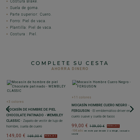
Costura Blake.
Suela de goma.
Parte superior: Cuero.
Forro: Piel de vaca.
Plantilla: Piel de vaca.
Costura : Piel.
COMPLETE SU CESTA
AHORRA DINERO
+11 colores
+3 colores
MOCASÍN HOMBRE CUERO NEGRO -
MOCASÍN DE HOMBRE DE PIEL
FERGUSON
- El emblemático driver en
CHOCOLATE PATINADO - WEMBLEY
cuero suave y suela de tacos
CLASSIC
- Zapato de vestir de lujo de
99,00 €
109,00 €
hombre, suela de cuero
REBAJAS
+
-10€ adic
en este par desde 2 a elegir, casual o
vestir
149,00 €
169,00 €
REBAJAS
-
D