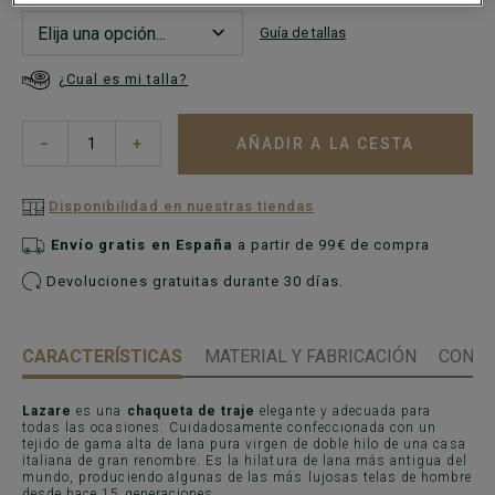
Guía de tallas
¿Cual es mi talla?
AÑADIR A LA CESTA
−
+
Disponibilidad en nuestras tiendas
Envío gratis en España
a partir de 99€ de compra
Devoluciones gratuitas durante 30 días.
CARACTERÍSTICAS
MATERIAL Y FABRICACIÓN
CONSE
Lazare
es una
chaqueta de traje
elegante y adecuada para
todas las ocasiones. Cuidadosamente confeccionada con un
tejido de gama alta de lana pura virgen de doble hilo de una casa
italiana de gran renombre. Es la hilatura de lana más antigua del
mundo, produciendo algunas de las más lujosas telas de hombre
desde hace 15 generaciones.