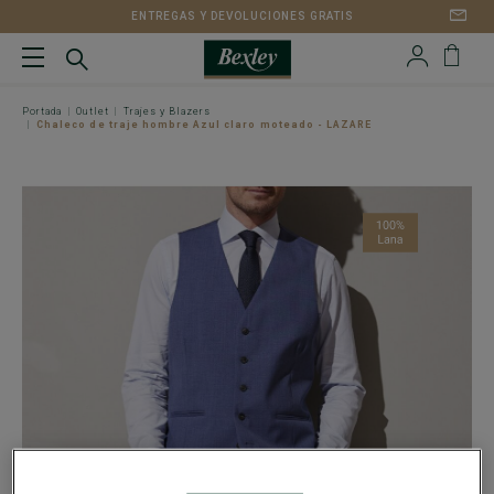
ENTREGAS Y DEVOLUCIONES GRATIS
Portada
Outlet
Trajes y Blazers
Chaleco de traje hombre Azul claro moteado - LAZARE