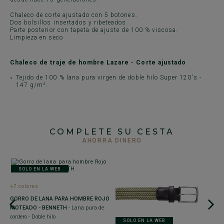
Chaleco de corte ajustado con 5 botones.
Dos bolsillos insertados y ribeteados
Parte posterior con tapeta de ajuste de 100 % viscosa.
Limpieza en seco
Chaleco de traje de hombre Lazare - Corte ajustado
Tejido de 100 % lana pura virgen de doble hilo Super 120's -
147 g/m².
COMPLETE SU CESTA
AHORRA DINERO
SOLO EN LA WEB
+7 colores
+
GORRO DE LANA PARA HOMBRE ROJO
B
MOTEADO - BENNETH
- Lana pura de
B
IN
cordero - Doble hilo
po
SOLO EN LA WEB