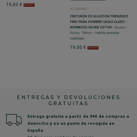
19,00 €
2
OUTLET
+2 colores
CINTURÓN DE ALGODÓN TRENZADO
FINO PARA HOMBRE CAQUI CLARO -
NORWOOD SILVER COTON
- No pica -
Ancho : 30mm - Hebilla plateada
cuadrada
19,00 €
OUTLET
ENTREGAS Y DEVOLUCIONES
GRATUITAS
Entrega gratuita a partir de 99€ de compras a
domicilio y en un punto de recogida en
España