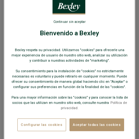
Continuar sin aceptar
Bienvenido a Bexley
Chaleco de traje hombre Azul claro moteado -
Bexley respeta su privacidad. Utilizamos "cookies" para ofrecerle una
LAZARE
mejor experiencia de usuario de nuestro sitio web, analizar su utilización
y contribuir a nuestras actividades de "marketing".
Corte ajustado - 100 % lana virgen
Su consentimiento para la instalación de "cookies" no estrictamente
49,00 €
OUTLET
necesarias es voluntario y puede retirarlo en cualquier momento. Puede
ofrecer su consentimiento de manera global haciendo clic en "Aceptar" o
configurar sus preferencias en función de la finalidad de las "cookies".
COLORES DISPONIBLES
Para una mayor información sobre las "cookies" y para conocer la lista de
socios que las utilizan en nuestro sitio web, consulte nuestra
Política de
privacidad.
Configurar las cookies
Aceptar todas las cookies
Este modelo talla pequeño; elija una talla más de su talla
habitual.