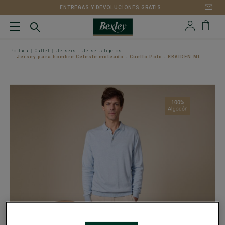
ENTREGAS Y DEVOLUCIONES GRATIS
Portada
Outlet
Jerséis
Jerséis ligeros
Jersey para hombre Celeste moteado - Cuello Polo - BRAIDEN ML