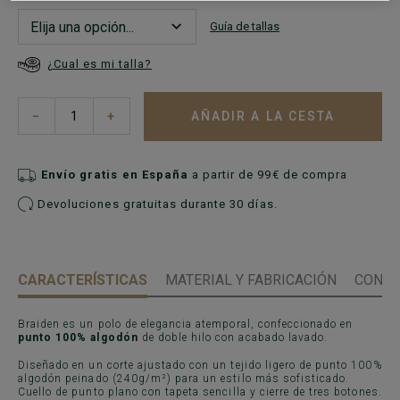
Guía de tallas
¿Cual es mi talla?
AÑADIR A LA CESTA
−
+
Envío gratis en España
a partir de 99€ de compra
Devoluciones gratuitas durante 30 días.
CARACTERÍSTICAS
MATERIAL Y FABRICACIÓN
CONSE
Braiden es un polo de elegancia atemporal, confeccionado en
punto 100% algodón
de doble hilo con acabado lavado.
Diseñado en un corte ajustado con un tejido ligero de punto 100%
algodón peinado (240g/m²) para un estilo más sofisticado.
Cuello de punto plano con tapeta sencilla y cierre de tres botones.