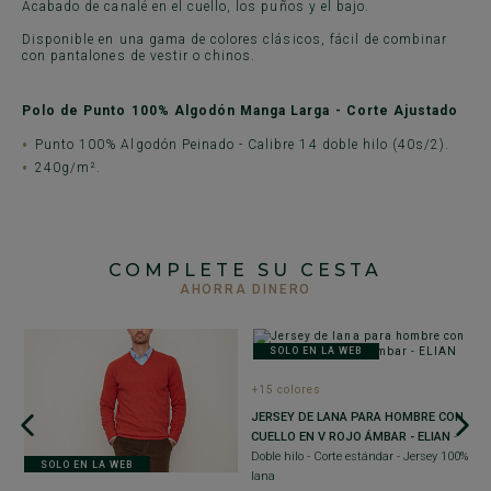
Acabado de canalé en el cuello, los puños y el bajo.
Disponible en una gama de colores clásicos, fácil de combinar
con pantalones de vestir o chinos.
Polo de Punto 100% Algodón Manga Larga - Corte Ajustado
Punto 100% Algodón Peinado - Calibre 14 doble hilo (40s/2).
240g/m².
COMPLETE SU CESTA
AHORRA DINERO
SOLO EN LA WEB
+15 colores
+
JERSEY DE LANA PARA HOMBRE CON
J
CUELLO EN V ROJO ÁMBAR - ELIAN
-
C
Doble hilo - Corte estándar - Jersey 100%
SOLO EN LA WEB
E
lana