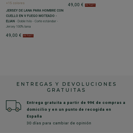
J
+15 colores
49,00 €
OUTLET
4
JERSEY DE LANA PARA HOMBRE CON
CUELLO EN V FUEGO MOTEADO -
ELIAN
- Doble hilo - Corte estándar -
0%
Jersey 100% lana
49,00 €
OUTLET
ENTREGAS Y DEVOLUCIONES
GRATUITAS
Entrega gratuita a partir de 99€ de compras a
domicilio y en un punto de recogida en
España
30 días para cambiar de opinión