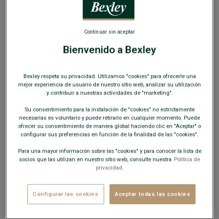
SOLO EN LA WEB
Continuar sin aceptar
Bienvenido a Bexley
Jersey para hombre Celeste moteado - Cuello
Bexley respeta su privacidad. Utilizamos "cookies" para ofrecerle una
Polo - BRAIDEN ML
mejor experiencia de usuario de nuestro sitio web, analizar su utilización
y contribuir a nuestras actividades de "marketing".
Punto 100 % algodón - Manga larga - Corte entallado
Su consentimiento para la instalación de "cookies" no estrictamente
39,00 €
necesarias es voluntario y puede retirarlo en cualquier momento. Puede
OUTLET
ofrecer su consentimiento de manera global haciendo clic en "Aceptar" o
configurar sus preferencias en función de la finalidad de las "cookies".
COLORES DISPONIBLES
Para una mayor información sobre las "cookies" y para conocer la lista de
socios que las utilizan en nuestro sitio web, consulte nuestra
Política de
privacidad.
Configurar las cookies
Aceptar todas las cookies
Este modelo talla pequeño; elija una talla más de su talla
habitual.