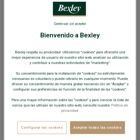
Continuar sin aceptar
Bienvenido a Bexley
Bermuda chino para hombre Topo oscuro II -
Bexley respeta su privacidad. Utilizamos "cookies" para ofrecerle una
BARRY
mejor experiencia de usuario de nuestro sitio web, analizar su utilización
Corte estándar - Sarga de algodón y elastano
y contribuir a nuestras actividades de "marketing".
24,00 €
Su consentimiento para la instalación de "cookies" no estrictamente
OUTLET
necesarias es voluntario y puede retirarlo en cualquier momento. Puede
ofrecer su consentimiento de manera global haciendo clic en "Aceptar" o
COLORES DISPONIBLES
configurar sus preferencias en función de la finalidad de las "cookies".
Para una mayor información sobre las "cookies" y para conocer la lista de
socios que las utilizan en nuestro sitio web, consulte nuestra
Política de
privacidad.
Configurar las cookies
Aceptar todas las cookies
Este modelo talla pequeño; elija una talla más de su talla
habitual.