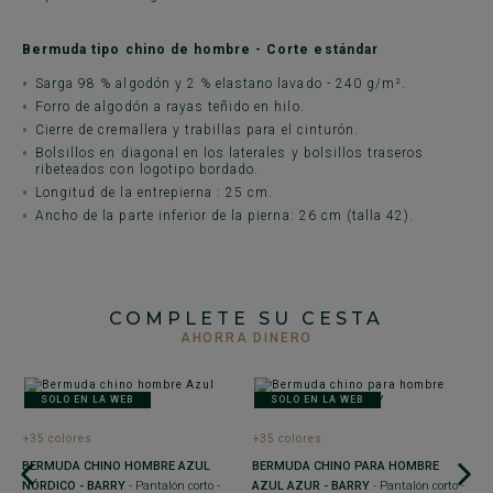
Bermuda tipo chino de hombre - Corte estándar
Sarga 98 % algodón y 2 % elastano lavado - 240 g/m².
Forro de algodón a rayas teñido en hilo.
Cierre de cremallera y trabillas para el cinturón.
Bolsillos en diagonal en los laterales y bolsillos traseros
ribeteados con logotipo bordado.
Longitud de la entrepierna : 25 cm.
Ancho de la parte inferior de la pierna: 26 cm (talla 42).
COMPLETE SU CESTA
AHORRA DINERO
SOLO EN LA WEB
SOLO EN LA WEB
+35 colores
+35 colores
+
BERMUDA CHINO HOMBRE AZUL
BERMUDA CHINO PARA HOMBRE
B
NÓRDICO - BARRY
- Pantalón corto -
AZUL AZUR - BARRY
- Pantalón corto -
N