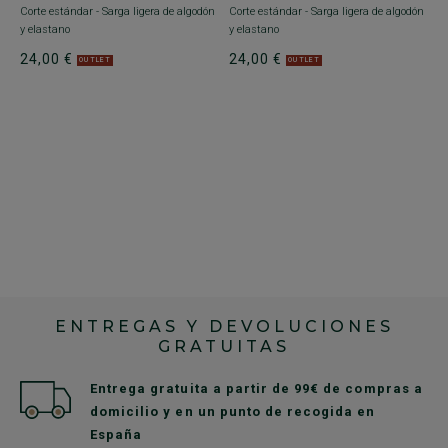
Corte estándar - Sarga ligera de algodón
Corte estándar - Sarga ligera de algodón
S
y elastano
y elastano
2
24,00 €
24,00 €
OUTLET
OUTLET
r -
ENTREGAS Y DEVOLUCIONES
GRATUITAS
Entrega gratuita a partir de 99€ de compras a
domicilio y en un punto de recogida en
España