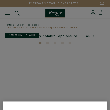
ENTREGAS Y DEVOLUCIONES GRATIS
Portada
Outlet
Bermudas
Bermuda chino para hombre Topo oscuro II - BARRY
SOLO EN LA WEB