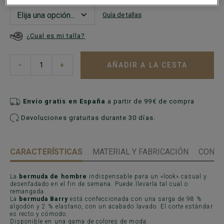
Guía de tallas
¿Cual es mi talla?
AÑADIR A LA CESTA
−
+
Envío gratis en España
a partir de 99€ de compra
Devoluciones gratuitas durante 30 días.
CARACTERÍSTICAS
MATERIAL Y FABRICACIÓN
CONSE
La
bermuda de hombre
indispensable para un «look» casual y
desenfadado en el fin de semana. Puede llevarla tal cual o
remangada.
La
bermuda Barry
está confeccionada con una sarga de 98 %
algodón y 2 % elastano, con un acabado lavado. El corte estándar
es recto y cómodo.
Disponible en una gama de colores de moda.