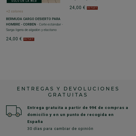
SOLO EN LA WEB
24,00 €
OUTLET
+
+2 colores
B
BERMUDA CARGO DESIERTO PARA
O
HOMBRE - CORBEN
- Corte estándar -
Sa
Sarga ligera de algodón y elastano
2
24,00 €
OUTLET
ENTREGAS Y DEVOLUCIONES
GRATUITAS
Entrega gratuita a partir de 99€ de compras a
domicilio y en un punto de recogida en
España
30 días para cambiar de opinión