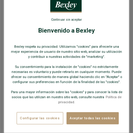
SOLO EN LA WEB
Continuar sin aceptar
Bienvenido a Bexley
Bermuda chino hombre Frambuesa - BARRY
Bexley respeta su privacidad. Utilizamos "cookies" para ofrecerle una
Pantalón corto - Corte estándar - Sarga ligera de algodón y
mejor experiencia de usuario de nuestro sitio web, analizar su utilización
elastano
y contribuir a nuestras actividades de "marketing".
24,00 €
Su consentimiento para la instalación de "cookies" no estrictamente
OUTLET
necesarias es voluntario y puede retirarlo en cualquier momento. Puede
ofrecer su consentimiento de manera global haciendo clic en "Aceptar" o
COLORES DISPONIBLES
configurar sus preferencias en función de la finalidad de las "cookies".
Para una mayor información sobre las "cookies" y para conocer la lista de
socios que las utilizan en nuestro sitio web, consulte nuestra
Política de
privacidad.
Este modelo talla pequeño; elija una talla más de su talla
Configurar las cookies
Aceptar todas las cookies
habitual.