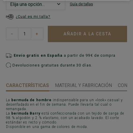
Guía de tallas
¿Cual es mi talla?
AÑADIR A LA CESTA
−
+
Envío gratis en España
a partir de 99€ de compra
Devoluciones gratuitas durante 30 días.
CARACTERÍSTICAS
MATERIAL Y FABRICACIÓN
CONSE
La
bermuda de hombre
indispensable para un «look» casual y
desenfadado en el fin de semana. Puede llevarla tal cual o
remangada.
La
bermuda Barry
está confeccionada con un tejido de sarga de
98 % algodón y 2 % elastano, con un acabado lavado. El corte
estándar es recto y cómodo.
Disponible en una gama de colores de moda.