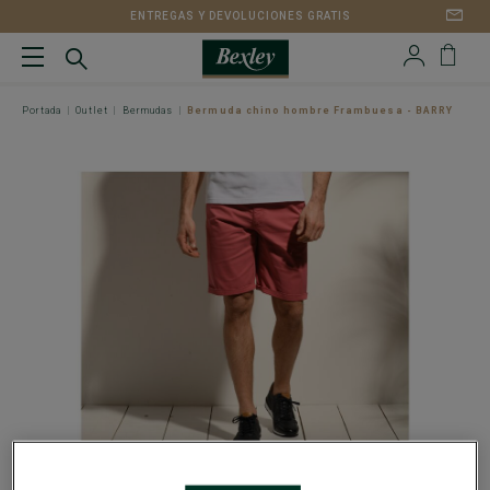
ENTREGAS Y DEVOLUCIONES GRATIS
Portada
Outlet
Bermudas
Bermuda chino hombre Frambuesa - BARRY