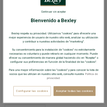
SOLO EN LA WEB
Continuar sin aceptar
Bienvenido a Bexley
Bexley respeta su privacidad. Utilizamos "cookies" para ofrecerle una
Pantuflas de hombre tipo mulas ante Gamuza
mejor experiencia de usuario de nuestro sitio web, analizar su utilización
y contribuir a nuestras actividades de "marketing".
Forro de piel
Su consentimiento para la instalación de "cookies" no estrictamente
59,00 €
OUTLET
necesarias es voluntario y puede retirarlo en cualquier momento. Puede
ofrecer su consentimiento de manera global haciendo clic en "Aceptar" o
configurar sus preferencias en función de la finalidad de las "cookies".
COLORES DISPONIBLES
Para una mayor información sobre las "cookies" y para conocer la lista de
socios que las utilizan en nuestro sitio web, consulte nuestra
Política de
privacidad.
Configurar las cookies
Aceptar todas las cookies
Este modelo calza pequeño; elija una talla más de su talla
habitual.