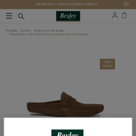
ENTREGAS Y DEVOLUCIONES GRATIS
Portada
Outlet
Accesorios de moda
Pantuflas de hombre tipo mulas ante Gamuza