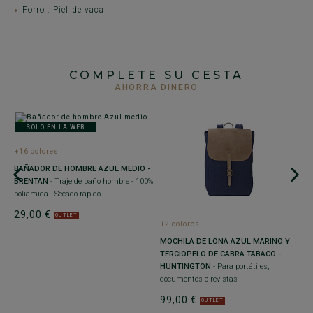
Forro : Piel de vaca.
COMPLETE SU CESTA
AHORRA DINERO
SOLO EN LA WEB
+16 colores
+
BAÑADOR DE HOMBRE AZUL MEDIO -
C
BRENTAN
- Traje de baño hombre - 100%
C
poliamida - Secado rápido
M
29,00 €
pu
OUTLET
+2 colores
3
MOCHILA DE LONA AZUL MARINO Y
TERCIOPELO DE CABRA TABACO -
HUNTINGTON
- Para portátiles,
documentos o revistas
99,00 €
OUTLET