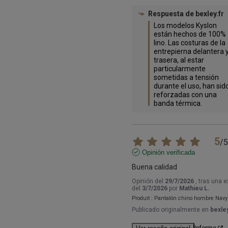
Respuesta de
bexley.fr
Los modelos Kyslon 
están hechos de 100% 
lino. Las costuras de la 
entrepierna delantera y
trasera, al estar 
particularmente 
sometidas a tensión 
durante el uso, han sido
reforzadas con una 
banda térmica.
5
/
5
Opinión verificada
Buena calidad
Opinión del
29/7/2026
, tras una 
del
3/7/2026
por
Mathieu L.
Produit :
Pantalón chino hombre Navy
Publicado originalmente en
bexley