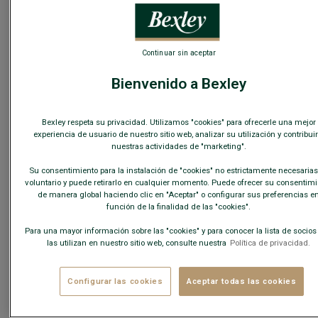
Continuar sin aceptar
Bienvenido a Bexley
Bexley respeta su privacidad. Utilizamos "cookies" para ofrecerle una mejor
experiencia de usuario de nuestro sitio web, analizar su utilización y contribuir
nuestras actividades de "marketing".
Su consentimiento para la instalación de "cookies" no estrictamente necesarias
voluntario y puede retirarlo en cualquier momento. Puede ofrecer su consentimi
de manera global haciendo clic en "Aceptar" o configurar sus preferencias e
función de la finalidad de las "cookies".
AMERICANA DE HOMBRE NAVY - LUBIN
- 100% lino - Corte ajustado
119,00 €
129,00 €
REBAJAS
Para una mayor información sobre las "cookies" y para conocer la lista de socio
-10€
las utilizan en nuestro sitio web, consulte nuestra
Política de privacidad.
En el 2do blazer a elección
Configurar las cookies
Aceptar todas las cookies
COLORES