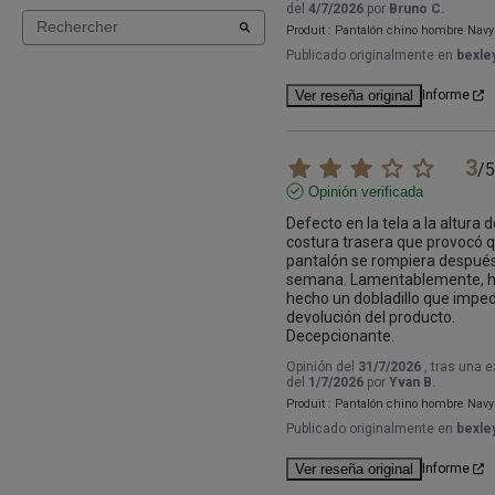
del
4/7/2026
por
Bruno C.
Produit :
Pantalón chino hombre Navy
Publicado originalmente en
bexley
Ver reseña original
Informe
3
/
5
Opinión verificada
Defecto en la tela a la altura de
costura trasera que provocó qu
pantalón se rompiera después
semana. Lamentablemente, ha
hecho un dobladillo que impedí
devolución del producto. 
Decepcionante.
Opinión del
31/7/2026
, tras una 
del
1/7/2026
por
Yvan B.
Produit :
Pantalón chino hombre Navy
Publicado originalmente en
bexley
Ver reseña original
Informe