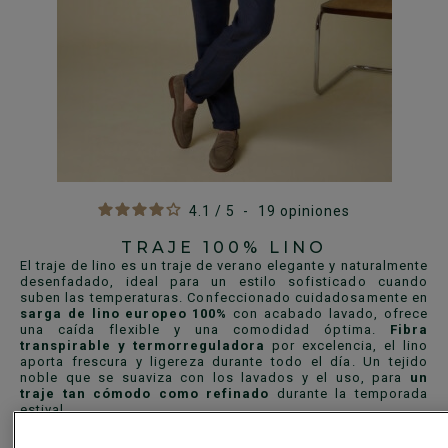
4.1
/
5
-
19
opiniones
TRAJE 100% LINO
El traje de lino es un traje de verano elegante y naturalmente
desenfadado, ideal para un estilo sofisticado cuando
suben las temperaturas. Confeccionado cuidadosamente en
sarga de lino europeo 100%
con acabado lavado, ofrece
una caída flexible y una comodidad óptima.
Fibra
transpirable y termorreguladora
por excelencia, el lino
aporta frescura y ligereza durante todo el día. Un tejido
noble que se suaviza con los lavados y el uso, para
un
traje tan cómodo como refinado
durante la temporada
estival.