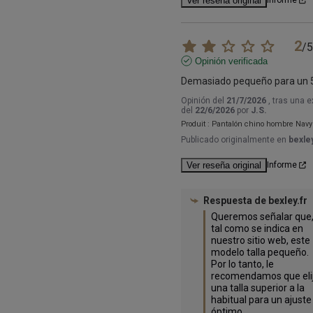
Ver reseña original
Informe
2
/
5
Opinión verificada
Demasiado pequeño para un 
Opinión del
21/7/2026
, tras una 
del
22/6/2026
por
J.S.
Produit :
Pantalón chino hombre Navy
Publicado originalmente en
bexley
Ver reseña original
Informe
Respuesta de
bexley.fr
Queremos señalar que,
tal como se indica en 
nuestro sitio web, este 
modelo talla pequeño. 
Por lo tanto, le 
recomendamos que elij
una talla superior a la 
habitual para un ajuste 
óptimo.