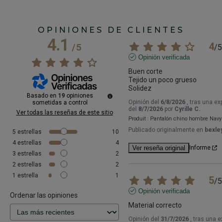
OPINIONES DE CLIENTES
4.1
4
/
5
/
5
Opinión verificada
Buen corte

Tejido un poco grueso

Solidez
Basado en
19
opiniones
Opinión del
6/8/2026
, tras una ex
sometidas a control
del
8/7/2026
por
Cyrille C.
Ver todas las reseñas de este sitio
Produit :
Pantalón chino hombre Navy
Publicado originalmente en
bexley
5
estrellas
10
4
estrellas
4
Ver reseña original
Informe
3
estrellas
2
2
estrellas
2
1
estrella
1
5
/
5
Opinión verificada
Ordenar las opiniones
Material correcto
Opinión del
31/7/2026
, tras una 