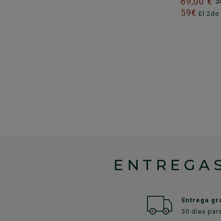
69,00 €
7
59€
El 2do 
ENTREGAS
Entrega gr
30 días par