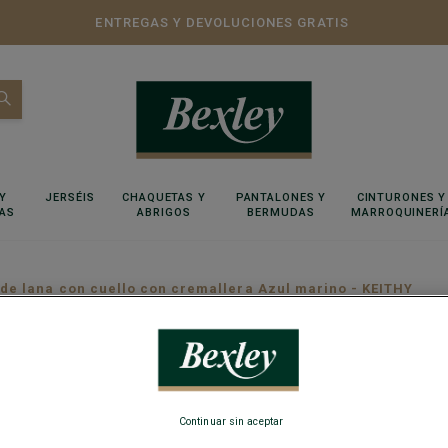
ENTREGAS Y DEVOLUCIONES GRATIS
Y
JERSÉIS
CHAQUETAS Y
PANTALONES Y
CINTURONES Y
AS
ABRIGOS
BERMUDAS
MARROQUINERÍ
de lana con cuello con cremallera Azul marino - KEITHY
Jersey 
cremall
Continuar sin aceptar