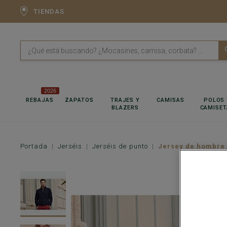
TIENDAS
2026
REBAJAS
ZAPATOS
TRAJES Y
CAMISAS
POLOS 
BLAZERS
CAMISET
Portada
Jerséis
Jerséis de punto
Jersey de hombre 