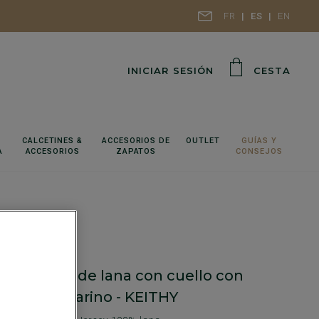
FR
ES
EN
INICIAR SESIÓN
CESTA
CALCETINES &
ACCESORIOS DE
OUTLET
GUÍAS Y
A
ACCESORIOS
ZAPATOS
CONSEJOS
de hombre de lana con cuello con
era Azul marino - KEITHY