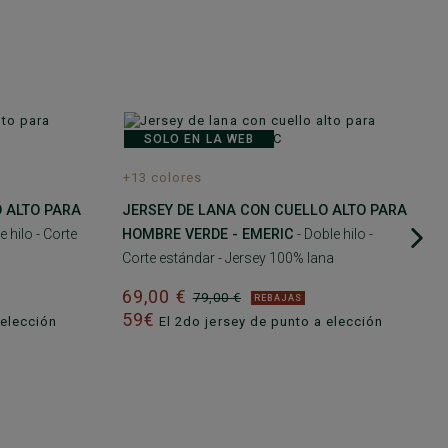
A
SOLO EN LA WEB
+13 colores
 ALTO PARA
JERSEY DE LANA CON CUELLO ALTO PARA
e hilo - Corte
HOMBRE VERDE - EMERIC
- Doble hilo -
Corte estándar - Jersey 100% lana
69,00 €
79,00 €
REBAJAS
59€
 elección
El 2do jersey de punto a elección