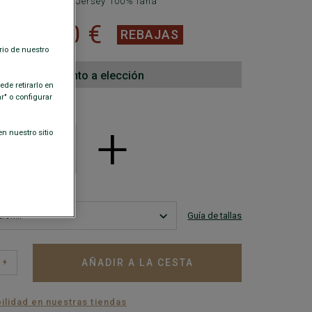
 Corte estándar - Jersey 100% lana
69,00 €
€
REBAJAS
rio de nuestro
.
o jersey de punto a elección
de retirarlo en
" o configurar
ISPONIBLES
+
n nuestro sitio
Guía de tallas
AÑADIR A LA CESTA
+
ilidad en nuestras tiendas