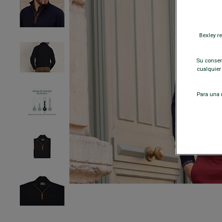
Bexley r
Su consent
cualquier
Para una m