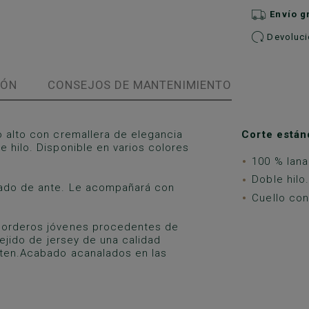
Envío g
Devolucio
IÓN
CONSEJOS DE MANTENIMIENTO
o alto con cremallera de elegancia
Corte están
 hilo. Disponible en varios colores
100 % lana
Doble hilo.
abado de ante. Le acompañará con
Cuello con
 corderos jóvenes procedentes de
tejido de jersey de una calidad
sten.Acabado acanalados en las