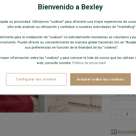
Doble hilo -
Bienvenido a Bexley
79,00 
espeta su privacidad. Utilizamos "cookies" para ofrecerle una mejor experiencia de usua
sitio web, analizar su utilización y contribuir a nuestras actividades de "marketing"
59€
El 2d
imiento para la instalación de "cookies" no estrictamente necesarias es voluntario y pue
 momento. Puede ofrecer su consentimiento de manera global haciendo clic en "Aceptar
COLORES D
sus preferencias en función de la finalidad de las "cookies".
ayor información sobre las "cookies" y para conocer la lista de socios que las utilizan e
web, consulte nuestra
Política de privacidad.
Configurar las cookies
Aceptar todas las cookies
−
Disponib