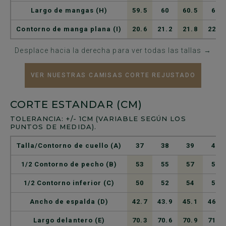
Largo de mangas (H)
59.5
60
60.5
61
Contorno de manga plana (I)
20.6
21.2
21.8
22.4
Desplace hacia la derecha para ver todas las tallas →
VER NUESTRAS CAMISAS CORTE REJUSTADO
CORTE ESTANDAR (CM)
TOLERANCIA: +/- 1CM (VARIABLE SEGÚN LOS
PUNTOS DE MEDIDA).
Talla/Contorno de cuello (A)
37
38
39
40
1/2 Contorno de pecho (B)
53
55
57
59
1/2 Contorno inferior (C)
50
52
54
56
Ancho de espalda (D)
42.7
43.9
45.1
46.3
Largo delantero (E)
70.3
70.6
70.9
71.2