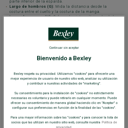
parte inferior de la espalda.
Largo de hombros (G):
Mida la distancia desde la
costura entre el cuello y la costura de la manga.
Largo de mangas (H):
Coloque la cinta métrica desde la
costura del hombro hasta el extremo del puño incluido.
Contorno de manga plana (I):
Mida el ancho de la manga
a nivel del bíceps, plana, colocando la cinta métrica de un
borde al otro sin estirar la tela.
SELECCIONE EL MODELO QUE LE
Continuar sin aceptar
INTERESA
Bienvenido a Bexley
CORTE AJUSTADO
SOBRECAMISA
Bexley respeta su privacidad. Utilizamos "cookies" para ofrecerle una
mejor experiencia de usuario de nuestro sitio web, analizar su utilización
y contribuir a nuestras actividades de "marketing".
CORTE AJUSTADO RECORTADO
Su consentimiento para la instalación de "cookies" no estrictamente
necesarias es voluntario y puede retirarlo en cualquier momento. Puede
CORTE COMFORT
ofrecer su consentimiento de manera global haciendo clic en "Aceptar" o
configurar sus preferencias en función de la finalidad de las "cookies".
Para una mayor información sobre las "cookies" y para conocer la lista de
CORTE AJUSTADO (CM)
socios que las utilizan en nuestro sitio web, consulte nuestra
Política de
privacidad.
TOLERANCIA: +/- 1CM (VARIABLE SEGÚN LOS