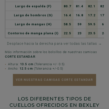
Largo de espalda (F)
80.7
81.4
82.1
82.8
Largo de hombros (G)
16.4
16.8
17.2
17.6
Largo de mangas (H)
58.5
59
59.5
60
Contorno de manga plana (I)
22.5
23
23.5
24
Desplace hacia la derecha para ver todas las tallas →
Más información sobre los bolsillos de nuestras camisas
CORTE ESTANDAR
:
Altura:
13.5 cm
(Tolerancia +/- 0.5)
Ancho:
12.5 cm
(Tolerancia +/-0.5)
VER NUESTRAS CAMISAS CORTE ESTANDAR
LOS DIFERENTES TIPOS DE
CUELLOS OFRECIDOS EN BEXLEY