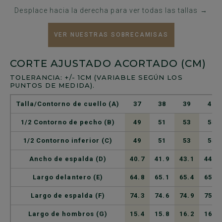
Desplace hacia la derecha para ver todas las tallas →
VER NUESTRAS SOBRECAMISAS
CORTE AJUSTADO ACORTADO (CM)
TOLERANCIA: +/- 1CM (VARIABLE SEGÚN LOS
PUNTOS DE MEDIDA).
Talla/Contorno de cuello (A)
37
38
39
40
1/2 Contorno de pecho (B)
49
51
53
55
1/2 Contorno inferior (C)
49
51
53
55
Ancho de espalda (D)
40.7
41.9
43.1
44.3
Largo delantero (E)
64.8
65.1
65.4
65.7
Largo de espalda (F)
74.3
74.6
74.9
75.2
Largo de hombros (G)
15.4
15.8
16.2
16.6