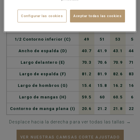
PUNTOS DE MEDIDA).
Configurar las cookies
Aceptar todas las cookies
Talla/Contorno de cuello (A)
37
38
39
40
1/2 Contorno de pecho (B)
49
51
53
55
1/2 Contorno inferior (C)
49
51
53
55
Ancho de espalda (D)
40.7
41.9
43.1
44.3
Largo delantero (E)
70.3
70.6
70.9
71.2
Largo de espalda (F)
81.2
81.9
82.6
83.3
Largo de hombros (G)
15.4
15.8
16.2
16.6
Largo de mangas (H)
59.5
60
60.5
61
Contorno de manga plana (I)
20.6
21.2
21.8
22.4
Desplace hacia la derecha para ver todas las tallas →
VER NUESTRAS CAMISAS CORTE AJUSTADO