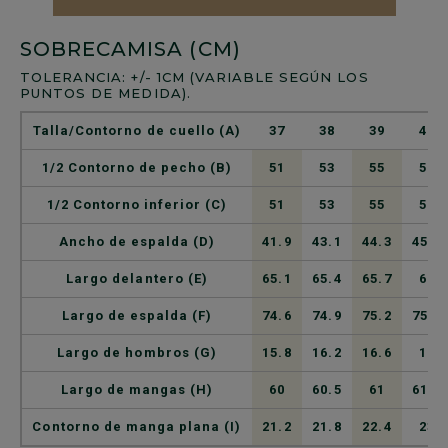
SOBRECAMISA (CM)
TOLERANCIA: +/- 1CM (VARIABLE SEGÚN LOS
PUNTOS DE MEDIDA).
Talla/Contorno de cuello (A)
37
38
39
40
1/2 Contorno de pecho (B)
51
53
55
57
1/2 Contorno inferior (C)
51
53
55
57
Ancho de espalda (D)
41.9
43.1
44.3
45.5
Largo delantero (E)
65.1
65.4
65.7
66
Largo de espalda (F)
74.6
74.9
75.2
75.5
Largo de hombros (G)
15.8
16.2
16.6
17
Largo de mangas (H)
60
60.5
61
61.5
Contorno de manga plana (I)
21.2
21.8
22.4
23