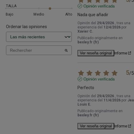
/
5
TALLA
Opinión verificada
Bajo
Medio
Alto
Nada que añadir
Opinión del
29/4/2026
, tras una
Ordenar las opiniones
experiencia del
12/4/2026
por
Xavier C.
Publicado originalmente en
bexley.fr (fr)
Ver reseña original
Informe
5
/
5
Opinión verificada
Perfecto
Opinión del
29/4/2026
, tras una
experiencia del
11/4/2026
por
Jea
Louis E.
Publicado originalmente en
bexley.fr (fr)
Ver reseña original
Informe