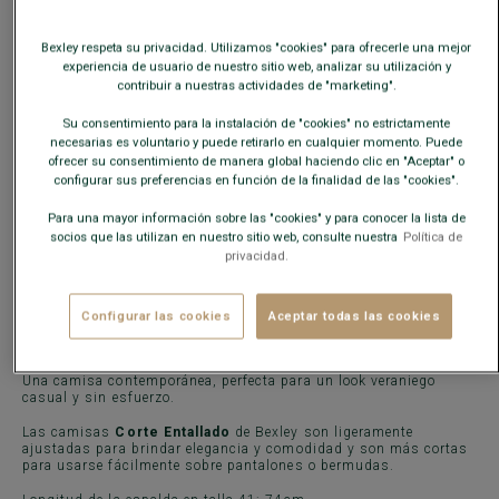
¿Cual es mi talla?
Bexley respeta su privacidad. Utilizamos "cookies" para ofrecerle una mejor
experiencia de usuario de nuestro sitio web, analizar su utilización y
AÑADIR A LA CESTA
−
+
contribuir a nuestras actividades de "marketing".
Su consentimiento para la instalación de "cookies" no estrictamente
Disponibilidad en nuestras tiendas
necesarias es voluntario y puede retirarlo en cualquier momento. Puede
ofrecer su consentimiento de manera global haciendo clic en "Aceptar" o
Envío gratis en España
a partir de 99€ de compra
configurar sus preferencias en función de la finalidad de las "cookies".
Devoluciones gratuitas durante 30 días.
Para una mayor información sobre las "cookies" y para conocer la lista de
socios que las utilizan en nuestro sitio web, consulte nuestra
Política de
privacidad.
CARACTERÍSTICAS
MATERIAL Y FABRICACIÓN
CONSE
Configurar las cookies
Aceptar todas las cookies
La camisa Simonin está confeccionada en
tejido Velo
, 70%
algodón/30% lino 120g/m², con un acabado lavado.
Una camisa contemporánea, perfecta para un look veraniego
casual y sin esfuerzo.
Las camisas
Corte Entallado
de Bexley son ligeramente
ajustadas para brindar elegancia y comodidad y son más cortas
para usarse fácilmente sobre pantalones o bermudas.