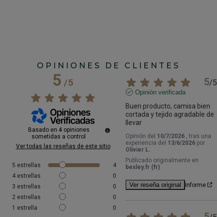
OPINIONES DE CLIENTES
5
5
/
5
/
5
Opinión verificada
Buen producto, camisa bien 
cortada y tejido agradable de 
llevar
Basado en
4
opiniones
Opinión del
10/7/2026
, tras una
sometidas a control
experiencia del
13/6/2026
por
Ver todas las reseñas de este sitio
Olivier L.
Publicado originalmente en
5
estrellas
4
bexley.fr (fr)
4
estrellas
0
Ver reseña original
Informe
3
estrellas
0
2
estrellas
0
1
estrella
0
5