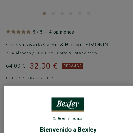
5
/
5
-
4
opiniones
Camisa rayada Camel & Blanco - SIMONIN
70% Algodón / 30% Lino - Corte ajustado corto
32,00 €
64,00 €
REBAJAS
COLORES DISPONIBLES
Continuar sin aceptar
Guía de tallas
Bienvenido a Bexley