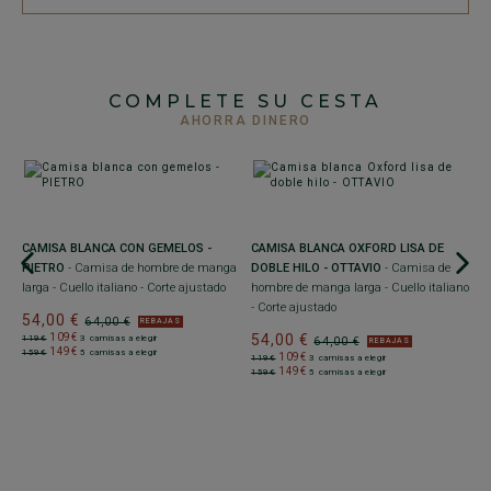
COMPLETE SU CESTA
AHORRA DINERO
CAMISA BLANCA CON GEMELOS -
CAMISA BLANCA OXFORD LISA DE
PIETRO
- Camisa de hombre de manga
DOBLE HILO - OTTAVIO
- Camisa de
larga - Cuello italiano - Corte ajustado
hombre de manga larga - Cuello italiano
- Corte ajustado
54,00 €
64,00 €
REBAJAS
+
109€
54,00 €
119€
3 camisas a elegir
64,00 €
REBAJAS
149€
159€
5 camisas a elegir
109€
119€
3 camisas a elegir
S
149€
159€
5 camisas a elegir
C
Co
5
1
1