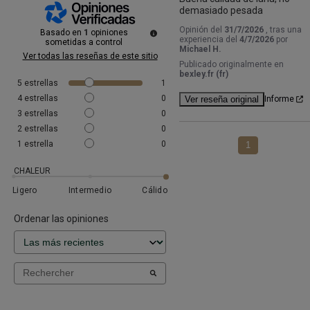
demasiado pesada
Opinión del
31/7/2026
, tras una
Basado en
1
opiniones
experiencia del
4/7/2026
por
sometidas a control
Michael H.
Ver todas las reseñas de este sitio
Publicado originalmente en
bexley.fr (fr)
5
estrellas
1
4
estrellas
0
Ver reseña original
Informe
3
estrellas
0
2
estrellas
0
1
estrella
0
1
CHALEUR
Ligero
Intermedio
Cálido
Ordenar las opiniones