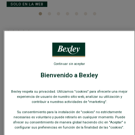
SOLO EN LA WEB
5
/
5
-
1
opiniones
Abrigo de lana para hombre Marino - GAËLAN
100% lana - Corte recto
Continuar sin aceptar
219,00 €
239,00 €
REBAJAS
Bienvenido a Bexley
-10€
en el 2do abrigo o chaqueta
Bexley respeta su privacidad. Utilizamos "cookies" para ofrecerle una mejor
COLORES DISPONIBLES
experiencia de usuario de nuestro sitio web, analizar su utilización y
contribuir a nuestras actividades de "marketing".
Su consentimiento para la instalación de "cookies" no estrictamente
necesarias es voluntario y puede retirarlo en cualquier momento. Puede
ofrecer su consentimiento de manera global haciendo clic en "Aceptar" o
configurar sus preferencias en función de la finalidad de las "cookies".