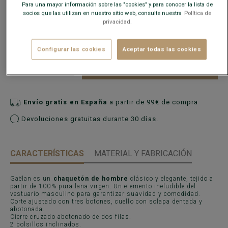
Para una mayor información sobre las "cookies" y para conocer la lista de
socios que las utilizan en nuestro sitio web, consulte nuestra
Política de
Guía de tallas
privacidad.
¿Cual es mi talla?
Configurar las cookies
Aceptar todas las cookies
AÑADIR A LA CESTA
−
+
Envío gratis en España
a partir de 99€ de compra
Devoluciones gratuitas durante 30 días.
CARACTERÍSTICAS
MATERIAL Y FABRICACIÓN
Gaëlan es un
chaquetón de hombre
clásico y elegante, tejido a
partir de 100% pura lana virgen. Un elemento ineludible del
vestuario masculino para garantizar suavidad y comodidad.
Corte ajustado con tres botones, cuello con solapa dentada y
abotonada.
Cierre cruzado abotonado de dos filas.
2 bolsillos inclinados.