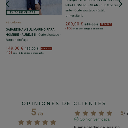
CHAQUETA DE CUERO AZUL MARINO
PARA HOMBRE - SEAN
- 100 % de cuero
ante - Corte ajustado - Estilo
ÉXITO DE VENTAS
universitario
+2 colores
+
209,00 €
219,00 €
REBAJAS
-10€
en el 2do abrigo o chaqueta
GABARDINA AZUL MARINO PARA
C
HOMBRE - AURÈLE II
- Corte ajustado -
N
Sarga hidrófuga
10
aj
149,00 €
159,00 €
REBAJAS
a
-10€
en el 2do abrigo o chaqueta
2
-
OPINIONES DE CLIENTES
5
5
/
5
/
5
Opinión verificada
Buena calidad de lana, no 