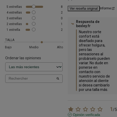
5
estrellas
8
Ver reseña original
Informe
4
estrellas
2
3
estrellas
0
Respuesta de
2
estrellas
1
bexley.fr
1
estrella
2
Nuestro corte 
confort está 
TALLA
diseñado para 
ofrecer holgura, 
Bajo
Medio
Alto
pero las 
sensaciones al 
Ordenar las opiniones
probárselo pueden 
variar. No dude en 
ponerse en 
contacto con 
nuestro servicio de 
atención al cliente 
si desea cambiarlo 
por una talla más.
1
/
5
Opinión verificada