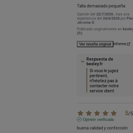
Talla demasiado pequeña
Opinión del
22/7/2026
, tras una
experiencia del
24/6/2026
por
Pie
Jérome D.
Publicado originalmente en
bexley
(fr)
Ver reseña original
Informe
Respuesta de
bexley.fr
Si vous le jugez 
pertinent, 
n'hésitez pas à 
contacter notre 
service client.
5
/
5
Opinión verificada
buena calidad y confección