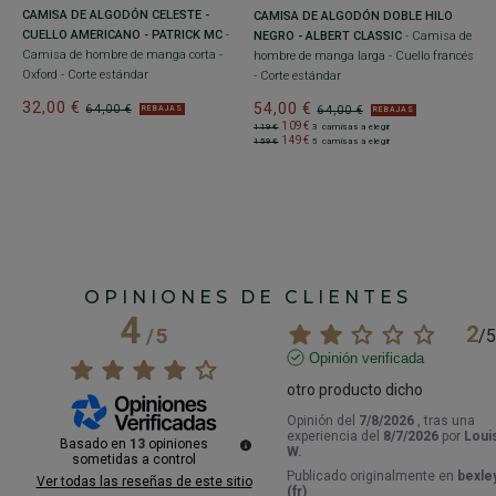
1
CAMISA DE ALGODÓN CELESTE -
CAMISA DE ALGODÓN DOBLE HILO
1
CUELLO AMERICANO - PATRICK MC
-
NEGRO - ALBERT CLASSIC
- Camisa de
Camisa de hombre de manga corta -
hombre de manga larga - Cuello francés
Oxford - Corte estándar
- Corte estándar
32,00 €
54,00 €
64,00 €
64,00 €
REBAJAS
REBAJAS
109€
119€
3 camisas a elegir
149€
159€
5 camisas a elegir
OPINIONES DE CLIENTES
4
2
/
5
/
5
Opinión verificada
otro producto dicho
Opinión del
7/8/2026
, tras una
experiencia del
8/7/2026
por
Loui
Basado en
13
opiniones
W.
sometidas a control
Publicado originalmente en
bexley
Ver todas las reseñas de este sitio
(fr)