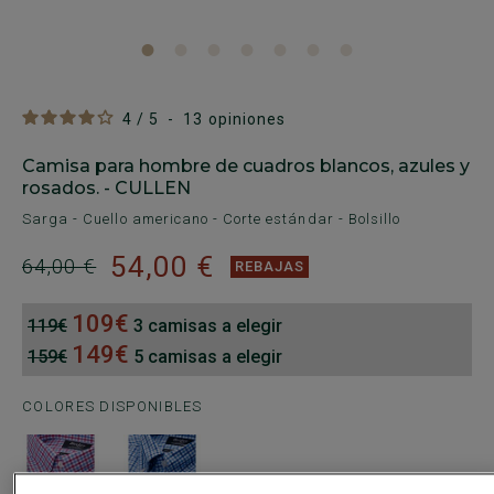
4
/
5
-
13
opiniones
Camisa para hombre de cuadros blancos, azules y
rosados. - CULLEN
Sarga - Cuello americano - Corte estándar - Bolsillo
54,00 €
64,00 €
REBAJAS
109€
119€
3 camisas a elegir
149€
159€
5 camisas a elegir
COLORES DISPONIBLES