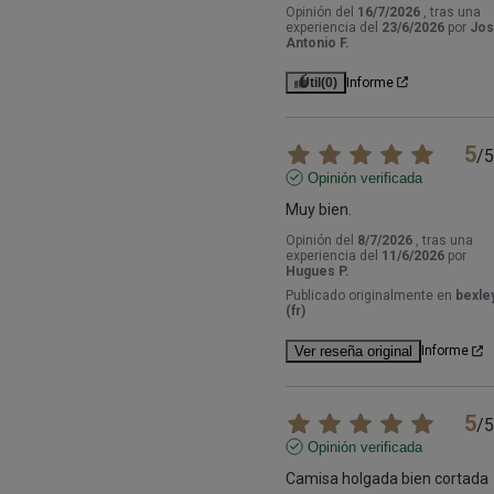
Opinión del
16/7/2026
, tras una
experiencia del
23/6/2026
por
Jo
Antonio F.
Útil
(0)
Informe
5
/
5
Opinión verificada
Muy bien.
Opinión del
8/7/2026
, tras una
experiencia del
11/6/2026
por
Hugues P.
Publicado originalmente en
bexley
(fr)
Ver reseña original
Informe
5
/
5
Opinión verificada
Camisa holgada bien cortada