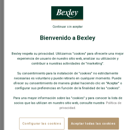
Guía de tallas
Continuar sin aceptar
¿Cual es mi talla?
Bienvenido a Bexley
AÑADIR A LA CESTA
−
+
Bexley respeta su privacidad. Utilizamos "cookies" para ofrecerle una mejor
experiencia de usuario de nuestro sitio web, analizar su utilización y
contribuir a nuestras actividades de "marketing".
Disponibilidad en nuestras tiendas
Su consentimiento para la instalación de "cookies" no estrictamente
Envío gratis en España
a partir de 99€ de compra
necesarias es voluntario y puede retirarlo en cualquier momento. Puede
ofrecer su consentimiento de manera global haciendo clic en "Aceptar" o
Devoluciones gratuitas durante 30 días.
configurar sus preferencias en función de la finalidad de las "cookies".
Para una mayor información sobre las "cookies" y para conocer la lista de
socios que las utilizan en nuestro sitio web, consulte nuestra
Política de
CARACTERÍSTICAS
MATERIAL Y FABRICACIÓN
CONSE
privacidad.
La camisa Cullen
Manga Larga
para hombre está confeccionada
Configurar las cookies
Aceptar todas las cookies
en popelina 100% algodón de doble hilo, con un acabado de tacto