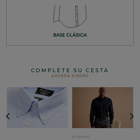
COMPLETE SU CESTA
AHORRA DINERO
+
C
A
h
a
+3 colores
5