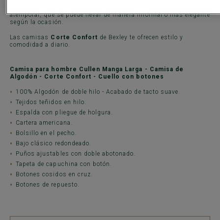
suave.
Una camisa para hombre con cuello con botones, de diseño
atemporal, que se puede llevar de manera informal o más elegante
según la ocasión.
Las camisas
Corte Confort
de Bexley te ofrecen estilo y
comodidad a diario.
Camisa para hombre Cullen Manga Larga - Camisa de
Algodón - Corte Confort - Cuello con botones
100% Algodón de doble hilo - Acabado de tacto suave.
Tejidos teñidos en hilo.
Espalda con pliegue de holgura.
Cartera americana.
Bolsillo en el pecho.
Bajo clásico redondeado.
Puños ajustables con doble abotonado.
Tapeta de capuchina con botón.
Botones cosidos en cruz.
Botones de repuesto.