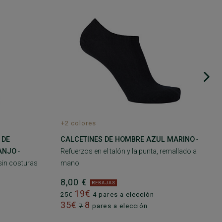
+2 colores
 DE
CALCETINES DE HOMBRE AZUL MARINO
-
ANJO
-
Refuerzos en el talón y la punta, remallado a
 sin costuras
mano
8,00 €
REBAJAS
19€
25€
4 pares a elección
35€
8
7
pares a elección