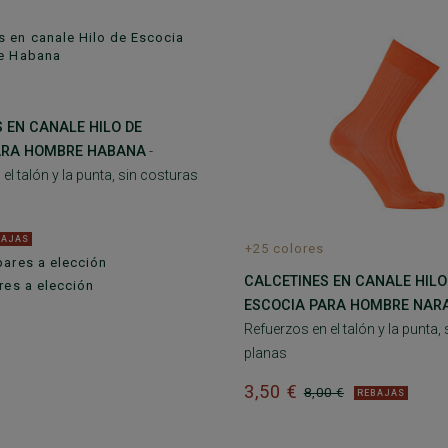
 EN CANALE HILO DE
ARA HOMBRE HABANA
-
el talón y la punta, sin costuras
BAJAS
+25 colores
pares a elección
CALCETINES EN CANALE HILO
res a elección
ESCOCIA PARA HOMBRE NAR
Refuerzos en el talón y la punta,
planas
3,50 €
8,00 €
REBAJAS