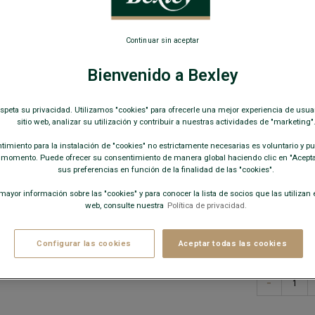
Refuerzos en
8,00
Continuar sin aceptar
19€
Bienvenido a Bexley
25€
35€
8
7
p
espeta su privacidad. Utilizamos "cookies" para ofrecerle una mejor experiencia de usua
sitio web, analizar su utilización y contribuir a nuestras actividades de "marketing"
COLORES D
imiento para la instalación de "cookies" no estrictamente necesarias es voluntario y pue
 momento. Puede ofrecer su consentimiento de manera global haciendo clic en "Aceptar
sus preferencias en función de la finalidad de las "cookies".
ayor información sobre las "cookies" y para conocer la lista de socios que las utilizan e
web, consulte nuestra
Política de privacidad.
Configurar las cookies
Aceptar todas las cookies
−