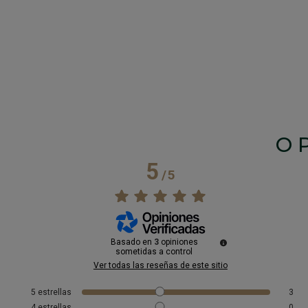
O
5
/
5
Basado en
3
opiniones
sometidas a control
Ver todas las reseñas de este sitio
5
estrellas
3
4
estrellas
0