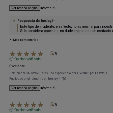
Ver reseña original
Informe
Respuesta de
bexley.fr
Este tipo de incidente, en efecto, no es normal para nuestr
Si lo considera oportuno, no dude en ponerse en contacto co
Más comentarios
5
/
5
Opinión verificada
Excelente
Opinión del
31/7/2026
, tras una experiencia del
1/7/2026
por
Laszlo K.
Publicado originalmente en
bexley.fr (fr)
Ver reseña original
Informe
5
/
5
Opinión verificada