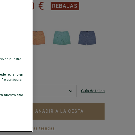
29,00 €
€
REBAJAS
ISPONIBLES
rio de nuestro
.
de retirarlo en
" o configurar
Guía de tallas
n nuestro sitio
AÑADIR A LA CESTA
+
ilidad en nuestras tiendas