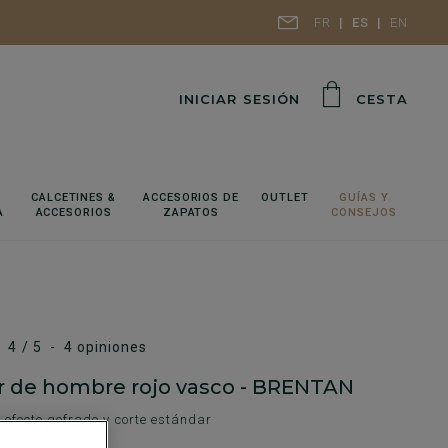
FR
ES
EN
INICIAR SESIÓN
CESTA
CALCETINES &
ACCESORIOS DE
OUTLET
GUÍAS Y
A
ACCESORIOS
ZAPATOS
CONSEJOS
4
/
5
-
4
opiniones
 de hombre rojo vasco - BRENTAN
efecto gofrado y corte estándar