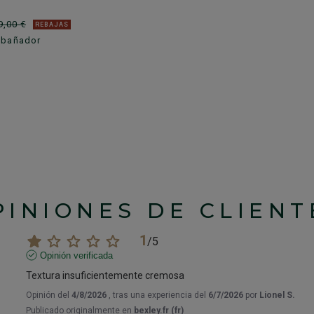
9,00 €
REBAJAS
 bañador
PINIONES DE CLIENT
1
/
5
Opinión verificada
Textura insuficientemente cremosa
Opinión del
4/8/2026
, tras una experiencia del
6/7/2026
por
Lionel S.
Publicado originalmente en
bexley.fr (fr)