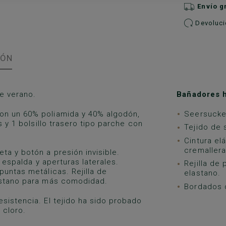
Envío g
Devolucio
IÓN
e verano.
Bañadores 
on un 60% poliamida y 40% algodón,
Seersucker
s y 1 bolsillo trasero tipo parche con
Tejido de 
Cintura el
cremallera
ta y botón a presión invisible.
a espalda y aperturas laterales.
Rejilla de
puntas metálicas. Rejilla de
elastano.
lastano para más comodidad.
Bordados d
sistencia. El tejido ha sido probado
 cloro.