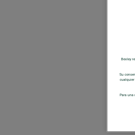
Bexley r
Su consent
cualquier
Para una m