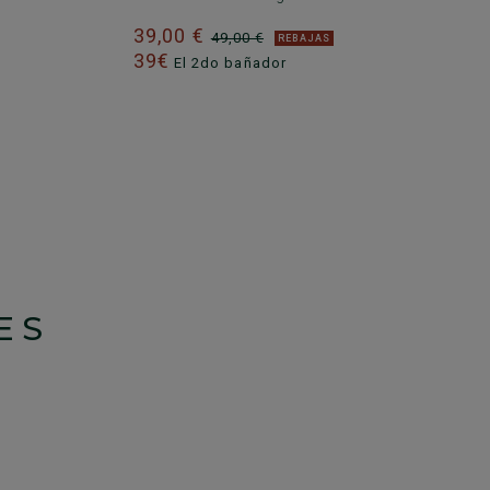
39,00 €
49,00 €
REBAJAS
39€
El 2do bañador
ES