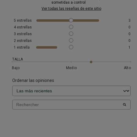
sometidas a control
Ver todas las reseñas de este sitio
5
estrellas
3
4
estrellas
0
3
estrellas
0
2
estrellas
0
1
estrella
1
TALLA
Bajo
Medio
Alto
Ordenar las opiniones