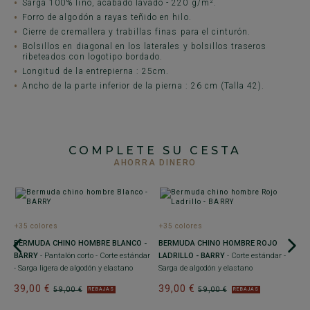
Sarga 100% lino, acabado lavado - 220 g/m².
Forro de algodón a rayas teñido en hilo.
Cierre de cremallera y trabillas finas para el cinturón.
Bolsillos en diagonal en los laterales y bolsillos traseros
ribeteados con logotipo bordado.
Longitud de la entrepierna :
25cm.
Ancho de la parte inferior de la pierna
: 26 cm (Talla 42).
COMPLETE SU CESTA
AHORRA DINERO
+35 colores
+35 colores
BERMUDA CHINO HOMBRE BLANCO -
BERMUDA CHINO HOMBRE ROJO
on
BARRY
- Pantalón corto - Corte estándar
LADRILLO - BARRY
- Corte estándar -
- Sarga ligera de algodón y elastano
Sarga de algodón y elastano
39,00 €
39,00 €
59,00 €
59,00 €
REBAJAS
REBAJAS
+