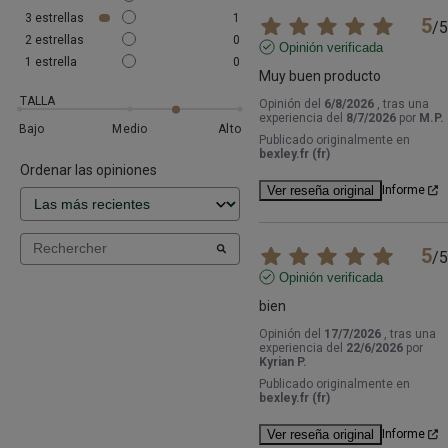
3
estrellas
1
5
/
5
2
estrellas
0
Opinión verificada
1
estrella
0
Muy buen producto
TALLA
Opinión del
6/8/2026
, tras una
experiencia del
8/7/2026
por
M.P.
Bajo
Medio
Alto
Publicado originalmente en
bexley.fr (fr)
Ordenar las opiniones
Ver reseña original
Informe
5
/
5
Opinión verificada
bien
Opinión del
17/7/2026
, tras una
experiencia del
22/6/2026
por
Kyrian P.
Publicado originalmente en
bexley.fr (fr)
Ver reseña original
Informe