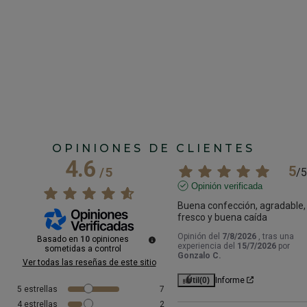
B
E
S
3
OPINIONES DE CLIENTES
4.6
5
/
5
/
5
Opinión verificada
Buena confección, agradable, 
fresco y buena caída
Opinión del
7/8/2026
, tras una
Basado en
10
opiniones
experiencia del
15/7/2026
por
sometidas a control
Gonzalo C.
Ver todas las reseñas de este sitio
Útil
(0)
Informe
5
estrellas
7
4
estrellas
2