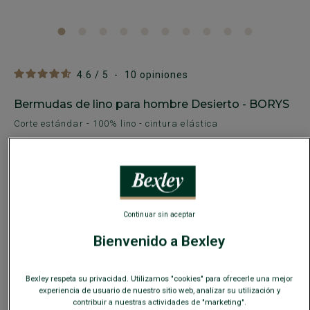
4.6
/
5
-
10
opiniones
Bermudas de lino para hombre Desierto - BORYS
Corte estándar - 100% lino - cintura elástica
39,00 €
59,00 €
REBAJAS
COLORES DISPONIBLES
Continuar sin aceptar
Bienvenido a Bexley
Bexley respeta su privacidad. Utilizamos "cookies" para ofrecerle una mejor
Guía de tallas
experiencia de usuario de nuestro sitio web, analizar su utilización y
contribuir a nuestras actividades de "marketing".