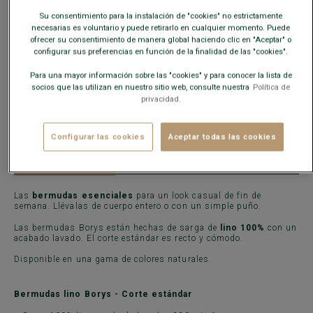
Su consentimiento para la instalación de "cookies" no estrictamente
AÑADIR A LA CESTA
−
+
necesarias es voluntario y puede retirarlo en cualquier momento. Puede
ofrecer su consentimiento de manera global haciendo clic en "Aceptar" o
configurar sus preferencias en función de la finalidad de las "cookies".
Disponibilidad en nuestras tiendas
Para una mayor información sobre las "cookies" y para conocer la lista de
socios que las utilizan en nuestro sitio web, consulte nuestra
Política de
Envío gratis en España
a partir de 99€ de compra
privacidad.
Devoluciones gratuitas durante 30 días.
Configurar las cookies
Aceptar todas las cookies
CARACTERÍSTICAS
MATERIAL Y FABRICACIÓN
CONSE
Las
bermudas esenciales
para un look casual de fin de
semana. Llévalas de cuerpo entero o con un simple puño.
Las bermudas Borys están hechas de sarga de
lino 100%
con un
acabado lavado. El corte estándar es recto y cómodo.
Disponible en una gama de colores naturales.
Bermudas lino Borys - Corte estándar