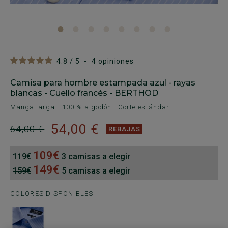
4.8
/
5
-
4
opiniones
Camisa para hombre estampada azul - rayas
blancas - Cuello francés - BERTHOD
Manga larga - 100 % algodón - Corte estándar
54,00 €
64,00 €
REBAJAS
109€
119€
3 camisas a elegir
149€
159€
5 camisas a elegir
COLORES DISPONIBLES