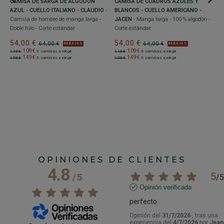
CAMISA DE SARGA DE ALGODÓN
CAMISA DE CUADROS AZULES Y
AZUL - CUELLO ITALIANO - CLAUDIO
-
BLANCOS - CUELLO AMERICANO -
Camisa de hombre de manga larga -
JACEN
- Manga larga - 100 % algodón -
Doble hilo - Corte estándar
Corte estándar
+
54,00 €
54,00 €
64,00 €
64,00 €
REBAJAS
REBAJAS
C
109€
109€
119€
3 camisas a elegir
119€
3 camisas a elegir
A
149€
149€
159€
5 camisas a elegir
159€
5 camisas a elegir
fr
e
3
OPINIONES DE CLIENTES
4.8
5
/
5
/
5
Opinión verificada
perfecto
Opinión del
31/7/2026
, tras una
experiencia del
4/7/2026
por
Jean