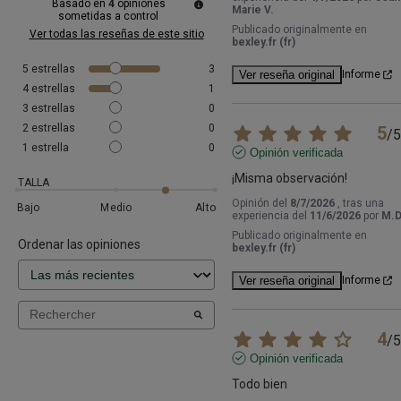
Basado en
4
opiniones
Marie V.
sometidas a control
Publicado originalmente en
Ver todas las reseñas de este sitio
bexley.fr (fr)
5
estrellas
3
Ver reseña original
Informe
4
estrellas
1
3
estrellas
0
2
estrellas
0
5
/
5
1
estrella
0
Opinión verificada
¡Misma observación!
TALLA
Opinión del
8/7/2026
, tras una
Bajo
Medio
Alto
experiencia del
11/6/2026
por
M.D
Publicado originalmente en
Ordenar las opiniones
bexley.fr (fr)
Ver reseña original
Informe
4
/
5
Opinión verificada
Todo bien