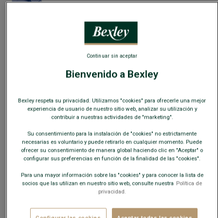
En caso de duda, elija una talla menos de su talla habitual.
Guía de tallas
Continuar sin aceptar
Bienvenido a Bexley
¿Cual es mi talla?
Bexley respeta su privacidad. Utilizamos "cookies" para ofrecerle una mejor
AÑADIR A LA CESTA
−
+
experiencia de usuario de nuestro sitio web, analizar su utilización y
contribuir a nuestras actividades de "marketing".
Disponibilidad en nuestras tiendas
Su consentimiento para la instalación de "cookies" no estrictamente
necesarias es voluntario y puede retirarlo en cualquier momento. Puede
Envío gratis en España
a partir de 99€ de compra
ofrecer su consentimiento de manera global haciendo clic en "Aceptar" o
configurar sus preferencias en función de la finalidad de las "cookies".
Devoluciones gratuitas durante 30 días.
Para una mayor información sobre las "cookies" y para conocer la lista de
socios que las utilizan en nuestro sitio web, consulte nuestra
Política de
privacidad.
CARACTERÍSTICAS
MATERIAL Y FABRICACIÓN
CONSE
Configurar las cookies
Aceptar todas las cookies