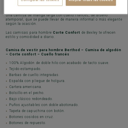
La camisa Berthod Azul y Blanco para hombre está
confeccionada en
popelina
100% algodón de doble hilo, con un
acabado de tacto suave.
Una camisa de manga larga con cuello francés, de diseño
atemporal, que se puede llevar de manera informal o más elegante
según la ocasión.
Las camisas para hombre
Corte Confort
de Bexley te ofrecen
estilo y comodidad a diario.
Camisa de vestir para hombre Berthod – Camisa de algodón
– Corte confort – Cuello francés
100% Algodón de doble hilo con acabado de tacto suave.
Tejido estampado.
Barbas de cuello integradas.
Espalda con pliegue de holgura.
Cartera americana.
Bolsillo en el pecho.
Bajo clásico redondeado.
Puños ajustables con doble abotonado.
Tapeta de capuchina con botón.
Botones cosidos en cruz.
Botones de repuesto.